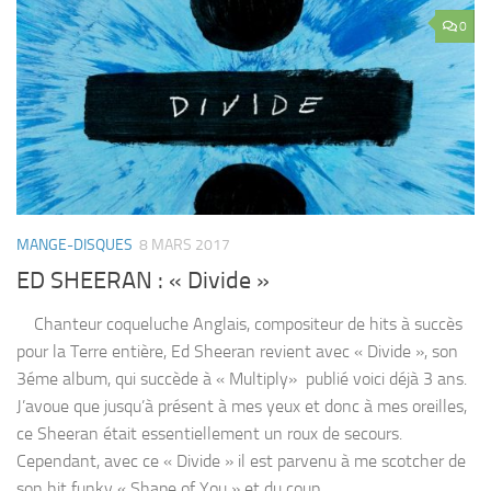
0
MANGE-DISQUES
8 MARS 2017
ED SHEERAN : « Divide »
Chanteur coqueluche Anglais, compositeur de hits à succès
pour la Terre entière, Ed Sheeran revient avec « Divide », son
3éme album, qui succède à « Multiply» publié voici déjà 3 ans.
J’avoue que jusqu’à présent à mes yeux et donc à mes oreilles,
ce Sheeran était essentiellement un roux de secours.
Cependant, avec ce « Divide » il est parvenu à me scotcher de
son hit funky « Shape of You » et du coup...