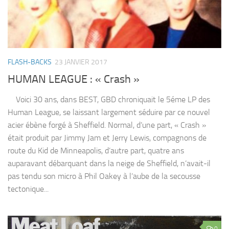
FLASH-BACKS
23 JANVIER 2017
HUMAN LEAGUE : « Crash »
Voici 30 ans, dans BEST, GBD chroniquait le 5éme LP des
Human League, se laissant largement séduire par ce nouvel
acier ébène forgé à Sheffield. Normal, d’une part, « Crash »
était produit par Jimmy Jam et Jerry Lewis, compagnons de
route du Kid de Minneapolis, d’autre part, quatre ans
auparavant débarquant dans la neige de Sheffield, n’avait-il
pas tendu son micro à Phil Oakey à l’aube de la secousse
tectonique...
0