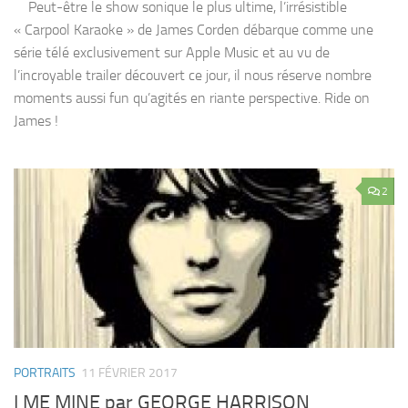
Peut-être le show sonique le plus ultime, l’irrésistible
« Carpool Karaoke » de James Corden débarque comme une
série télé exclusivement sur Apple Music et au vu de
l’incroyable trailer découvert ce jour, il nous réserve nombre
moments aussi fun qu’agités en riante perspective. Ride on
James !
2
PORTRAITS
11 FÉVRIER 2017
I ME MINE par GEORGE HARRISON