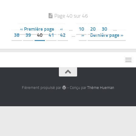
Page 40 sur 46
« Première page
«
…
10
20
30
…
38
39
40
41
42
…
»
Dernière page »
Fièrement propulsé par
- Conçu par
Thème Hueman