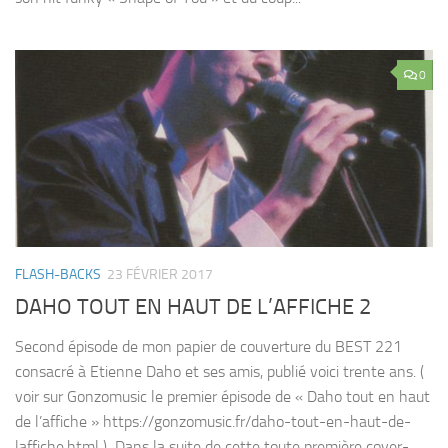
0
FLASH-BACKS
23 FÉVRIER 2017
DAHO TOUT EN HAUT DE L’AFFICHE 2
Second épisode de mon papier de couverture du BEST 221
consacré à Etienne Daho et ses amis, publié voici trente ans. (
voir sur Gonzomusic le premier épisode de « Daho tout en haut
de l’affiche » https://gonzomusic.fr/daho-tout-en-haut-de-
laffiche.html ) Dans la suite de cette toute première cover-