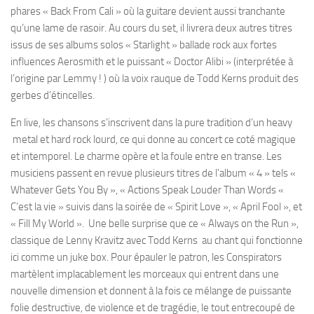
phares « Back From Cali » où la guitare devient aussi tranchante
qu’une lame de rasoir. Au cours du set, il livrera deux autres titres
issus de ses albums solos « Starlight » ballade rock aux fortes
influences Aerosmith et le puissant « Doctor Alibi » (interprétée à
l’origine par Lemmy ! ) où la voix rauque de Todd Kerns produit des
gerbes d’étincelles.
En live, les chansons s’inscrivent dans la pure tradition d’un heavy
metal et hard rock lourd, ce qui donne au concert ce coté magique
et intemporel. Le charme opère et la foule entre en transe. Les
musiciens passent en revue plusieurs titres de l’album « 4 » tels «
Whatever Gets You By », « Actions Speak Louder Than Words «
C’est la vie » suivis dans la soirée de « Spirit Love », « April Fool », et
« Fill My World ». Une belle surprise que ce « Always on the Run »,
classique de Lenny Kravitz avec Todd Kerns au chant qui fonctionne
ici comme un juke box. Pour épauler le patron, les Conspirators
martèlent implacablement les morceaux qui entrent dans une
nouvelle dimension et donnent à la fois ce mélange de puissante
folie destructive, de violence et de tragédie, le tout entrecoupé de