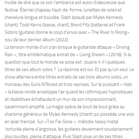
Inutile de dire que ce soir l’ambiance est aussi chaleureuse que
festive. Éternel chapeau haut-de-forme, lunettes de soleil et
chevelure longue et bouclée, Slash épaulé par Myles Kennedy
(chant), Todd Kerns (basse, chant), Brent Fitz (batterie) et Frank
Sidoris (guitare) donne le coup d’envoi avec « The River Is Rising»
issu de leur dernier album (2022).
La tension monte d’un cran lorsque le guitariste attaque « Driving
Rain », titre emblématique extrait de « Living Dream » (2018). Si la
question que tout le monde se pose est : jouera-t-il l quelques
titres de ses album solos ? La réponse est oui. Et pas qu’un seul. Le
show alternera entre titres extraits de ses trois albums solos, un
morceau des Guns N’Roses et trois reprises. Sur le puissant « Halo
» la basse ronde enveloppe l’air quand les rythmiques hypnotiques
et répétitives échafaudent un mur de son impressionnant,
savamment amplifié. La magie opère de bout de bout grâce au
charisme généreux de Myles Kennedy (chant) qui possède une voix
en acier trempé. Sur «Too Far Gone », mélodie heavy metal
torturée pleine d’angoisse, les guitares deviennent soudainement
plus lourdes, pleine d’attaque. Puis Slash joue un de ses titres