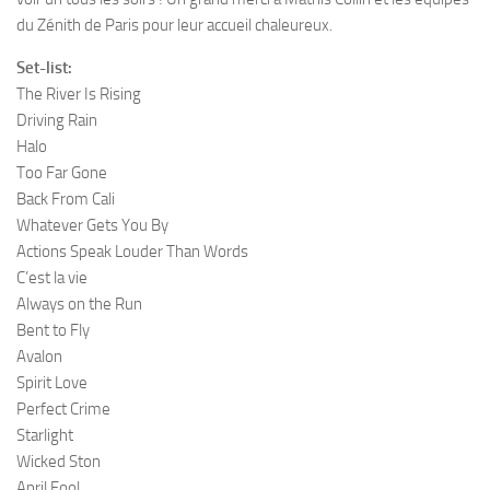
du Zénith de Paris pour leur accueil chaleureux.
Set-list:
The River Is Rising
Driving Rain
Halo
Too Far Gone
Back From Cali
Whatever Gets You By
Actions Speak Louder Than Words
C’est la vie
Always on the Run
Bent to Fly
Avalon
Spirit Love
Perfect Crime
Starlight
Wicked Ston
April Fool