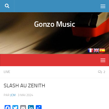
Skip to content
Gonzo Music
LIVE
2
SLASH AU ZENITH
PAR
JCM
·
3 MAI 2024
Facebook
Twitter
Email
LinkedIn
Partager