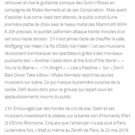
retrouver en live le guitariste iconique des Guns’n’Roses en
compagnie de Myles Kennedy et de ses Conspirators. Mais avant
d’assister à ce come-back tant attendu, le public a droit à une
première partie de choix avec le heavy metal des Mammoth WVH.
A 20h précises, le quintet californien attaque trente minutes d’un
set sous haute tension. S’il n’est jamais facile de chauffer la salle,
Wolfgang Van Halen ( le fils d’Eddy Van Halen ! ) et ses musiciens
réussissent à embarquer les spectateurs grâce à des morceaux
puissants tels « Another Celebration at the End of the World », «
You’re to Blame », « I’m Alright », « Like a Pastime ». Sur « Don’t
Back Down Take a Bow » Myles Kennedy rejoint les jeunes
musiciens sur scène. Ce qui marque la première surprise de la
soirée. Défi réussi donc pour ce groupe qui repart sous les
applaudissements nourris du public.
21h. Encouragés par des hordes de cris de joie, Slash et ses
musiciens investissent le plateau sur la bande son d’Humanity (Part
2) d’Ennio Morricone. Cinq ans que l’américain n’a pas joué à Paris.
La dernière fois, c’était ici même au Zénith de Paris, le 22 mai 2019.