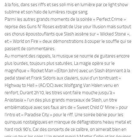
à la fois, dans ses riffs et ses soli mis en lumière par ce light show
sublime et son halo de lumières rouge sang.
Parmi les autres grands moments de la soirée « Perfect Crime »
reprise des Guns N’ Roses extrait de Use your Illusion mais surtout
ces chorus époustouflants que Slash assène sur « Wicked Stone »,
et « World on Fire » deux démonstrations à couper le souffle qui se
passent de commentaires.
Au moment des rappels, la musique se nourrie de guitares encore
plus lourdes, toujours plus saturées. La magie opère sur le
magnifique « Rocket Man »(Elton John) avec un Slash étonnant à la
pedal steel et Frank Sidoris aux claviers, suivi d’un tonitruant «
Highway to Hell » (AC/DC) avec Wolfgang Van Halen venu en
renfort. Durant 2h10, les titres vont faire mouche jusqu’à «
Anastasia » l’un des plus grands morceaux de Slash, un titre
emblématique avec ses faux airs de « Sweet Child O’ Mine » pour
l’intro et « Paradise City » pour le riff. Une soirée bénie pour les
quinquas nostalgiques en manque de déflagrations heavy metal et
hard rock 90’s. Car des concerts de ce calibre, on aimerait bien en
voir un tous les soirs ! Un grand merci à Mathis Collin et les équipes