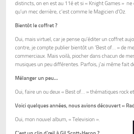
distincts, on en est au 11é et si « Knight Games » ne c
qu’un mec derrière, c’est comme le Magicien d’Oz.
Bientôt le coffret ?
Oui, mais virtuel, car je pense qu’éditer un coffret a
contre, je compte publier bientôt un ‘Best of… » de m
commerciaux. Mais voilà, piocher dans chacun de mes 
musiques un peu différentes. Parfois, j’ai même fait 
Mélanger un peu…
Oui, faire un ou deux « Best of… » thématiques rock et
Voici quelques années, nous avions découvert « Radi
Oui, mon nouvel album, « Television ».
C’est un clin d’œil à Gil Scott-Heron ?