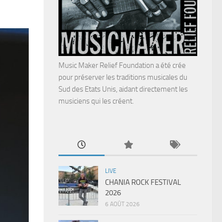
Music Maker Relief Foundation a été crée
pour préserver les traditions musicales du
Sud des Etats Unis, aidant directement les
musiciens qui les créent.
LIVE
CHANIA ROCK FESTIVAL
2026
6 AOÛT 2026