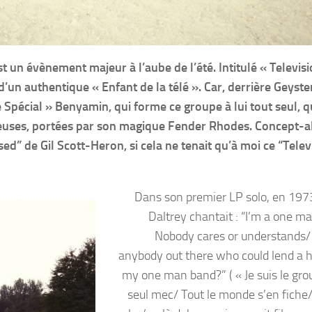
t un évènement majeur à l’aube de l’été. Intitulé « Televisi
’un authentique « Enfant de la télé ». Car, derrière Geyste
Spécial » Benyamin, qui forme ce groupe à lui tout seul, qu
ieuses, portées par son magique Fender Rhodes. Concept-
sed” de Gil Scott-Heron, si cela ne tenait qu’à moi ce “Telev
Dans son premier LP solo, en 197
Daltrey chantait : “I’m a one m
Nobody cares or understands/ 
anybody out there who could lend a 
my one man band?” ( « Je suis le gro
seul mec/ Tout le monde s’en fiche/ 