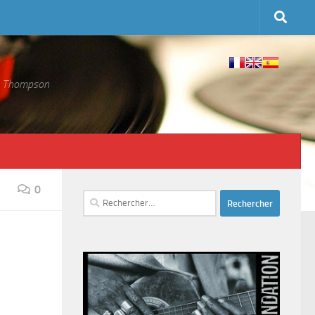
 S. Thompson
0
Rechercher :