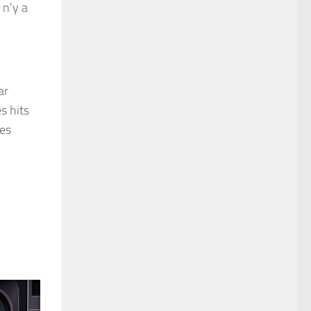
 n’y a
ar
s hits
des