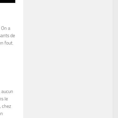
. On a
sants de
n fout.
a aucun
ns le
t, chez
on