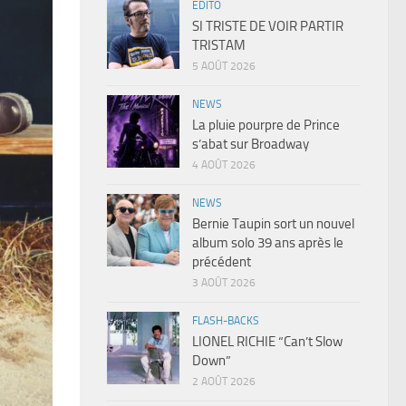
EDITO
SI TRISTE DE VOIR PARTIR
TRISTAM
5 AOÛT 2026
NEWS
La pluie pourpre de Prince
s’abat sur Broadway
4 AOÛT 2026
NEWS
Bernie Taupin sort un nouvel
album solo 39 ans après le
précédent
3 AOÛT 2026
FLASH-BACKS
LIONEL RICHIE “Can’t Slow
Down”
2 AOÛT 2026