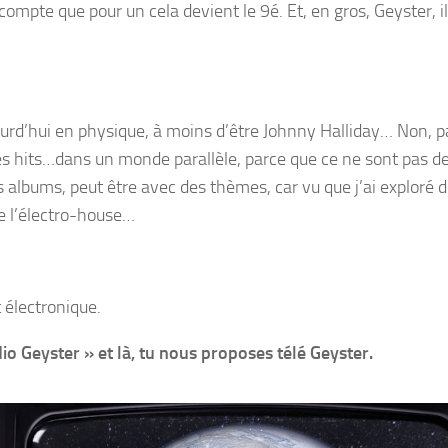
ompte que pour un cela devient le 9é. Et, en gros, Geyster, il
ujourd’hui en physique, à moins d’être Johnny Halliday… Non, p
es hits…dans un monde parallèle, parce que ce ne sont pas de
albums, peut être avec des thèmes, car vu que j’ai exploré 
de l’électro-house…
 électronique.
o Geyster » et là, tu nous proposes télé Geyster.