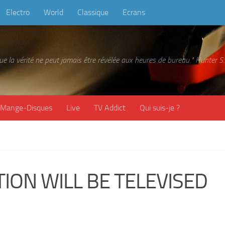
Electro
World
Classique
Ecrans
 que la vérité ne peut jamais être révélée aux heures de bureau." Hunter
Mange-Disques
Live
TV Addict
Qui suis-je ?
ION WILL BE TELEVISED