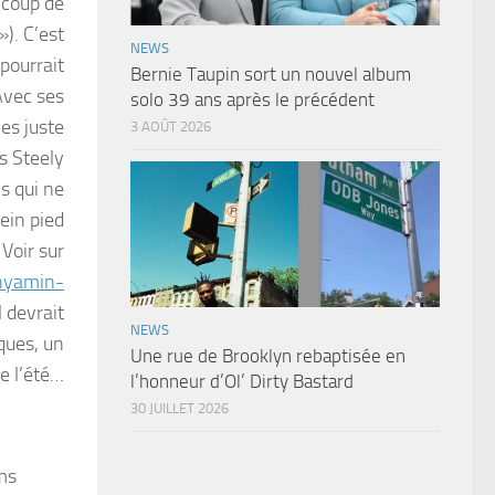
n coup de
). C’est
NEWS
pourrait
Bernie Taupin sort un nouvel album
Avec ses
solo 39 ans après le précédent
es juste
3 AOÛT 2026
es Steely
s qui ne
lein pied
Voir sur
enyamin-
l devrait
NEWS
ques, un
Une rue de Brooklyn rebaptisée en
e l’été…
l’honneur d’Ol’ Dirty Bastard
30 JUILLET 2026
ums