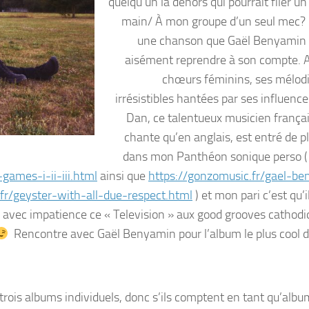
quelqu’un là dehors qui pourrait filer u
main/ À mon groupe d’un seul mec? »
une chanson que Gaël Benyamin 
aisément reprendre à son compte. 
chœurs féminins, ses mélodi
irrésistibles hantées par ses influenc
Dan, ce talentueux musicien françai
chante qu’en anglais, est entré de p
dans mon Panthéon sonique perso ( 
games-i-ii-iii.html
ainsi que
https://gonzomusic.fr/gael-b
fr/geyster-with-all-due-respect.html
) et mon pari c’est qu’i
is avec impatience ce « Television » aux good grooves cathodi
Rencontre avec Gaël Benyamin pour l’album le plus cool d
n trois albums individuels, donc s’ils comptent en tant qu’alb