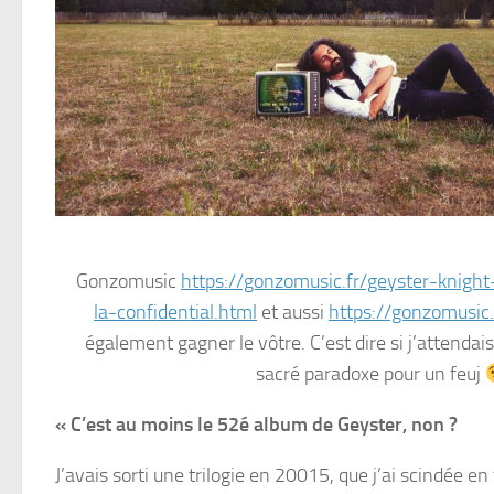
Gonzomusic
https://gonzomusic.fr/geyster-knight-
la-confidential.html
et aussi
https://gonzomusic.
également gagner le vôtre. C’est dire si j’attenda
sacré paradoxe pour un feuj
« C’est au moins le 52é album de Geyster, non ?
J’avais sorti une trilogie en 20015, que j’ai scindée e