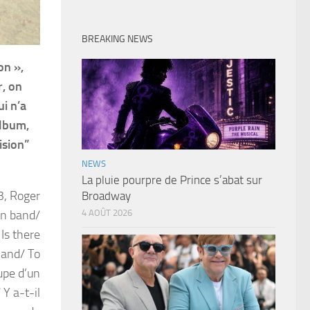
BREAKING NEWS
on »,
r, on
i n’a
album,
ision”
NEWS
La pluie pourpre de Prince s’abat sur
3, Roger
Broadway
an band/
4 AOÛT 2026
Is there
hand/ To
upe d’un
Y a-t-il