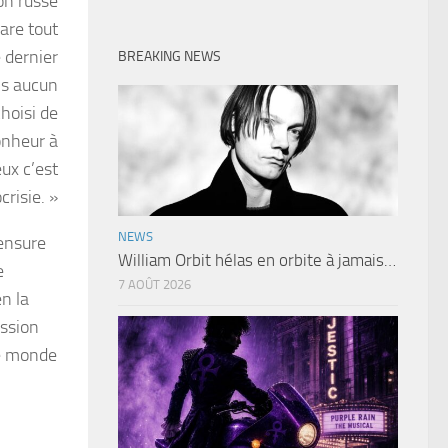
ion russe
are tout
 dernier
BREAKING NEWS
ns aucun
choisi de
onheur à
ux c’est
crisie. »
NEWS
censure
William Orbit hélas en orbite à jamais…
e
7 AOÛT 2026
n la
ession
le monde