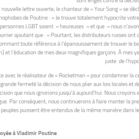
sont érigés contre la décis
nouvelle lettre ouverte, le chanteur de « Your Song » se décl
mophobes de Poutine : « Je trouve totalement hypocrite votre
 personnes LGBT soient » heureuses » et que » nous n’avo
rrier ajoutant que : « Pourtant, les distributeurs russes ont 
mmant toute référence à l’épanouissement de trouver le b
h] et l’éducation de mes deux magnifiques garçons. À mes ye
juste de l’hypo
nte avec le réalisateur de « Rocketman » pour condamner la 
 grande fermeté la décision de nous plier aux lois locales et d
ision que nous ignorions jusqu’à aujourd’hui. Nous croyons e
logue. Par conséquent, nous continuerons à faire monter la pr
les peuples puissent être entendus de la même manière dans 
nvoyée à Vladimir Poutine