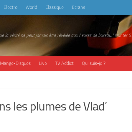
Electro
World
Classique
Ecrans
 que la vérité ne peut jamais être révélée aux heures de bureau." Hunter
Mange-Disques
Live
TV Addict
Qui suis-je ?
ns les plumes de Vlad’