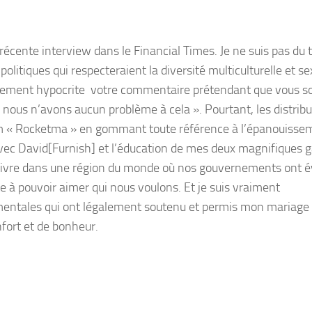
 récente interview dans le Financial Times. Je ne suis pas du 
litiques qui respecteraient la diversité multiculturelle et se
lièrement hypocrite votre commentaire prétendant que vous s
nous n’avons aucun problème à cela ». Pourtant, les distrib
lm « Rocketma » en gommant toute référence à l’épanouisse
avec David[Furnish] et l’éducation de mes deux magnifiques 
de vivre dans une région du monde où nos gouvernements ont 
e à pouvoir aimer qui nous voulons. Et je suis vraiment
ementales qui ont légalement soutenu et permis mon mariage
nfort et de bonheur.