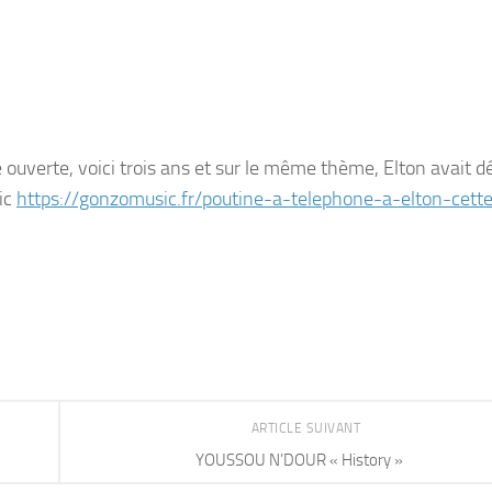
ouverte, voici trois ans et sur le même thème, Elton avait d
sic
https://gonzomusic.fr/poutine-a-telephone-a-elton-cette
ARTICLE SUIVANT
YOUSSOU N’DOUR « History »