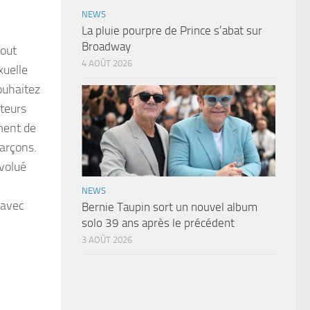
NEWS
La pluie pourpre de Prince s’abat sur
Broadway
tout
4 AOÛT 2026
xuelle
ouhaitez
uteurs
ment de
garçons.
évolué
NEWS
 avec
Bernie Taupin sort un nouvel album
solo 39 ans après le précédent
3 AOÛT 2026