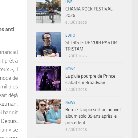
LIVE
CHANIA ROCK FESTIVAL
2026
6 AOÛT 2026
es anti
EDITO
SI TRISTE DE VOIR PARTIR
TRISTAM
inancial
5 AOÛT 2026
it prêt à
eux », il
NEWS
La pluie pourpre de Prince
 mode de
s’abat sur Broadway
amiliales
4 AOÛT 2026
vait déjà
NEWS
cketman,
Bernie Taupin sort un nouvel
i bannit
album solo 39 ans après le
 Depuis,
précédent
man » se
3 AOÛT 2026