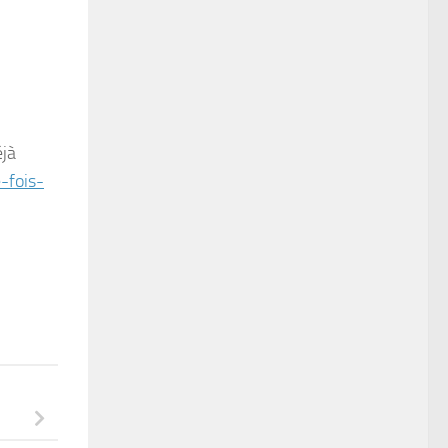
éjà
-fois-