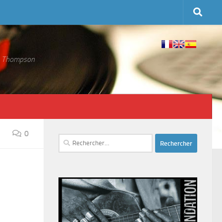
 S. Thompson
0
Rechercher :