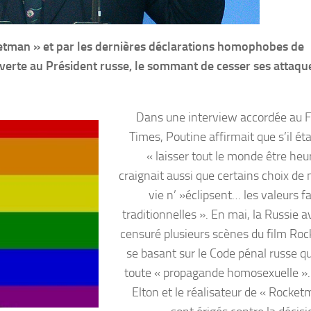
ketman » et par les dernières déclarations homophobes de
uverte au Président russe, le sommant de cesser ses attaqu
Dans une interview accordée au F
Times, Poutine affirmait que s’il éta
« laisser tout le monde être heur
craignait aussi que certains choix de
vie n’ »éclipsent… les valeurs f
traditionnelles ». En mai, la Russie a
censuré plusieurs scènes du film Ro
se basant sur le Code pénal russe qu
toute « propagande homosexuelle ».
Elton et le réalisateur de « Rocket