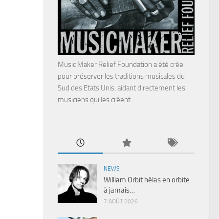
Music Maker Relief Foundation a été crée
pour préserver les traditions musicales du
Sud des Etats Unis, aidant directement les
musiciens qui les créent.
NEWS
William Orbit hélas en orbite
à jamais…
7 AOÛT 2026