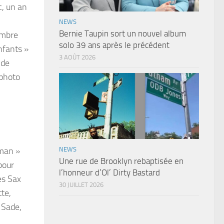
c, un an
NEWS
Bernie Taupin sort un nouvel album
embre
solo 39 ans après le précédent
nfants »
3 AOÛT 2026
 de
 photo
aman »
NEWS
Une rue de Brooklyn rebaptisée en
pour
l’honneur d’Ol’ Dirty Bastard
es Sax
30 JUILLET 2026
tte,
 Sade,