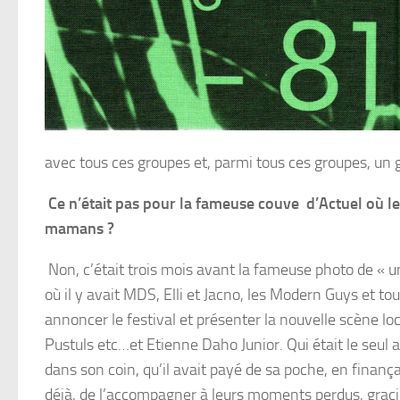
avec tous ces groupes et, parmi tous ces groupes, un g
Ce n’était pas pour la fameuse couve d’Actuel où 
mamans ?
Non, c’était trois mois avant la fameuse photo de «
où il y avait MDS, Elli et Jacno, les Modern Guys et t
annoncer le festival et présenter la nouvelle scène lo
Pustuls etc…et Etienne Daho Junior. Qui était le seul ar
dans son coin, qu’il avait payé de sa poche, en finan
déjà, de l’accompagner à leurs moments perdus, gracie