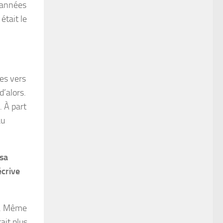
s années
était le
ées vers
’alors.
. À part
au
 sa
écrive
it. Même
ait plus