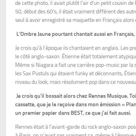
de cette photo, il avait plutôt l’air d’un petit cousin
50, début des 60’s, il était vraiment différent des autr
seul à avoir enregistré sa maquette en Français alors
L’Ombre Jaune pourtant chantait aussi en Français,
Je crois qu’à l’époque ils chantaient en anglais. Les
le côté anglo-saxon. Étienne était totalement atypiqu
Même si Niagara a fait une carrière pop-music par la s
les Sax Pustuls qui étaient funky et déconnants, Étien
niveau du look, mais résolument pop dans ce nouveau 
Je crois qu’il bossait alors chez Rennes Musique. To
cassette, que je le reçoive dans mon émission « Planè
un premier papier dans BEST, ce que j’ai fait aussi.
Rennes était à l’avant-garde du rock anglo-saxon post
à Paris, on n’avait pas vraiment ça, même à l‘époque