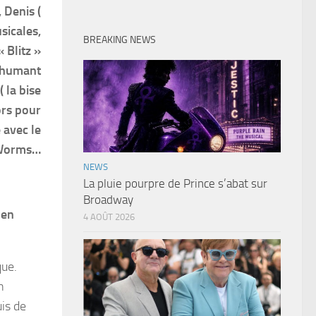
, Denis (
sicales,
BREAKING NEWS
 Blitz »
exhumant
 la bise
ors pour
 avec le
-Worms…
NEWS
La pluie pourpre de Prince s’abat sur
Broadway
 en
4 AOÛT 2026
que.
n
is de