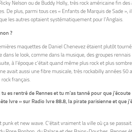
 de Ricky Nelson ou de Buddy Holly, très rock américaine fin de
es. De plus, parmi tous ces « Enfants de Marquis de Sade », il 
 que les autres optaient systématiquement pour l’Anglais.
 non ?
 premières maquettes de Daniel Chenevez étaient plutôt tourn
e dans le look, comme dans la musique, des groupes rennais d
uite, à l’époque c’était quand même plus rock et plus sombre
ne avait aussi une fibre musicale, très rockabilly années 50 
rock français.
i tu es rentré de Rennes et tu m’as tanné pour que j’écoute
te Ivre » sur Radio Ivre 88.8, la pirate parisienne et que j’
 punk et new wave. C’était vraiment la ville où ça se passa
 du Rose Bonbon, du Palace et des Bains-Douches, Rennes ét