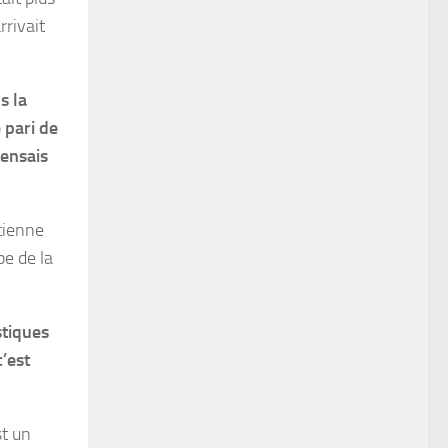
rrivait
s la
e pari de
pensais
tienne
pe de la
stiques
c’est
st un