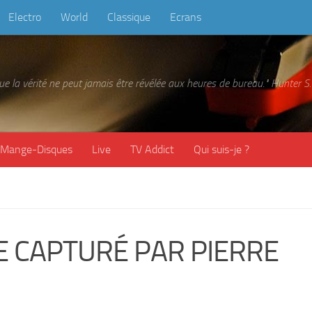
Electro
World
Classique
Ecrans
 que la vérité ne peut jamais être révélée aux heures de bureau." Hunter
Mange-Disques
Live
TV Addict
Qui suis-je ?
E CAPTURÉ PAR PIERRE