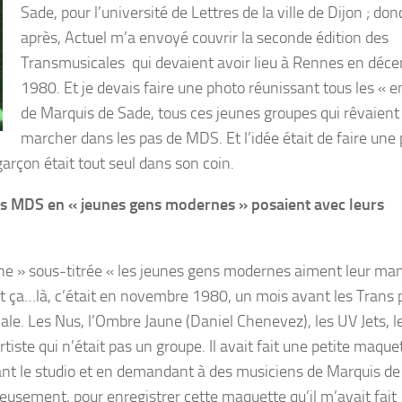
Sade, pour l’université de Lettres de la ville de Dijon ; don
après, Actuel m’a envoyé couvrir la seconde édition des
Transmusicales qui devaient avoir lieu à Rennes en déc
1980. Et je devais faire une photo réunissant tous les « e
de Marquis de Sade, tous ces jeunes groupes qui rêvaient
marcher dans les pas de MDS. Et l’idée était de faire une
arçon était tout seul dans son coin.
les MDS en « jeunes gens modernes » posaient avec leurs
 une » sous-titrée « les jeunes gens modernes aiment leur m
out ça…là, c’était en novembre 1980, un mois avant les Trans 
cale. Les Nus, l’Ombre Jaune (Daniel Chenevez), les UV Jets, l
tiste qui n’était pas un groupe. Il avait fait une petite maque
çant le studio et en demandant à des musiciens de Marquis de
usement, pour enregistrer cette maquette qu’il m’avait fait