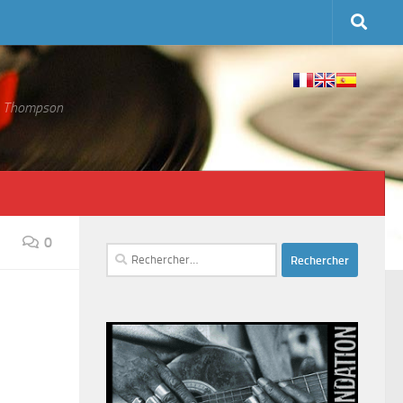
 S. Thompson
0
Rechercher :