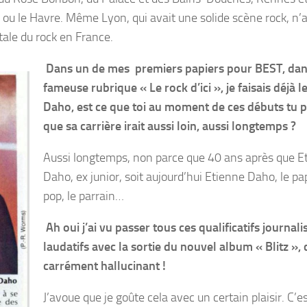
u le Havre. Même Lyon, qui avait une solide scène rock, n’a
tale du rock en France.
Dans un de mes premiers papiers pour BEST, dan
fameuse rubrique « Le rock d’ici », je faisais déjà l
Daho, est ce que toi au moment de ces débuts tu 
que sa carrière irait aussi loin, aussi longtemps ?
Aussi longtemps, non parce que 40 ans après que E
Daho, ex junior, soit aujourd’hui Etienne Daho, le pa
pop, le parrain…
Ah oui j’ai vu passer tous ces qualificatifs journali
laudatifs avec la sortie du nouvel album « Blitz », 
carrément hallucinant !
J’avoue que je goûte cela avec un certain plaisir. C’e