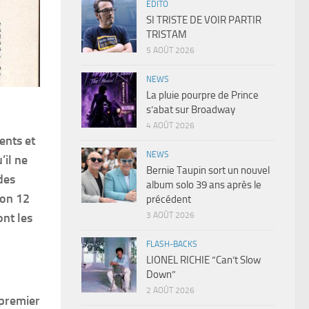
EDITO
SI TRISTE DE VOIR PARTIR
TRISTAM
5 AOÛT 2026
NEWS
La pluie pourpre de Prince
s’abat sur Broadway
4 AOÛT 2026
ents et
NEWS
’il ne
Bernie Taupin sort un nouvel
des
album solo 39 ans après le
son 12
précédent
nt les
3 AOÛT 2026
FLASH-BACKS
LIONEL RICHIE “Can’t Slow
Down”
2 AOÛT 2026
 premier