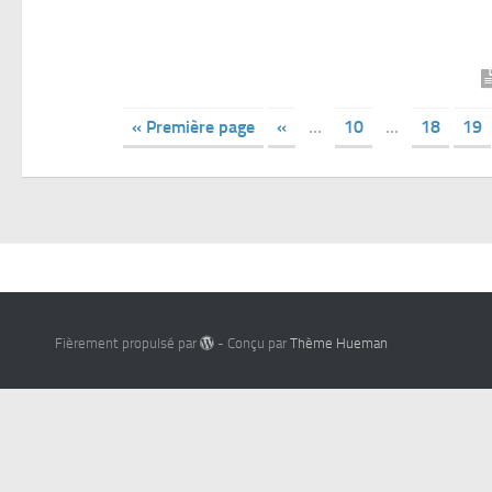
« Première page
«
…
10
…
18
19
Fièrement propulsé par
- Conçu par
Thème Hueman