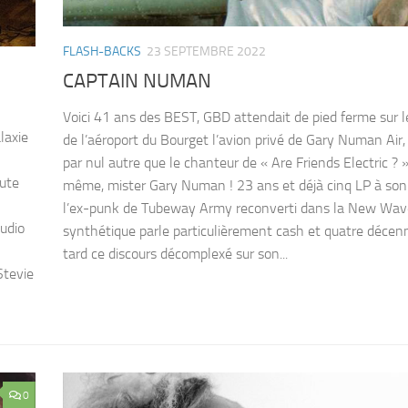
FLASH-BACKS
23 SEPTEMBRE 2022
CAPTAIN NUMAN
Voici 41 ans des BEST, GBD attendait de pied ferme sur 
laxie
de l’aéroport du Bourget l’avion privé de Gary Numan Air, 
par nul autre que le chanteur de « Are Friends Electric ? »
oute
même, mister Gary Numan ! 23 ans et déjà cinq LP à son 
l’ex-punk de Tubeway Army reconverti dans la New Wav
tudio
synthétique parle particulièrement cash et quatre décenn
tard ce discours décomplexé sur son...
Stevie
0