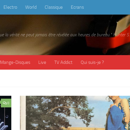
Electro
World
Classique
Ecrans
 que la vérité ne peut jamais être révélée aux heures de bureau." Hunter
Mange-Disques
Live
TV Addict
Qui suis-je ?
0