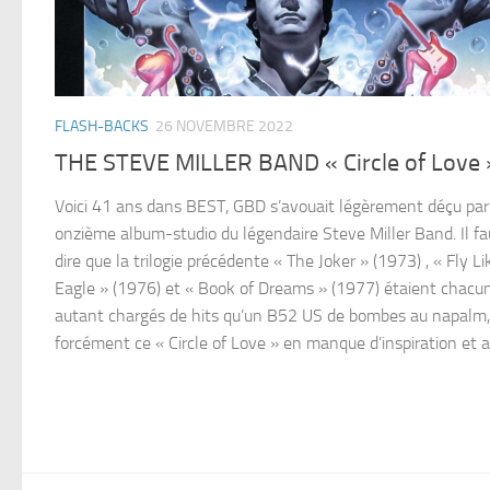
FLASH-BACKS
26 NOVEMBRE 2022
THE STEVE MILLER BAND « Circle of Love 
Voici 41 ans dans BEST, GBD s’avouait légèrement déçu par
onzième album-studio du légendaire Steve Miller Band. Il fa
dire que la trilogie précédente « The Joker » (1973) , « Fly L
Eagle » (1976) et « Book of Dreams » (1977) étaient chacu
autant chargés de hits qu’un B52 US de bombes au napalm,
forcément ce « Circle of Love » en manque d’inspiration et au