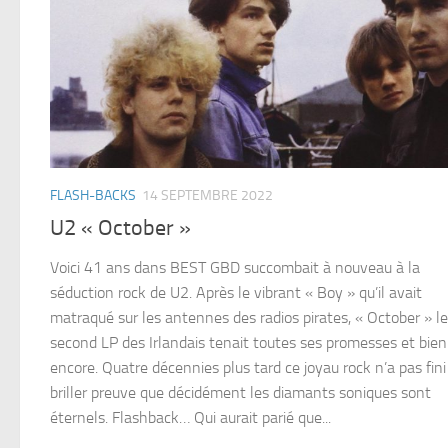
FLASH-BACKS
14 SEPTEMBRE 2022
U2 « October »
Voici 41 ans dans BEST GBD succombait à nouveau à la
séduction rock de U2. Après le vibrant « Boy » qu’il avait
matraqué sur les antennes des radios pirates, « October » le
second LP des Irlandais tenait toutes ses promesses et bien
encore. Quatre décennies plus tard ce joyau rock n’a pas fini
briller preuve que décidément les diamants soniques sont
éternels. Flashback… Qui aurait parié que...