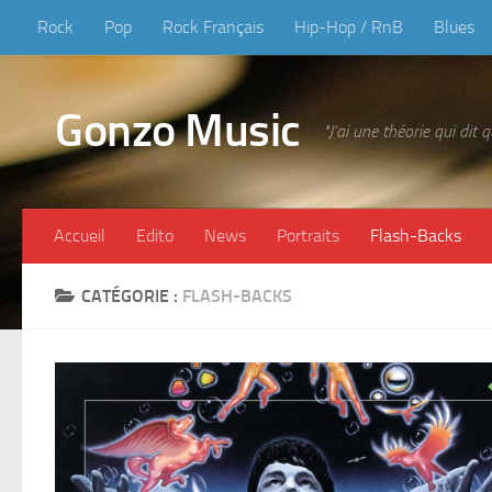
Rock
Pop
Rock Français
Hip-Hop / RnB
Blues
Skip to content
Gonzo Music
"J’ai une théorie qui dit
Accueil
Edito
News
Portraits
Flash-Backs
CATÉGORIE :
FLASH-BACKS