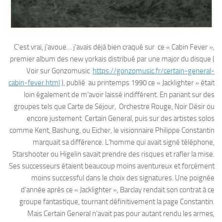
C’est vrai, j’avoue… j’avais déjà bien craqué sur ce « Cabin Fever »,
premier album des new yorkais distribué par une major du disque (
Voir sur Gonzomusic
https://gonzomusic.fr/certain-general-
cabin-fever.html
), publié au printemps 1990 ce « Jacklighter » était
loin également de m’avoir laissé indifférent. En pariant sur des
groupes tels que Carte de Séjour, Orchestre Rouge, Noir Désir ou
encore justement Certain General, puis sur des artistes solos
comme Kent, Bashung, ou Eicher, le visionnaire Philippe Constantin
marquait sa différence. L’homme qui avait signé téléphone,
Starshooter ou Higelin savait prendre des risques et rafler la mise.
Ses successeurs étaient beaucoup moins aventureux et forcément
moins successful dans le choix des signatures. Une poignée
d’année après ce « Jacklighter », Barclay rendait son contrat à ce
groupe fantastique, tournant définitivement la page Constantin.
Mais Certain General n’avait pas pour autant rendu les armes,