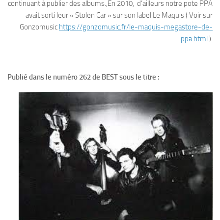
continuant à publier des albums.,En 2010, d’ailleurs notre pote PPA
avait sorti leur « Stolen Car » sur son label Le Maquis ( Voir sur
Gonzomusic
https://gonzomusic.fr/le-maquis-megastore-de-
ppa.html
).
Publié dans le numéro 262 de BEST sous le titre :