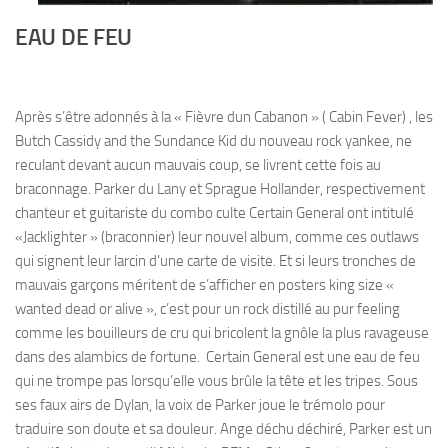
EAU DE FEU
Après s’être adonnés à la « Fièvre dun Cabanon » ( Cabin Fever) , les
Butch Cassidy and the Sundance Kid du nouveau rock yankee, ne
reculant devant aucun mauvais coup, se livrent cette fois au
braconnage. Parker du Lany et Sprague Hollander, respectivement
chanteur et guitariste du combo culte Certain General ont intitulé
«Jacklighter » (braconnier) leur nouvel album, comme ces outlaws
qui signent leur larcin d’une carte de visite. Et si leurs tronches de
mauvais garçons méritent de s’afficher en posters king size «
wanted dead or alive », c’est pour un rock distillé au pur feeling
comme les bouilleurs de cru qui bricolent la gnôle la plus ravageuse
dans des alambics de fortune. Certain General est une eau de feu
qui ne trompe pas lorsqu’elle vous brûle la tête et les tripes. Sous
ses faux airs de Dylan, la voix de Parker joue le trémolo pour
traduire son doute et sa douleur. Ange déchu déchiré, Parker est un