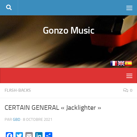
Skip to content
Gonzo Music
FLASH-BACKS
0
CERTAIN GENERAL « Jacklighter »
PAR
GBD
·
8 OCTOBRE 2021
Facebook
Twitter
Email
LinkedIn
Partager