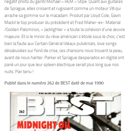
négatif photo du gentil Michael « REM » Stipe. Quant aux guitares
de Sprague, elles crissent et rugissent comme un moteur V8 qui
arrache sa gomme sur le macadam. Produit par Lloyd Cole, Gavin
Mackil le top producer du précédent et Fred Maher-ex- Material
/Golden Palominos, « Jacklighter » a toute la cohésion d’une œuvre
majeure. Et si le miroir du rêve américain s’étoile sous le choc, c’est
bien la faute aux Certain Général Idéaux pulvérisés, love songs
désabusées sur fond de crise, ces chansons nous trouent la peau,
avant de nous hanter. Parker et Sprague desperados en digital ont
parié un jour que leur spleen électrique serait plus long que nos
nuits. Pari tenu !
Publié dans le numéro 262 de BEST daté de mai 1990