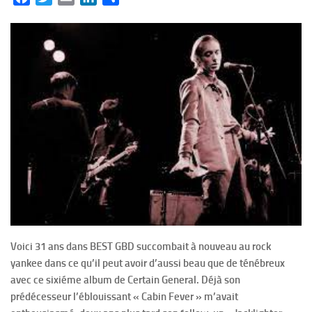
Voici 31 ans dans BEST GBD succombait à nouveau au rock
yankee dans ce qu’il peut avoir d’aussi beau que de ténébreux
avec ce sixiéme album de Certain General. Déjà son
prédécesseur l’éblouissant « Cabin Fever » m’avait