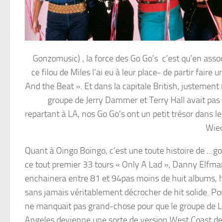
Gonzomusic) , la force des Go Go’s c’est qu’en assoc
ce filou de Miles l’ai eu à leur place- de partir fai
And the Beat ». Et dans la capitale British, justement
groupe de Jerry Dammer et Terry Hall avait pas 
repartant à LA, nos Go Go’s ont un petit trésor dans leu
Wied
Quant à Oingo Boingo, c’est une toute histoire de …go
ce tout premier 33 tours « Only A Lad », Danny Elfm
enchainera entre 81 et 94pas moins de huit albums, 
sans jamais véritablement décrocher de hit solide. Pou
ne manquait pas grand-chose pour que le groupe de 
Angeles devienne une sorte de version West Coast d