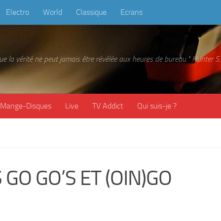
Electro
World
Classique
Ecrans
 que la vérité ne peut jamais être révélée aux heures de bureau." Hunter
Mange-Disques
Live
TV Addict
Qui suis-je ?
 GO GO’S ET (OIN)GO