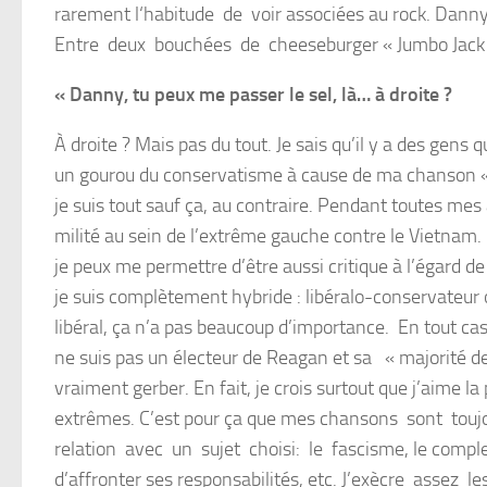
rarement l‘habitude de voir associées au rock. Danny
Entre deux bouchées de cheese­burger « Jumbo Jack »,
« Danny, tu peux me passer le sel, là… à droite ?
À droite ? Mais pas du tout. Je sais qu’il y a des gens
un gourou du conservatisme à cause de ma chanson «
je suis tout sauf ça, au contraire. Pendant toutes mes 
milité au sein de l’extrême gauche contre le Vietnam. 
je peux me permettre d’être aussi critique à l’égard de 
je suis complètement hybride : libéralo-conservateur
libéral, ça n’a pas beaucoup d’importance. En tout cas 
ne suis pas un électeur de Reagan et sa « majorité de
vraiment gerber. En fait, je crois surtout que j’aime la
extrêmes. C’est pour ça que mes chansons sont touj
relation avec un sujet choisi: le fascisme, le complex
d’affronter ses responsabilités, etc. J’exècre assez 