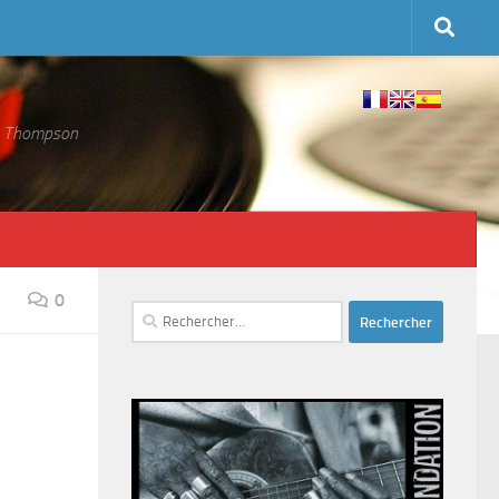
 S. Thompson
0
Rechercher :