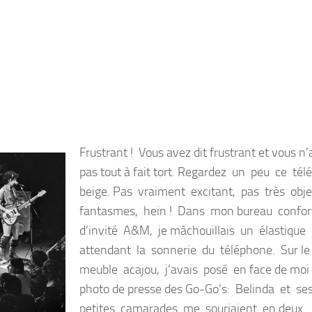
Frustrant ! Vous avez dit frustrant et vous n
pas tout à fait tort. Regardez un peu ce té
beige. Pas vraiment excitant, pas très obj
fantasmes, hein ! Dans mon bureau confor
d’invité A&M, je mâchouillais un élastique
attendant la sonnerie du téléphone. Sur l
meuble acajou, j’avais posé en face de moi 
photo de presse des Go-Go’s: Belinda et se
petites camarades me souriaient en deux