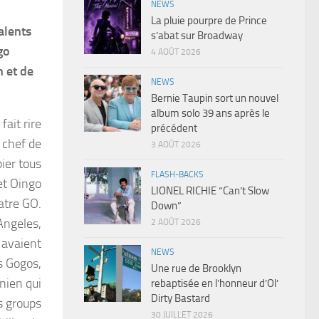
NEWS
La pluie pourpre de Prince
alents
s’abat sur Broadway
go
4 AOÛT 2026
n et de
NEWS
Bernie Taupin sort un nouvel
album solo 39 ans après le
fait rire
précédent
 chef de
3 AOÛT 2026
ier tous
FLASH-BACKS
et Oingo
LIONEL RICHIE “Can’t Slow
atre GO.
Down”
Angeles,
2 AOÛT 2026
 avaient
NEWS
s Gogos,
Une rue de Brooklyn
rnien qui
rebaptisée en l’honneur d’Ol’
Dirty Bastard
ls groups
30 JUILLET 2026