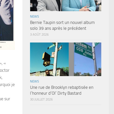
NEWS
Bernie Taupin sort un nouvel album
solo 39 ans après le précédent
3 AOÛT 2026
», «
Doctor
k,
NEWS
urquoi je
Une rue de Brooklyn rebaptisée en
l’honneur d’Ol’ Dirty Bastard
ue sur
30 JUILLET 2026