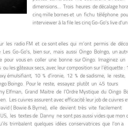
dimensions… Trois heures de décalage hora
cinq mille bornes et un fichu téléphone po
interviewer à la file les cinq Go-Go’s live d’u
r les radio FM et ce sont elles qui m’ont permis de déco
 Les Go-Go’s, bien sur, mais aussi Oingo Bolngo, un aut
e pour vous en coller une bonne sur Oingo. Imaginez un
 les gâteaux secs, avec leur composition sur l’étiquette : 
y émulsifiant, 10 % d’ironie, 12 % de sadisme, le reste, 
e Oingo Boingo. Pour le reste, essayez plutôt un 45 tours
ny Elfman, Grand Maitre de I’Ordre Mystique du Oingo B
. Les cuivres assurent avec efficacité leur job de cuivres e
id ( Bowie & Byrne), elle devient très vite facilement
s US, les textes de Danny ne sont pas aussi vides que mon
u’ils trimbalent quelques idées conservatrices que I’on a