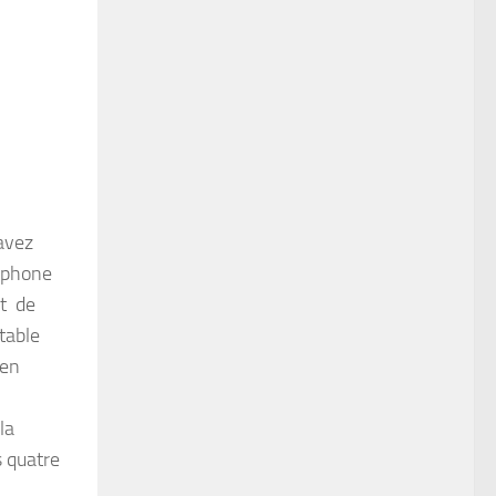
’avez
léphone
et de
table
 en
e
la
s quatre