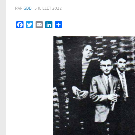
PAR
GBD
·
5 JUILLET 2022
Facebook
Twitter
Email
LinkedIn
Partager