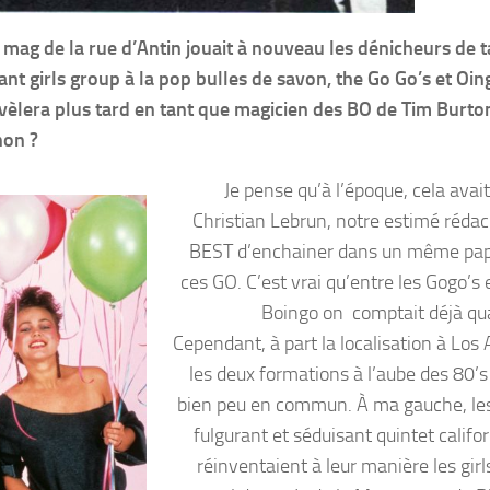
mag de la rue d’Antin jouait à nouveau les dénicheurs de t
ant girls group à la pop bulles de savon, the Go Go’s et Oin
vèlera plus tard en tant que magicien des BO de Tim Burto
non ?
Je pense qu’à l’époque, cela avait 
Christian Lebrun, notre estimé rédac
BEST d’enchainer dans un même pap
ces GO. C’est vrai qu’entre les Gogo’s 
Boingo on comptait déjà qu
Cependant, à part la localisation à Los 
les deux formations à l’aube des 80’s
bien peu en commun. À ma gauche, le
fulgurant et séduisant quintet califo
réinventaient à leur manière les gir