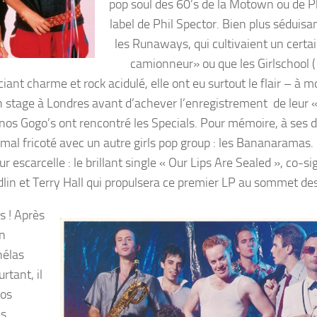
pop soul des 60’s de la Motown ou de Phi
label de Phil Spector. Bien plus séduisa
les Runaways, qui cultivaient un certai
camionneur» ou que les Girlschool ( 
iant charme et rock acidulé, elle ont eu surtout le flair – à 
re un stage à Londres avant d’achever l’enregistrement de leur
 nos Gogo’s ont rencontré les Specials. Pour mémoire, à ses d
mal fricoté avec un autre girls pop group : les Bananaramas. 
r escarcelle : le brillant single « Our Lips Are Sealed », co-s
lin et Terry Hall qui propulsera ce premier LP au sommet des
s ! Après
an
hélas
rtant, il
Los
es