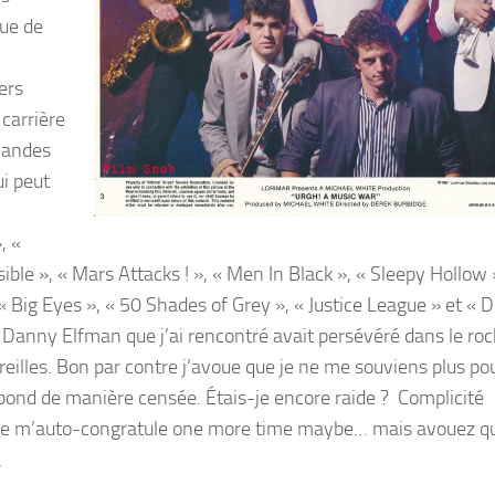
ue de
ers
 carrière
 Bandes
i peut
, «
le », « Mars Attacks ! », « Men In Black », « Sleepy Hollow 
 Big Eyes », « 50 Shades of Grey », « Justice League » et « 
e Danny Elfman que j’ai rencontré avait persévéré dans le roc
oreilles. Bon par contre j’avoue que je ne me souviens plus po
répond de manière censée. Étais-je encore raide ? Complicité
 je m’auto-congratule one more time maybe… mais avouez q
…