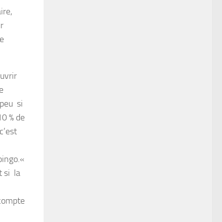
ire,
ur
ne
uvrir
re
 peu si
10 % de
c’est
oingo.«
t si la
 compte