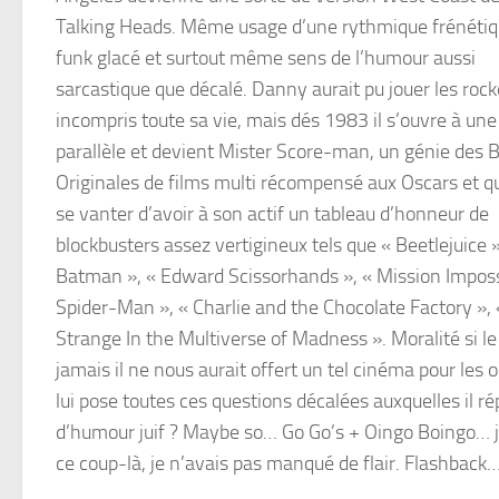
Talking Heads. Même usage d’une rythmique frénétiq
funk glacé et surtout même sens de l’humour aussi
sarcastique que décalé. Danny aurait pu jouer les rock
incompris toute sa vie, mais dés 1983 il s’ouvre à une
parallèle et devient Mister Score-man, un génie des
Originales de films multi récompensé aux Oscars et qu
se vanter d’avoir à son actif un tableau d’honneur de
blockbusters assez vertigineux tels que « Beetlejuice »
Batman », « Edward Scissorhands », « Mission Impossib
Spider-Man », « Charlie and the Chocolate Factory », «
Strange In the Multiverse of Madness ». Moralité si l
jamais il ne nous aurait offert un tel cinéma pour les 
lui pose toutes ces questions décalées auxquelles il 
d’humour juif ? Maybe so… Go Go’s + Oingo Boingo…
ce coup-là, je n’avais pas manqué de flair. Flashback