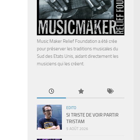
Music Maker Relief Foundation a été crée
pour préserver les traditions musicales du
Sud des Etats Unis, aidant directement les
musiciens qui les créent.
EDITO
SI TRISTE DE VOIR PARTIR
TRISTAM
5 AOÛT 2026