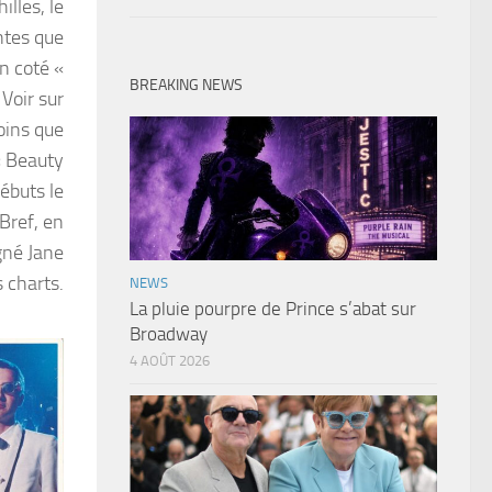
lles, le
ntes que
n coté «
BREAKING NEWS
Voir sur
moins que
 « Beauty
ébuts le
Bref, en
igné Jane
 charts.
NEWS
La pluie pourpre de Prince s’abat sur
Broadway
4 AOÛT 2026