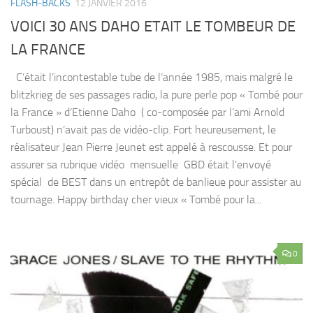
FLASH-BACKS
12 JANVIER 2016
VOICI 30 ANS DAHO ETAIT LE TOMBEUR DE
LA FRANCE
C’était l’incontestable tube de l’année 1985, mais malgré le
blitzkrieg de ses passages radio, la pure perle pop « Tombé pour
la France » d’Etienne Daho ( co-composée par l’ami Arnold
Turboust) n’avait pas de vidéo-clip. Fort heureusement, le
réalisateur Jean Pierre Jeunet est appelé à rescousse. Et pour
assurer sa rubrique vidéo mensuelle GBD était l’envoyé
spécial de BEST dans un entrepôt de banlieue pour assister au
tournage. Happy birthday cher vieux « Tombé pour la...
0