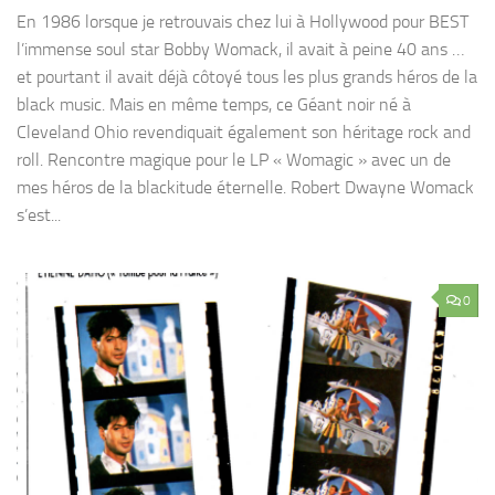
En 1986 lorsque je retrouvais chez lui à Hollywood pour BEST
l’immense soul star Bobby Womack, il avait à peine 40 ans …
et pourtant il avait déjà côtoyé tous les plus grands héros de la
black music. Mais en même temps, ce Géant noir né à
Cleveland Ohio revendiquait également son héritage rock and
roll. Rencontre magique pour le LP « Womagic » avec un de
mes héros de la blackitude éternelle. Robert Dwayne Womack
s’est...
0