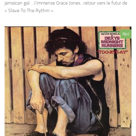
jamaïcan gal …l’immense Grace Jones…retour vers le futur de
« Slave To The Rythm ».
0