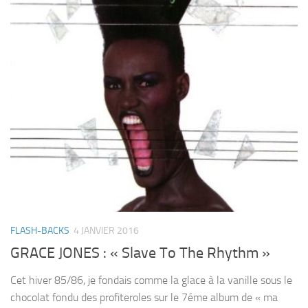
FLASH-BACKS
4 JANVIER 2016
GRACE JONES : « Slave To The Rhythm »
Cet hiver 85/86, je fondais comme la glace à la vanille sous le
chocolat fondu des profiteroles sur le 7éme album de « ma