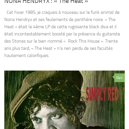
NONA HENDRYX : « The Heat »
Cet hiver 1985, je craquais à nouveau sur le funk animal de
Nona Hendryx et ses feulements de panthère noire. « The
Heat » était le 4éme LP de cette rugissante black diva et il
était incontestablement boosté par la présence du guitariste
des Stones sur le bien nommé « Rock This House ». Trente
ans plus tard, « The Heat » n’a rien perdu de ses facultés
hautement calorifiques.
0