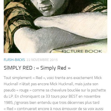
FLASH-BACKS
22 NOVEMBRE 2015
SlMPLY RED : « Simply Red »
Tout simplement « Red », voici trente ans exactement Mick
Hucknall n’était pas encore Mick Hucknall, mais juste son
pseudo « rouge » comme sa chevelure bouclée sur la pochette
du LP. En chroniquant ce 33 tours pour BEST en novembre
1985, j’ignorais bien entendu que trois décennies plus tard
« Red » continuerait encore à nous émouvoir de sa voix aussi