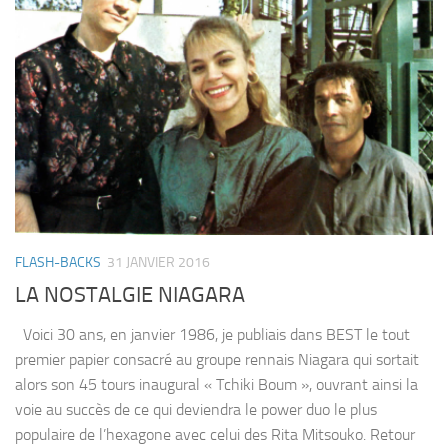
FLASH-BACKS
31 JANVIER 2016
LA NOSTALGIE NIAGARA
Voici 30 ans, en janvier 1986, je publiais dans BEST le tout
premier papier consacré au groupe rennais Niagara qui sortait
alors son 45 tours inaugural « Tchiki Boum », ouvrant ainsi la
voie au succès de ce qui deviendra le power duo le plus
populaire de l’hexagone avec celui des Rita Mitsouko. Retour