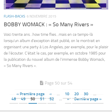
FLASH-BACKS
6 NOVEMBRE 2015
BOBBY WOMACK : « So Many Rivers »
Voici trente ans…how time flies…mais en ce temps-là
lorsqu’un album d’exception était publié, on le montrait en
organisant une party à Los Angeles, par exemple, pour le plaisir
de l’écouter. C’était le cas, par exemple, en octobre 1985 pour
la publication du nouvel album de l’immense Bobby Womack,
« So Many Rivers ».
Page 50 sur 54
« Première page
«
…
10
20
30
…
48
49
50
51
52
…
»
Dernière page »