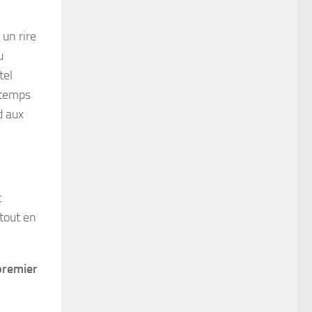
un rire
u
tel
s temps
d aux
t
rtout en
 premier