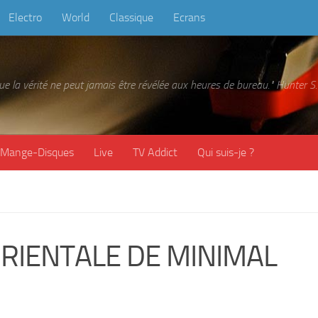
Electro
World
Classique
Ecrans
 que la vérité ne peut jamais être révélée aux heures de bureau." Hunter
Mange-Disques
Live
TV Addict
Qui suis-je ?
RIENTALE DE MINIMAL