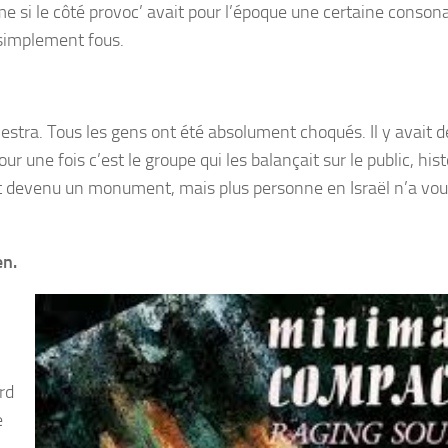
e si le côté provoc’ avait pour l’époque une certaine conson
 simplement fous.
stra. Tous les gens ont été absolument choqués. Il y avait d
une fois c’est le groupe qui les balançait sur le public, hist
est devenu un monument, mais plus personne en Israël n’a vou
en.
rd
e