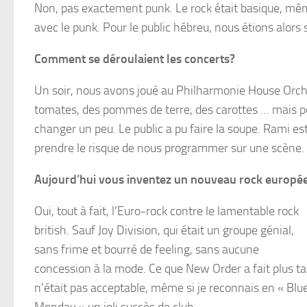
Non, pas exactement punk. Le rock était basique, mêm
avec le punk. Pour le public hébreu, nous étions alors
Comment se déroulaient les concerts?
Un soir, nous avons joué au Philharmonie House Orche
tomates, des pommes de terre, des carottes … mais pour 
changer un peu. Le public a pu faire la soupe. Rami 
prendre le risque de nous programmer sur une scène.
Aujourd’hui vous inventez un nouveau rock europé
Oui, tout à fait, l’Euro-rock contre le lamentable rock
british. Sauf Joy Division, qui était un groupe génial,
sans frime et bourré de feeling, sans aucune
concession à la mode. Ce que New Order a fait plus ta
n’était pas acceptable, même si je reconnais en « Blu
Monday » un joli succès de club.