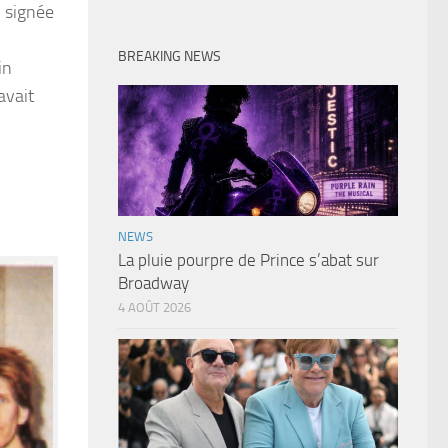
y signée
BREAKING NEWS
in
avait
NEWS
La pluie pourpre de Prince s’abat sur
Broadway
4 AOÛT 2026