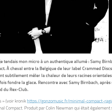
je tendais mon micro à un authentique allumé : Samy Birn
t. À cheval entre la Belgique de leur label Crammed Discs
ent subtilement mêler la chaleur de leurs racines orientales
fois fondre la glace. Rencontre avec Samy Birnbach, après
d du Rex-Club.
s » (voir kronik
https://gonzomusic.fr/minimal-compact-rag
nimal Compact. Produit par Colin Newman qui était également 