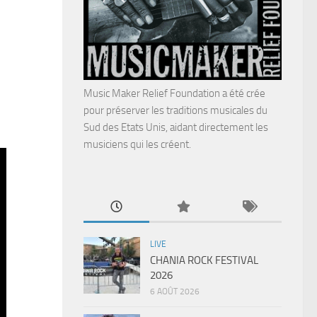
Music Maker Relief Foundation a été crée
pour préserver les traditions musicales du
Sud des Etats Unis, aidant directement les
musiciens qui les créent.
LIVE
CHANIA ROCK FESTIVAL
2026
6 AOÛT 2026