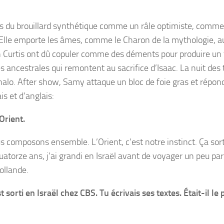
s du brouillard synthétique comme un râle optimiste, comme 
 Elle emporte les âmes, comme le Charon de la mythologie, a
an Curtis ont dû copuler comme des déments pour produire un 
es ancestrales qui remontent au sacrifice d’Isaac. La nuit de
 halo. After show, Samy attaque un bloc de foie gras et répon
s et d’anglais:
Orient.
ous composons ensemble. L’Orient, c’est notre instinct. Ça sor
uatorze ans, j’ai grandi en Israël avant de voyager un peu pa
ollande.
 sorti en Israël chez CBS. Tu écrivais ses textes. Était-il le