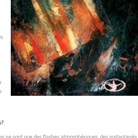
ds
r
s
s?
res ne sont que des flashes atmosphériques; des instantanés