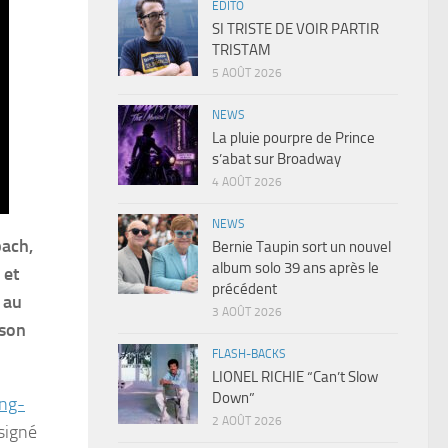
EDITO
SI TRISTE DE VOIR PARTIR
TRISTAM
5 AOÛT 2026
NEWS
La pluie pourpre de Prince
s’abat sur Broadway
4 AOÛT 2026
NEWS
bach,
Bernie Taupin sort un nouvel
album solo 39 ans après le
 et
précédent
 au
3 AOÛT 2026
 son
FLASH-BACKS
LIONEL RICHIE “Can’t Slow
Down”
ing-
2 AOÛT 2026
signé