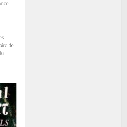
ance
es
oire de
lu