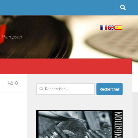
 S. Thompson
0
Rechercher :