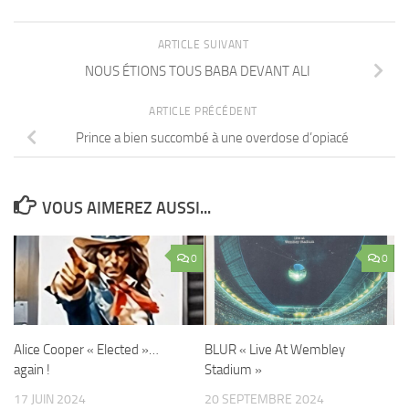
ARTICLE SUIVANT
NOUS ÉTIONS TOUS BABA DEVANT ALI
ARTICLE PRÉCÉDENT
Prince a bien succombé à une overdose d’opiacé
VOUS AIMEREZ AUSSI...
0
0
Alice Cooper « Elected »…
BLUR « Live At Wembley
again !
Stadium »
17 JUIN 2024
20 SEPTEMBRE 2024