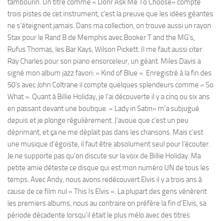
tambourin. Un titre comme « Donr Ask Me To Choose» compte
trois pistes de cet instrument, c’est la preuve que les idées géantes
ne s’éteignent jamais. Dans ma collection, on trouve aussi un rayon
Stax pour le Rand B de Memphis avec Booker T and the MG’s,
Rufus Thomas, les Bar Kays, Wilson Pickett. Il me faut aussi citer
Ray Charles pour son piano ensorceleur, un géant. Miles Davis a
signé mon album jazz favori: « Kind of Blue ». Enregistré à la fin des
50’s avec John Coltrane il compte quelques splendeurs comme « So
What ». Quant à Billie Holiday, je l’ai découverte il y a cinq ou six ans
en passant devant une boutique. « Lady in Satin» m’a subjugué
depuis et je plonge régulièrement. J’avoue que c’est un peu
déprimant, et ça ne me déplait pas dans les chansons. Mais c’est
une musique d’égoïste, il faut être absolument seul pour l’écouter.
Je ne supporte pas qu’on discute sur la voix de Billie Holiday. Ma
petite amie déteste ce disque qui est mon numéro UN de tous les
temps. Avec Andy, nous avons redécouvert Elvis il y a trois ans à
cause de ce film nul « This Is Elvis ». La plupart des gens vénèrent
les premiers albums, nous au contraire on préfère la fin d’Elvis, sa
période décadente lorsqu’il était le plus mélo avec des titres