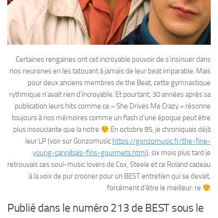
Certaines rengaines ont cet incroyable pouvoir de s’insinuer dans
nos neurones en les tatouant à jamais de leur beat imparable. Mais
pour deux anciens membres de the Beat, cette gymnastique
rythmique n’avait rien d’incroyable. Et pourtant, 30 années après sa
publication leurs hits comme ce « She Drives Me Crazy » résonne
toujours à nos mémoires comme un flash d’une époque peut être
plus insouciante que la notre
En octobre 85, je chroniquais déjà
leur LP (voir sur Gonzomusic
https://gonzomusic.fr/the-fine-
young-cannibals-fins-gourmets.html
), six mois plus tard je
retrouvais ces soul-music lovers de Cox, Steele et ce Roland cadeau
à la voix de pur crooner pour un BEST entretien qui se devait,
forcément d’être le meilleur: re
Publié dans le numéro 213 de BEST sous le