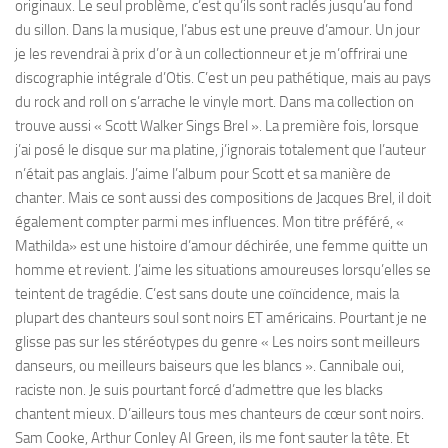
originaux. Le seul problème, c’est qu’ils sont raclés jusqu’au fond
du sillon. Dans la musique, l’abus est une preuve d’amour. Un jour
je les revendrai à prix d’or à un collectionneur et je m’offrirai une
discographie intégrale d’Otis. C’est un peu pathétique, mais au pays
du rock and roll on s’arrache le vinyle mort. Dans ma collection on
trouve aussi « Scott Walker Sings Brel ». La première fois, lorsque
j’ai posé le disque sur ma platine, j’ignorais totalement que l’auteur
n’était pas anglais. J’aime l’album pour Scott et sa manière de
chanter. Mais ce sont aussi des compositions de Jacques Brel, il doit
également compter parmi mes influences. Mon titre préféré, «
Mathilda» est une histoire d’amour déchirée, une femme quitte un
homme et revient. J’aime les situations amoureuses lorsqu’elles se
teintent de tragédie. C’est sans doute une coïncidence, mais la
plupart des chanteurs soul sont noirs ET américains. Pourtant je ne
glisse pas sur les stéréotypes du genre « Les noirs sont meilleurs
danseurs, ou meilleurs baiseurs que les blancs ». Cannibale oui,
raciste non. Je suis pourtant forcé d’admettre que les blacks
chantent mieux. D’ailleurs tous mes chanteurs de cœur sont noirs.
Sam Cooke, Arthur Conley AI Green, ils me font sauter la tête. Et