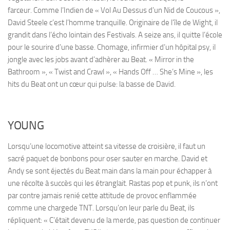
farceur. Comme l’Indien de « Vol Au Dessus d’un Nid de Coucous »,
David Steele c’est l’homme tranquille. Originaire de l’île de Wight, il
grandit dans l’écho lointain des Festivals. A seize ans, il quitte l’école
pour le sourire d’une basse. Chomage, infirmier d’un hôpital psy, il
jongle avec les jobs avant d’adhèrer au Beat. « Mirror in the
Bathroom », « Twist and Crawl », « Hands Off … She’s Mine », les
hits du Beat ont un cœur qui pulse: la basse de David.
YOUNG
Lorsqu’une locomotive atteint sa vitesse de croisière, il faut un
sacré paquet de bonbons pour oser sauter en marche. David et
Andy se sont éjectés du Beat main dans la main pour échapper à
une récolte à succès qui les étranglait. Rastas pop et punk, ils n’ont
par contre jamais renié cette attitude de provoc enflammée
comme une chargede TNT. Lorsqu’on leur parle du Beat, ils
répliquent: « C’était devenu de la merde, pas question de continuer