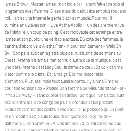
James Brown. Master James, mon idole car il a tant fait et depuis si
longtemps avec flamme. Si ses trucs du début étaient plus rock and
roll, il a très vite incarné le génie black et musclé. Pour moi, il
culmine en 62 avec son « Live At the Apollo », un des premiers live
de l’histoire, un coup de poing. C’est incroyable cet échange entre
James et son public, une véritable extase. Du côté des femmes, je
penche d’abord vers Aretha Franklin pour son dément « Walk On
By». Son père avait enregistré plus de 70 albums de sermons sur
Chess; Aretha n’a jamais rien connu d’autre que la musique, c’est
une bête. Aretha c’est Lady Soul, la dame de cœur. Sa voix sait me
briser comme le cristal. Et j’aime ça. Elle me laisse raide
d’émotion. Plus jazz, mais tout aussi ardente, il y a Nina Simone
pour ses versions de « Please Don’t let me be Misunderstood» et «
If You Go Away », sans oublier son ardeur politique. Nina a toujours
oscillé entre les love songs les plus profondes et les protest
explosifs comme des cocktails Molotov. Je ne possède qu’un Best
of en réédition et je suis toujours en quête de l’original de «
Baltimore », son premier LP. Des années 70, je n’ai conservé que
les groupes vraiment kitsch comme Gary Glitter ou les Sweet. De