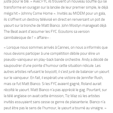
juste pour le blé. » Avec FYC ils trouvent un nouveau souffle qui se
transforme en ouragan sur la lancée de leur premier simple, le déjà
méga hit « Johnny Come Home ». Invités au MIDEM pour un gala,
ils s’offrent un destroy télévisé en direct en renversant un pot de
yaourt sur la tronche de Matt Bianco. John Mostyn manageait déjà
The Beat avant d’assumer les FYC. Ecoutons sa version
cannibalesque de l’ « affaire» :
« Lorsque nous sommes arrivés à Cannes, on nous a informés que
nous devions participer à une compétition débile pour élire un
pseudo-vainqueur en play-back bande orchestre. Andy a décidé de
saupoudrer d’une pointe d’humour cette situation ridicule. Les
autres artistes refusant le boycott, il s’est juré de balancer un yaourt
sur le vainqueur. En fait, il espérait une victoire de Jennifer Rush,
mais ce fut Matt Bianco. Si les FYC avaient gagné, Roland aurait
récolté le yaourt. Matt Bianco n’a pas apprécié le gag. Pourtant, sur
la télé anglaise on avait cette émission, Tiz Waz où les artistes
invités essuyaient sans cesse ce genre de plaisanterie. Bianco n’a
peut être pas le sens de l’humour, le yaourt a tourné au vinaigre. »