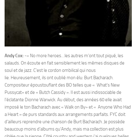
Andy Cox:
-« No more heroes…les autres m’ont tout piqué, les
salauds. On écoute en fait sensiblement les mêmes disques de
soul et de jazz. C’est le cordon ombilical qui nous
lie. Heureusement, ils ont oublié mon élu: Burt Bacharach.
Compositeur époustouflant des BO telles que « What’s New
Pussycat» et de « Butch Cassidy ». Il est aussi indissociable de
l’éclatante Dionne Warwick. Au début, des années 60 elle avait
imposé le ton Bacharach avec « Walk on By» et « Anyone Who Had
a Heart » de purs standards aux arrangements parfaits. FYC doit
d’ailleurs reprendre une chanson de Burt Bacharach. Je possède
beaucoup moins d’albums qu’Andy, mais ma collection est plus
ciblée que la sienne. Côté country and western j’ai quelques belles