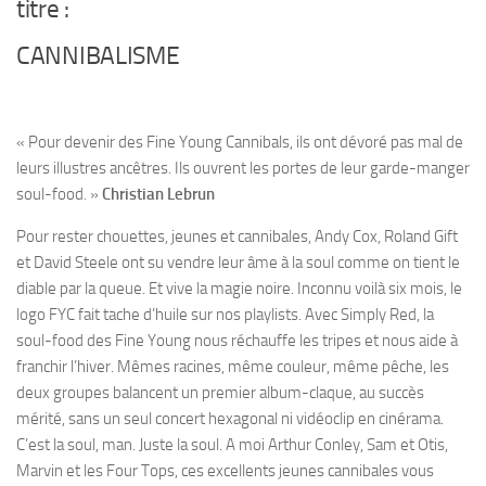
titre :
CANNIBALISME
« Pour devenir des Fine Young Cannibals, ils ont dévoré pas mal de
leurs illustres ancêtres. Ils ouvrent les portes de leur garde-manger
soul-food. »
Christian Lebrun
Pour rester chouettes, jeunes et cannibales, Andy Cox, Roland Gift
et David Steele ont su vendre leur âme à la soul comme on tient le
diable par la queue. Et vive la magie noire. Inconnu voilà six mois, le
logo FYC fait tache d’huile sur nos playlists. Avec Simply Red, la
soul-food des Fine Young nous réchauffe les tripes et nous aide à
franchir l’hiver. Mêmes racines, même couleur, même pêche, les
deux groupes balancent un premier album-claque, au succès
mérité, sans un seul concert hexagonal ni vidéoclip en cinérama.
C’est la soul, man. Juste la soul. A moi Arthur Conley, Sam et Otis,
Marvin et les Four Tops, ces excellents jeunes cannibales vous