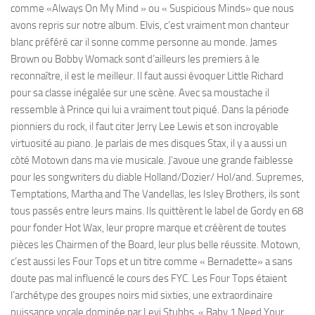
comme «Always On My Mind » ou « Suspicious Minds» que nous
avons repris sur notre album. Elvis, c’est vraiment mon chanteur
blanc préféré car il sonne comme personne au monde. James
Brown ou Bobby Womack sont d’ailleurs les premiers à le
reconnaître, il est le meilleur. Il faut aussi évoquer Little Richard
pour sa classe inégalée sur une scène. Avec sa moustache il
ressemble à Prince qui lui a vraiment tout piqué. Dans la période
pionniers du rock, il faut citer Jerry Lee Lewis et son incroyable
virtuosité au piano. Je parlais de mes disques Stax, il y a aussi un
côté Motown dans ma vie musicale. J’avoue une grande faiblesse
pour les songwriters du diable Holland/Dozier/ Hol/and. Supremes,
Temptations, Martha and The Vandellas, les Isley Brothers, ils sont
tous passés entre leurs mains. Ils quittèrent le label de Gordy en 68
pour fonder Hot Wax, leur propre marque et créèrent de toutes
pièces les Chairmen of the Board, leur plus belle réussite. Motown,
c’est aussi les Four Tops et un titre comme « Bernadette» a sans
doute pas mal influencé le cours des FYC. Les Four Tops étaient
l’archétype des groupes noirs mid sixties, une extraordinaire
puissance vocale dominée par Levi Stubbs. « Baby 1 Need Your