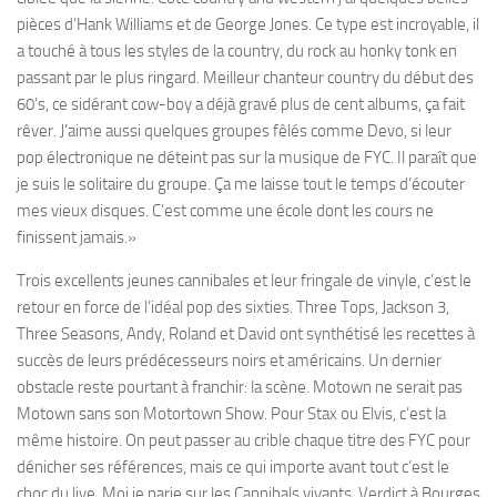
pièces d’Hank Williams et de George Jones. Ce type est incroyable, il
a touché à tous les styles de la country, du rock au honky tonk en
passant par le plus ringard. Meilleur chanteur country du début des
60’s, ce sidérant cow-boy a déjà gravé plus de cent albums, ça fait
rêver. J’aime aussi quelques groupes fêlés comme Devo, si leur
pop électronique ne déteint pas sur la musique de FYC. Il paraît que
je suis le solitaire du groupe. Ça me laisse tout le temps d’écouter
mes vieux disques. C’est comme une école dont les cours ne
finissent jamais.»
Trois excellents jeunes cannibales et leur fringale de vinyle, c’est le
retour en force de l’idéal pop des sixties. Three Tops, Jackson 3,
Three Seasons, Andy, Roland et David ont synthétisé les recettes à
succès de leurs prédécesseurs noirs et américains. Un dernier
obstacle reste pourtant à franchir: la scène. Motown ne serait pas
Motown sans son Motortown Show. Pour Stax ou Elvis, c’est la
même histoire. On peut passer au crible chaque titre des FYC pour
dénicher ses références, mais ce qui importe avant tout c’est le
choc du live. Moi je parie sur les Cannibals vivants. Verdict à Bourges