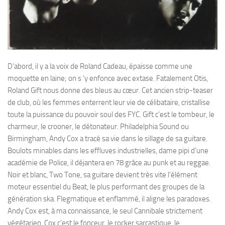
D’abord, il y a la voix de Roland Cadeau, épaisse comme une
moquette en laine; on s ‘y enfonce avec extase. Fatalement Otis,
Roland Gift nous donne des bleus au cœur. Cet ancien strip-teaser
de club, où les femmes enterrent leur vie de célibataire, cristallise
toute la puissance du pouvoir soul des FYC. Gift c’est le tombeur, le
charmeur, le crooner, le détonateur. Philadelphia Sound ou
Birmingham, Andy Cox a tracé sa vie dans le sillage de sa guitare.
Boulots minables dans les effluves industrielles, dame pipi d’une
académie de Police, il déjantera en 78 grâce au punk et au reggae.
Noir et blanc, Two Tone, sa guitare devient très vite l’élément
moteur essentiel du Beat, le plus performant des groupes de la
génération ska. Flegmatique et enflammé, il aligne les paradoxes.
Andy Cox est, à ma connaissance, le seul Cannibale strictement
végétarien. Cox c’est le fonceur, le rocker sarcastique, le