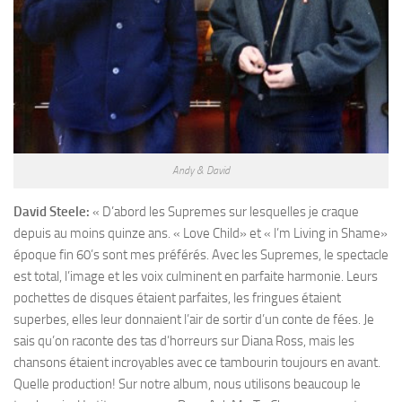
Andy & David
David Steele:
« D’abord les Supremes sur lesquelles je craque
depuis au moins quinze ans. « Love Child» et « l’m Living in Shame»
époque fin 60’s sont mes préférés. Avec les Supremes, le spectacle
est total, l’image et les voix culminent en parfaite harmonie. Leurs
pochettes de disques étaient parfaites, les fringues étaient
superbes, elles leur donnaient l’air de sortir d’un conte de fées. Je
sais qu’on raconte des tas d’horreurs sur Diana Ross, mais les
chansons étaient incroyables avec ce tambourin toujours en avant.
Quelle production! Sur notre album, nous utilisons beaucoup le