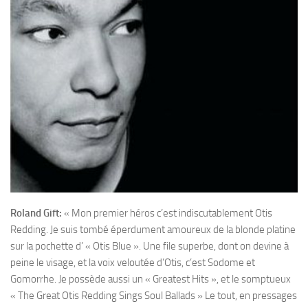
Roland Gift:
« Mon premier héros c’est indiscutablement Otis
Redding. Je suis tombé éperdument amoureux de la blonde platine
sur la pochette d’ « Otis Blue ». Une file superbe, dont on devine à
peine le visage, et la voix veloutée d’Otis, c’est Sodome et
Gomorrhe. Je possède aussi un « Greatest Hits », et le somptueux
« The Great Otis Redding Sings Soul Ballads » Le tout, en pressages