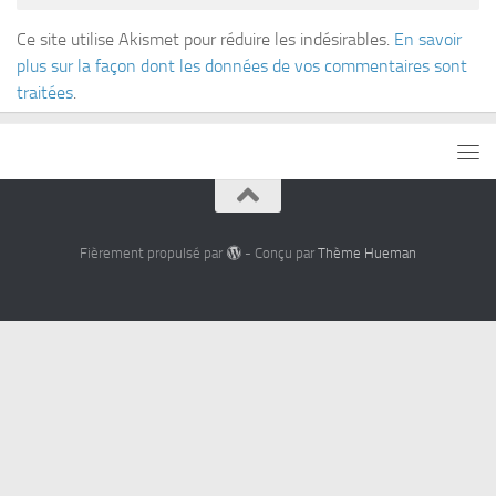
Ce site utilise Akismet pour réduire les indésirables.
En savoir
plus sur la façon dont les données de vos commentaires sont
traitées
.
Fièrement propulsé par
- Conçu par
Thème Hueman