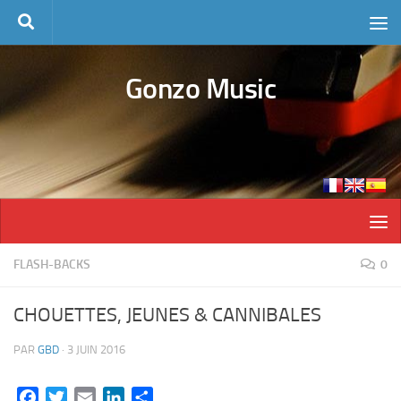
Skip to content
Gonzo Music
FLASH-BACKS
0
CHOUETTES, JEUNES & CANNIBALES
PAR
GBD
·
3 JUIN 2016
Facebook
Twitter
Email
LinkedIn
Partager