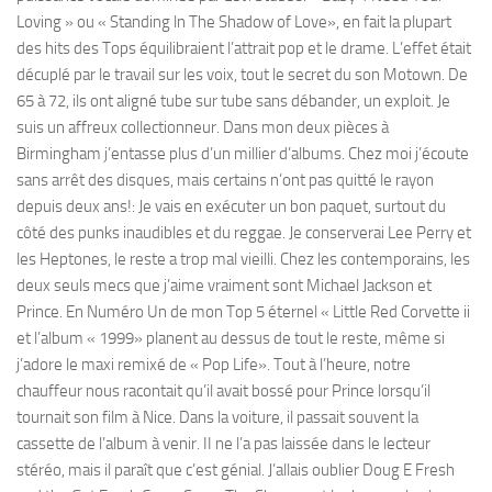
Loving » ou « Standing ln The Shadow of Love», en fait la plupart
des hits des Tops équilibraient l’attrait pop et le drame. L’effet était
décuplé par le travail sur les voix, tout le secret du son Motown. De
65 à 72, ils ont aligné tube sur tube sans débander, un exploit. Je
suis un affreux collectionneur. Dans mon deux pièces à
Birmingham j’entasse plus d’un millier d’albums. Chez moi j’écoute
sans arrêt des disques, mais certains n’ont pas quitté le rayon
depuis deux ans!: Je vais en exécuter un bon paquet, surtout du
côté des punks inaudibles et du reggae. Je conserverai Lee Perry et
les Heptones, le reste a trop mal vieilli. Chez les contemporains, les
deux seuls mecs que j’aime vraiment sont Michael Jackson et
Prince. En Numéro Un de mon Top 5 éternel « Little Red Corvette ii
et l’album « 1999» planent au dessus de tout le reste, même si
j’adore le maxi remixé de « Pop Life». Tout à l’heure, notre
chauffeur nous racontait qu’il avait bossé pour Prince lorsqu’il
tournait son film à Nice. Dans la voiture, il passait souvent la
cassette de l’album à venir. II ne l’a pas laissée dans le lecteur
stéréo, mais il paraît que c’est génial. J’allais oublier Doug E Fresh