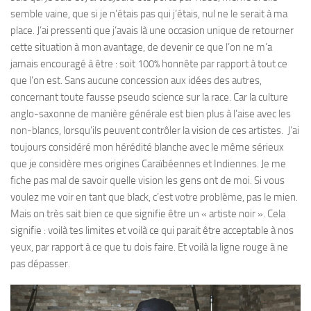
semble vaine, que si je n’étais pas qui j’étais, nul ne le serait à ma
place. J’ai pressenti que j’avais là une occasion unique de retourner
cette situation à mon avantage, de devenir ce que l’on ne m’a
jamais encouragé à être : soit 100% honnête par rapport à tout ce
que l’on est. Sans aucune concession aux idées des autres,
concernant toute fausse pseudo science sur la race. Car la culture
anglo-saxonne de manière générale est bien plus à l’aise avec les
non-blancs, lorsqu’ils peuvent contrôler la vision de ces artistes. J’ai
toujours considéré mon hérédité blanche avec le même sérieux
que je considère mes origines Caraïbéennes et Indiennes. Je me
fiche pas mal de savoir quelle vision les gens ont de moi. Si vous
voulez me voir en tant que black, c’est votre problème, pas le mien.
Mais on très sait bien ce que signifie être un « artiste noir ». Cela
signifie : voilà tes limites et voilà ce qui parait être acceptable à nos
yeux, par rapport à ce que tu dois faire. Et voilà la ligne rouge à ne
pas dépasser.