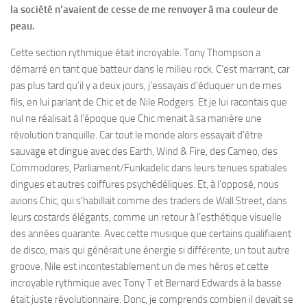
la société n’avaient de cesse de me renvoyer à ma couleur de
peau.
Cette section rythmique était incroyable. Tony Thompson a
démarré en tant que batteur dans le milieu rock. C’est marrant, car
pas plus tard qu’il y a deux jours, j’essayais d’éduquer un de mes
fils, en lui parlant de Chic et de Nile Rodgers. Et je lui racontais que
nul ne réalisait à l’époque que Chic menait à sa manière une
révolution tranquille. Car tout le monde alors essayait d’être
sauvage et dingue avec des Earth, Wind & Fire, des Cameo, des
Commodores, Parliament/Funkadelic dans leurs tenues spatiales
dingues et autres coiffures psychédéliques. Et, à l’opposé, nous
avions Chic, qui s’habillait comme des traders de Wall Street, dans
leurs costards élégants, comme un retour à l’esthétique visuelle
des années quarante. Avec cette musique que certains qualifiaient
de disco, mais qui générait une énergie si différente, un tout autre
groove. Nile est incontestablement un de mes héros et cette
incroyable rythmique avec Tony T et Bernard Edwards à la basse
était juste révolutionnaire. Donc, je comprends combien il devait se