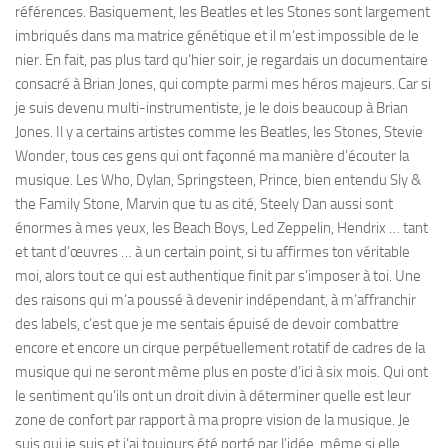
références. Basiquement, les Beatles et les Stones sont largement
imbriqués dans ma matrice génétique et il m’est impossible de le
nier. En fait, pas plus tard qu’hier soir, je regardais un documentaire
consacré à Brian Jones, qui compte parmi mes héros majeurs. Car si
je suis devenu multi-instrumentiste, je le dois beaucoup à Brian
Jones. Il y a certains artistes comme les Beatles, les Stones, Stevie
Wonder, tous ces gens qui ont façonné ma manière d’écouter la
musique. Les Who, Dylan, Springsteen, Prince, bien entendu Sly &
the Family Stone, Marvin que tu as cité, Steely Dan aussi sont
énormes à mes yeux, les Beach Boys, Led Zeppelin, Hendrix … tant
et tant d’œuvres … à un certain point, si tu affirmes ton véritable
moi, alors tout ce qui est authentique finit par s’imposer à toi. Une
des raisons qui m’a poussé à devenir indépendant, à m’affranchir
des labels, c’est que je me sentais épuisé de devoir combattre
encore et encore un cirque perpétuellement rotatif de cadres de la
musique qui ne seront même plus en poste d’ici à six mois. Qui ont
le sentiment qu’ils ont un droit divin à déterminer quelle est leur
zone de confort par rapport à ma propre vision de la musique. Je
suis qui je suis et j’ai toujours été porté par l’idée, même si elle