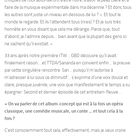
faire de la musique expérimentale dans ma décennie ? Et donc tous
les autres sont juste un niveau en dessous de lui ? ». Et tout le
monde le regarde. Et ils l’attendent tous (rires) ? Et je suis très
honnête en vous disant que cela me dérange. Parce que, tout
d’abord, je l’admire depuis… bien avant que la plupart des gens ici
ne sachent qu’il existait. »
33 ans après notre première ITW… GBD découvre qu’il avait
finalement raison… et TTDA/Sananda en convient enfin… la preuve
par cette singulière rencontre. San… puisqu’il m’autorise à
m’adresser à lui sous ce diminutif… s’exprime d’une voix douce et
claire, presque juvénile, une voix que manifestement le temps a su
épargner. Second et dernier épisode de cet entretien-fleuve…
« On va parler de cet album-concept qui est à la fois un opéra
classique, une comédie musicale, un conte … et tout cela à la
fois ?
C’est consciemment tout cela, effectivement, mais je veux croire