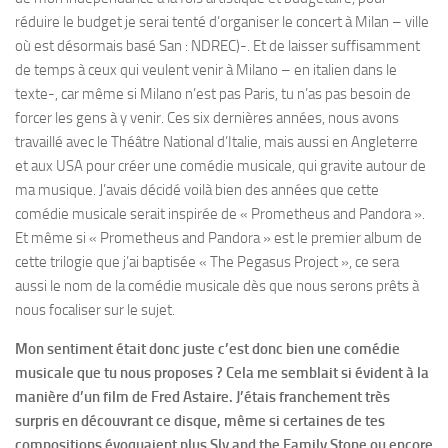
réduire le budget je serai tenté d’organiser le concert à Milan – ville
où est désormais basé San : NDREC)-. Et de laisser suffisamment
de temps à ceux qui veulent venir à Milano – en italien dans le
texte-, car même si Milano n’est pas Paris, tu n’as pas besoin de
forcer les gens à y venir. Ces six dernières années, nous avons
travaillé avec le Théâtre National d’Italie, mais aussi en Angleterre
et aux USA pour créer une comédie musicale, qui gravite autour de
ma musique. J’avais décidé voilà bien des années que cette
comédie musicale serait inspirée de « Prometheus and Pandora ».
Et même si « Prometheus and Pandora » est le premier album de
cette trilogie que j’ai baptisée « The Pegasus Project », ce sera
aussi le nom de la comédie musicale dès que nous serons prêts à
nous focaliser sur le sujet.
Mon sentiment était donc juste c’est donc bien une comédie
musicale que tu nous proposes ? Cela me semblait si évident à la
manière d’un film de Fred Astaire. J’étais franchement très
surpris en découvrant ce disque, même si certaines de tes
compositions évoquaient plus Sly and the Family Stone ou encore