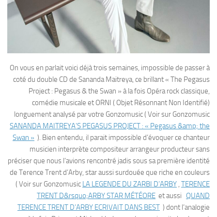
On vous en parlait voici déjà trois semaines, impossible de passer à
coté du double CD de Sananda Maitreya, ce brillant « The Pegasus
Project : Pegasus & the Swan » à la fois Opéra rock classique,
comédie musicale et ORNI ( Objet Résonnant Non Identifié)
longuement analysé par votre Gonzomusic ( Voir sur Gonzomusic
SANANDA MAITREYA’S PEGASUS PROJECT : « Pegasus &amp; the
Swan »
). Bien entendu, il parait impossible d’évoquer ce chanteur
musicien interprète compositeur arrangeur producteur sans
préciser que nous l’avions rencontré jadis sous sa première identité
de Terence Trent d’Arby, star aussi surdouée que riche en couleurs
( Voir sur Gonzomusic
LA LEGENDE DU ZARBI D’ARBY
,
TERENCE
TRENT D&rsquo;ARBY STAR MÉTÉORE
et aussi
QUAND
TERENCE TRENT D’ARBY ECRIVAIT DANS BEST
) dont l’analogie