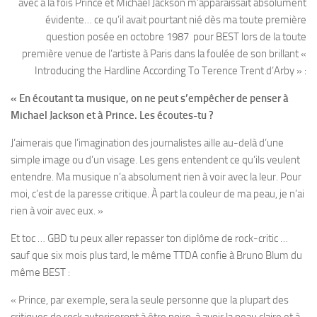
avec à la fois Prince et Michael Jackson m’apparaissait absolument
évidente… ce qu’il avait pourtant nié dès ma toute première
question posée en octobre 1987 pour BEST lors de la toute
première venue de l’artiste à Paris dans la foulée de son brillant «
Introducing the Hardline According To Terence Trent d’Arby » :
« En écoutant ta musique, on ne peut s’empêcher de penser à
Michael Jackson et à Prince. Les écoutes-tu ?
J’aimerais que l’imagination des journalistes aille au-delà d’une
simple image ou d’un visage. Les gens entendent ce qu’ils veulent
entendre. Ma musique n’a absolument rien à voir avec la leur. Pour
moi, c’est de la paresse critique. À part la couleur de ma peau, je n’ai
rien à voir avec eux. »
Et toc … GBD tu peux aller repasser ton diplôme de rock-critic …
sauf que six mois plus tard, le même TTDA confie à Bruno Blum du
même BEST :
« Prince, par exemple, sera la seule personne que la plupart des
critiques de rock autoriseront à être noire, à avoir la peau claire et à