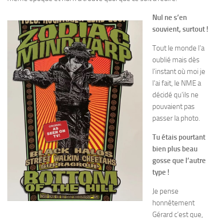
Nul ne s’en
souvient, surtout !
Tout le monde l’a
oublié mais dès
l’instant où moi je
l’ai fait, le NME a
décidé qu’ils ne
pouvaient pas
passer la photo.
Tu étais pourtant
bien plus beau
gosse que l’autre
type !
Je pense
honnêtement
Gérard c’est que,