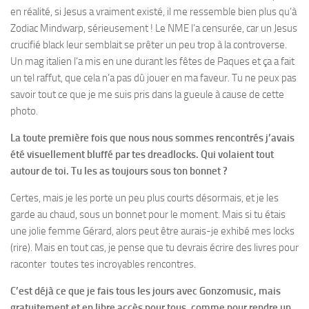
en réalité, si Jesus a vraiment existé, il me ressemble bien plus qu’à
Zodiac Mindwarp, sérieusement ! Le NME l’a censurée, car un Jesus
crucifié black leur semblait se prêter un peu trop à la controverse.
Un mag italien l’a mis en une durant les fêtes de Paques et ça a fait
un tel raffut, que cela n’a pas dû jouer en ma faveur. Tu ne peux pas
savoir tout ce que je me suis pris dans la gueule à cause de cette
photo.
La toute première fois que nous nous sommes rencontrés j’avais
été visuellement bluffé par tes dreadlocks. Qui volaient tout
autour de toi. Tu les as toujours sous ton bonnet ?
Certes, mais je les porte un peu plus courts désormais, et je les
garde au chaud, sous un bonnet pour le moment. Mais si tu étais
une jolie femme Gérard, alors peut être aurais-je exhibé mes locks
(rire). Mais en tout cas, je pense que tu devrais écrire des livres pour
raconter toutes tes incroyables rencontres.
C’est déjà ce que je fais tous les jours avec Gonzomusic, mais
gratuitement et en libre accès pour tous, comme pour rendre un