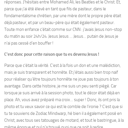
réponses. J’hésitais entre Mohamed Ali, les Beatles et le Christ. Et,
parce que j’ai été élevé en tant que fils de pasteur, dans le
fondamentalisme chrétien, par une mère dont le propre père était
déjà pasteur, et par un beau-père qui était également pasteur.
Toute mon enfance c’était comme sur CNN : j’avais Jesus non-stop
du matin au soir 24h/24. Jesus Jesus … Jesus… putain de Jesus je
n’ai pas cessé d’en bouffer !
C’est donc pour cette raison que tu es devenu Jesus !
Parce que c’était la vérité. C’est à la fois un don et une malédiction,
mais je suis transparent et honnête. Et j’étais aussi bien trop naïf
pour réaliser qu’être toujours honnête ne joue pas toujours à ton
avantage. Dans cette histoire, je me suis un peu senti piégé. Car
lorsque je suis arrivé à la session photo, tout le décor était déjà en
place. Ah, vous avez préparé ma croix… super ! Donc, ils ont pris la
photo et tu veux savoir ce qui est le comble de l’ironie ? C’est que si
tu te souviens de Zodiac Mindwarp, hé bien il a également posé en
Christ, avec tous ses tatouages de motard, et tout le bastringue, à la
même époque et nul n’a trouvé quoi que ce soit à redire.