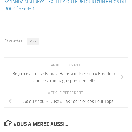
SANANDA MAITREYA L’EX-TTDA OU LE RETOUR D’UN HEROS DU
ROCK: Épisode 1
Étiquettes :
Rock
ARTICLE SUIVANT
Beyoncé autorise Kamala Harris à utiliser son « Freedom
» pour sa campagne présidentielle
ARTICLE PRÉCÉDENT
Adieu Abdul « Duke » Fakir dernier des Four Tops
VOUS AIMEREZ AUSSI...