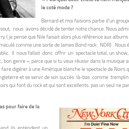
le coté mode ?
Bernard et moi faisions partie d’un group
issout, nous avons décidé de tenter notre chance. Nous admi
( je pense que Nile faisait alors plus référence aux albums
immaculé comme une sorte de James Bond rock : NDR) . Nous 
ublic. II nous fallait donc offrir un spectacle total, un show,
, bon genre », parce que si tu veux réussir dans la musique 
x faire digérer à une Amérique blanche le spectacle de Noirs q
n Angleterre et se servir de son succès là-bas comme trempli
irs qui font du rock et qui sont excellents: pas un seul ne pa
s pour faire de la
uand ils entendent un