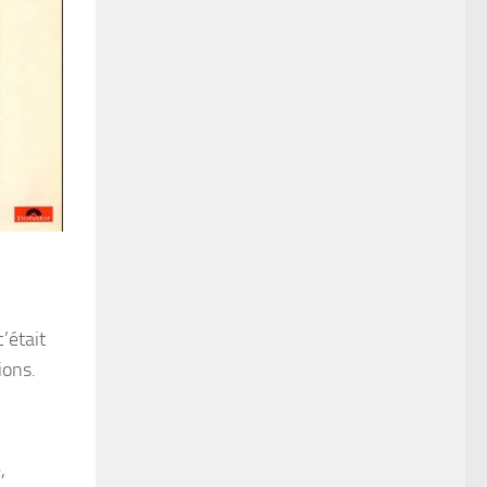
’était
ions.
,