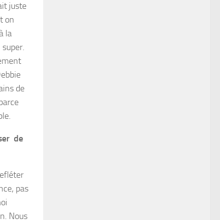
it juste
t on
à la
a super.
blement
 Debbie
ains de
parce
le.
user de
efléter
nce, pas
moi
n. Nous