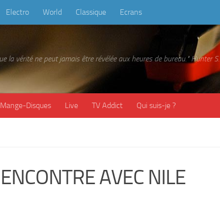
Electro
World
Classique
Ecrans
 que la vérité ne peut jamais être révélée aux heures de bureau." Hunter
Mange-Disques
Live
TV Addict
Qui suis-je ?
RENCONTRE AVEC NILE