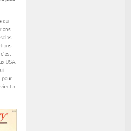
e qui
rions
 solos
étions
 c’est
aux USA,
ui
n pour
rvient a