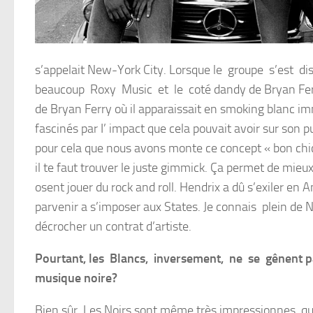
s’appelait New-York City. Lorsque le groupe s’est d
beaucoup Roxy Music et le coté dandy de Bryan Ferry 
de Bryan Ferry où il apparaissait en smoking blanc 
fascinés par I’ impact que cela pouvait avoir sur son p
pour cela que nous avons monte ce concept « bon chic
il te faut trouver le juste gimmick. Ça permet de mieu
osent jouer du rock and roll. Hendrix a dû s’exiler e
parvenir a s’imposer aux States. Je connais plein de No
décrocher un contrat d’artiste.
Pourtant, les Blancs, inversement, ne se gênent pa
musique noire?
Bien sûr. Les Noirs sont même très impressionnes q