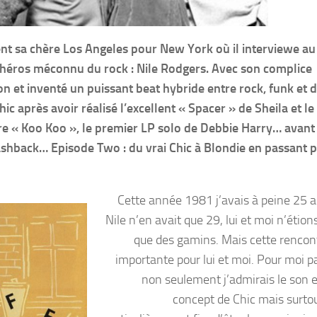
t sa chère Los Angeles pour New York où il interviewe a
e héros méconnu du rock : Nile Rodgers. Avec son complice
on et inventé un puissant beat hybride entre rock, funk et 
c après avoir réalisé l’excellent « Spacer » de Sheila et le
ire « Koo Koo », le premier LP solo de Debbie Harry… avant
ashback… Episode Two : du vrai Chic à Blondie en passant 
Cette année 1981 j’avais à peine 25 
Nile n’en avait que 29, lui et moi n’étio
que des gamins. Mais cette rencont
importante pour lui et moi. Pour moi p
non seulement j’admirais le son et
concept de Chic mais surtout