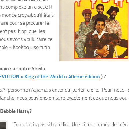
s complexe un disque R
 monde croyait qu’il était
aire pour se procurer le
iment pas trop que les
nous avons voulu faire ce
olo « KooKoo » sorti fin
main sur notre Sheila
VOTION « King of the World » 40eme édition
) ?
USA, personne n’a jamais entendu parler d’elle. Pour nous, c
lanche, nous pouvions en taire exactement ce que nous voul
r Debbie Harry?
Tu ne crois pas si bien dire. Un soir de l’année dernière