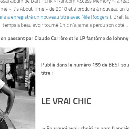
colossal album de Daft Punk « Random Access Memory », à réac
é « It’s About Time » de 2018 et à produire à nouveau un ti
ila a enregistré un nouveau titre avec Nile Rodgers
). Bref, l
temps a beau avoir tourné Chic n’a jamais perdu son coté… 
e en passant par Claude Carrère et le LP fantôme de
Johnny
Publié dans le numéro 159 de BEST sou
titre :
LE VRAI CHIC
» Pourquoi avoir choisi ce nom françai