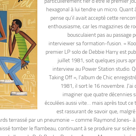
particulièrement fier d’être le premier jo
hexagonal à lui tendre un micro. Quant à
pense qu’il avait accepté cette rencon
enthousiasme, car les magazines de ro
bousculaient pas au passage po
interviewer sa formation-fusion. « Koo
premier LP solo de Debbie Harry est publ
juillet 1981, soit quelques jours ap
interview au Power Station studio. Q
Taking Off », l’album de Chic enregistr
1981, il sort le 16 novembre. J’ai
imaginer que quatre décennies s
écoulées aussi vite… mais après tout ce t
est rassurant de savoir que, malgré 
wards terrassé par un pneumonie – comme Raymond Jones- à l
 laissé tomber le flambeau, continuant à se produire sur scè