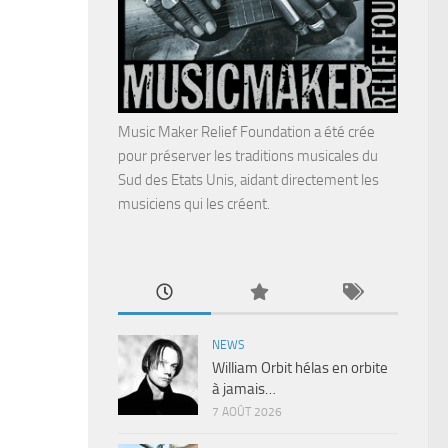
Music Maker Relief Foundation a été crée
pour préserver les traditions musicales du
Sud des Etats Unis, aidant directement les
musiciens qui les créent.
NEWS
William Orbit hélas en orbite
à jamais…
7 AOÛT 2026