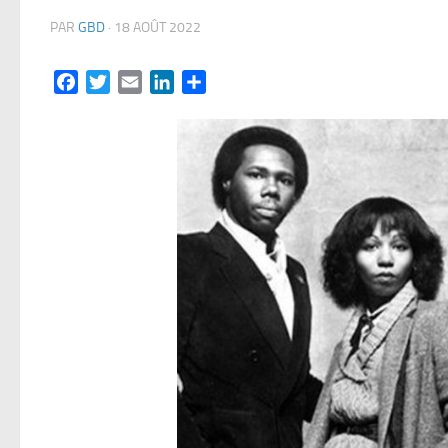
PAR
GBD
·
18 AOÛT 2022
Facebook
Twitter
Email
LinkedIn
Partager