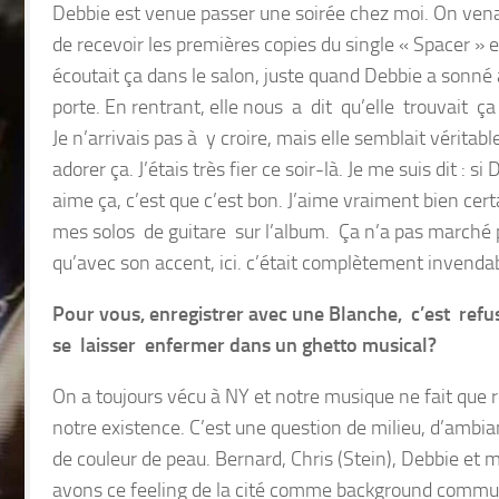
Debbie est venue passer une soirée chez moi. On vena
de recevoir les premières copies du single « Spacer » e
écoutait ça dans le salon, juste quand Debbie a sonné 
porte. En rentrant, elle nous a dit qu’elle trouvait ç
Je n’arrivais pas à y croire, mais elle semblait vérita
adorer ça. J’étais très fier ce soir-là. Je me suis dit : si
aime ça, c’est que c’est bon. J’aime vraiment bien cert
mes solos de guitare sur l’album. Ça n’a pas marché 
qu’avec son accent, ici. c’était complètement invendab
Pour vous, enregistrer avec une Blanche, c’est ref
se laisser enfermer dans un ghetto musical?
On a toujours vécu à NY et notre musique ne fait que r
notre existence. C’est une question de milieu, d’ambia
de couleur de peau. Bernard, Chris (Stein), Debbie et 
avons ce feeling de la cité comme background commu