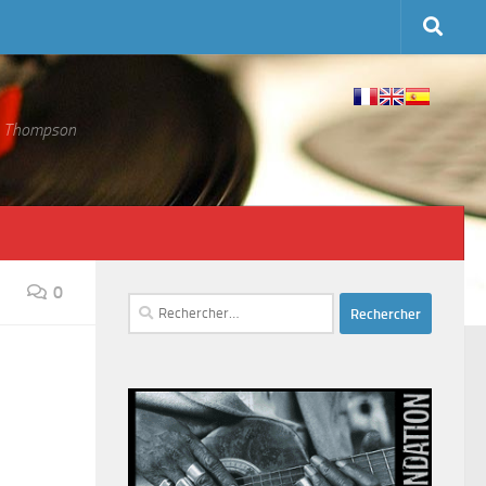
 S. Thompson
0
Rechercher :