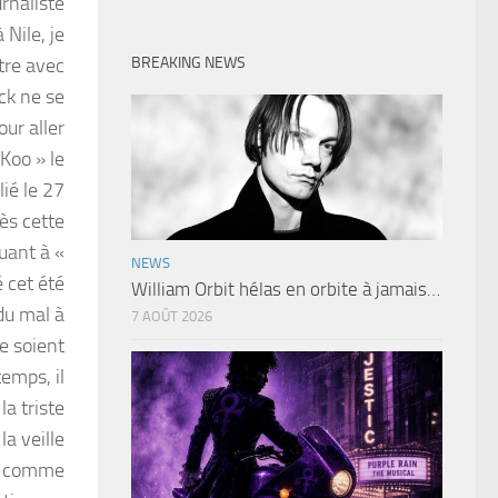
urnaliste
 Nile, je
BREAKING NEWS
tre avec
ck ne se
ur aller
Koo » le
ié le 27
rès cette
uant à «
NEWS
é cet été
William Orbit hélas en orbite à jamais…
 du mal à
7 AOÛT 2026
e soient
emps, il
la triste
a veille
ne comme