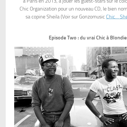
à Paris en 2013, à jouer les guest-stars sur le 
Chic Organization pour un nouveau CD, le bien nomm
sa copine Sheila (Voir sur Gonzomusic
Chic… She
Episode Two : du vrai Chic à Blondi