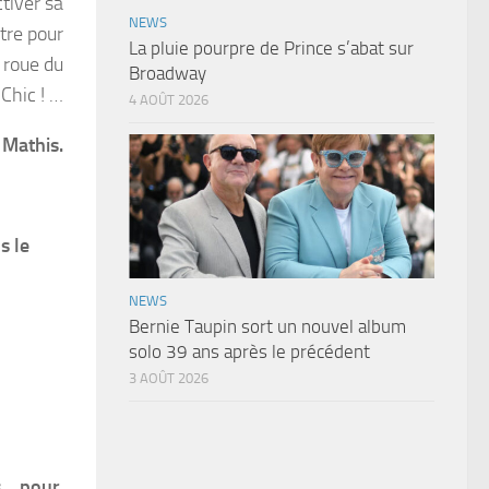
tiver sa
NEWS
tre pour
La pluie pourpre de Prince s’abat sur
a roue du
Broadway
Chic ! …
4 AOÛT 2026
 Mathis.
s le
NEWS
Bernie Taupin sort un nouvel album
solo 39 ans après le précédent
3 AOÛT 2026
s… pour