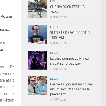
LIVE
CHANIA ROCK FESTIVAL
2026
u Power
6 AOÛT 2026
EDITO
disco…
SI TRISTE DE VOIR PARTIR
TRISTAM
 de
5 AOÛT 2026
par
NEWS
La pluie pourpre de Prince
s’abat sur Broadway
ans…. Et
4 AOÛT 2026
ns encore
NEWS
re était
Bernie Taupin sort un nouvel
arce que
album solo 39 ans après le
 tout le
précédent
 j’étais
3 AOÛT 2026