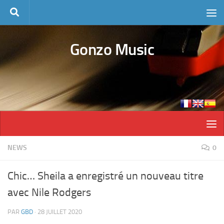
Skip to content
Gonzo Music
NEWS
0
Chic… Sheila a enregistré un nouveau titre
avec Nile Rodgers
PAR
GBD
·
28 JUILLET 2020