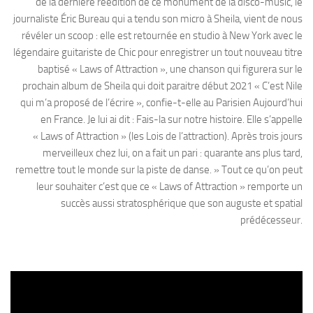
de la dernière réédition de ce monument de la disco-music, le
journaliste Éric Bureau qui a tendu son micro à Sheila, vient de nous
révéler un scoop : elle est retournée en studio à New York avec le
légendaire guitariste de Chic pour enregistrer un tout nouveau titre
baptisé « Laws of Attraction », une chanson qui figurera sur le
prochain album de Sheila qui doit paraitre début 2021 « C’est Nile
qui m’a proposé de l’écrire », confie-t-elle au Parisien Aujourd’hui
en France. Je lui ai dit : Fais-la sur notre histoire. Elle s’appelle
« Laws of Attraction » (les Lois de l’attraction). Après trois jours
merveilleux chez lui, on a fait un pari : quarante ans plus tard,
remettre tout le monde sur la piste de danse. » Tout ce qu’on peut
leur souhaiter c’est que ce « Laws of Attraction » remporte un
succès aussi stratosphérique que son auguste et spatial
prédécesseur.