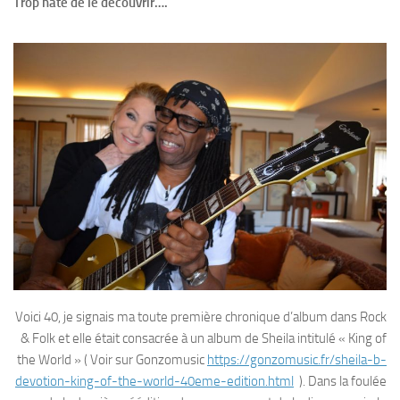
Trop hâte de le découvrir….
Voici 40, je signais ma toute première chronique d’album dans Rock
& Folk et elle était consacrée à un album de Sheila intitulé « King of
the World » ( Voir sur Gonzomusic
https://gonzomusic.fr/sheila-b-
devotion-king-of-the-world-40eme-edition.html
). Dans la foulée