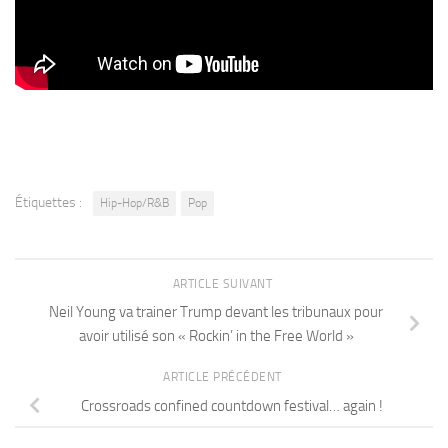
Étiquettes :
Hip-Hop/R&B
Pop
ARTICLE SUIVANT
Neil Young va trainer Trump devant les tribunaux pour
avoir utilisé son « Rockin’ in the Free World »
ARTICLE PRÉCÉDENT
Crossroads confined countdown festival… again !