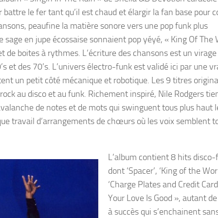
attre le fer tant qu’il est chaud et élargir la fan base pour 
hansons, peaufine la matière sonore vers une pop funk plus
te sage en jupe écossaise sonnaient pop yéyé, « King Of The 
et de boites à rythmes. L’écriture des chansons est un virage
s et des 70’s. L’univers électro-funk est validé ici par une vr
tent un petit côté mécanique et robotique. Les 9 titres origin
 rock au disco et au funk. Richement inspiré, Nile Rodgers tie
e avalanche de notes et de mots qui swinguent tous plus haut 
que travail d’arrangements de chœurs où les voix semblent to
L’album contient 8 hits disco-
dont ‘Spacer’, ‘King of the Worl
‘Charge Plates and Credit Card
Your Love Is Good », autant de
à succès qui s’enchainent san