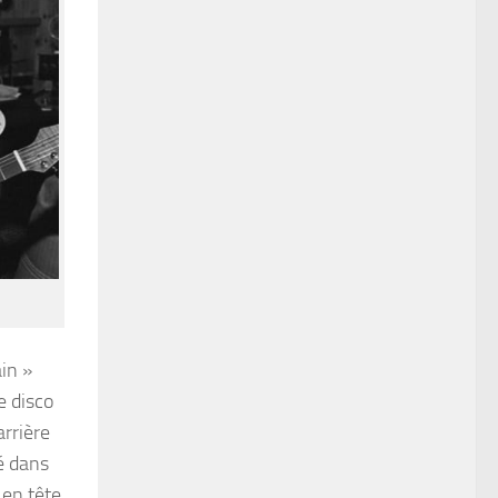
ain »
e disco
arrière
é dans
 en tête