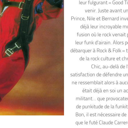
leur fulgurant « Good T
venir. Juste avant u
Prince, Nile et Bernard inv
déjà leur incroyable m
fusion où le rock venait
leur funk d’airain. Alors 
débarquer à Rock & Folk « 
de la rock culture et c
Chic, au-delà de 
satisfaction de défendre un
ne ressemblait alors à auc
était déjà en soi un a
militant… que provocateu
de punkitude de la funki
Bon, il est nécessaire de
que le futé Claude Carrer