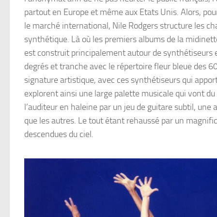
partout en Europe et même aux Etats Unis. Alors, pour b
le marché international, Nile Rodgers structure les c
synthétique. Là où les premiers albums de la midinet
est construit principalement autour de synthétiseurs 
degrés et tranche avec le répertoire fleur bleue des 60’
signature artistique, avec ces synthétiseurs qui appor
explorent ainsi une large palette musicale qui vont du
l’auditeur en haleine par un jeu de guitare subtil, un
que les autres. Le tout étant rehaussé par un magnifi
descendues du ciel.