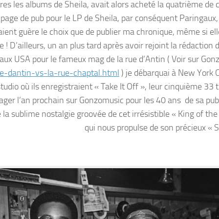
res les albums de Sheila, avait alors acheté la quatrième de 
 page de pub pour le LP de Sheila, par conséquent Paringaux, 
aient guère le choix que de publier ma chronique, même si ell
! D’ailleurs, un an plus tard après avoir rejoint la rédaction
aux USA pour le fameux mag de la rue d’Antin ( Voir sur Go
ue-dantin-vs-la-rue-chaptal.html
) je débarquai à New York C
udio où ils enregistraient « Take It Off », leur cinquième 33 
tager l’an prochain sur Gonzomusic pour les 40 ans de sa publ
la sublime nostalgie groovée de cet irrésistible « King of the
qui nous propulse de son précieux « S