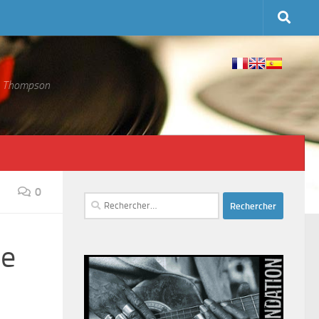
 S. Thompson
0
Rechercher :
me