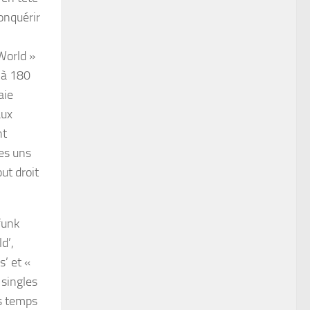
conquérir
World »
 à 180
aie
aux
nt
les uns
ut droit
funk
d’,
s’ et «
 singles
s temps