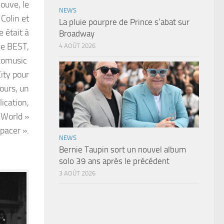
couve, le
NEWS
Colin et
La pluie pourpre de Prince s’abat sur
e était à
Broadway
 de BEST,
4 AOÛT 2026
nzomusic
ity pour
tours, un
ication,
 World »
pacer ».
NEWS
Bernie Taupin sort un nouvel album
solo 39 ans après le précédent
3 AOÛT 2026