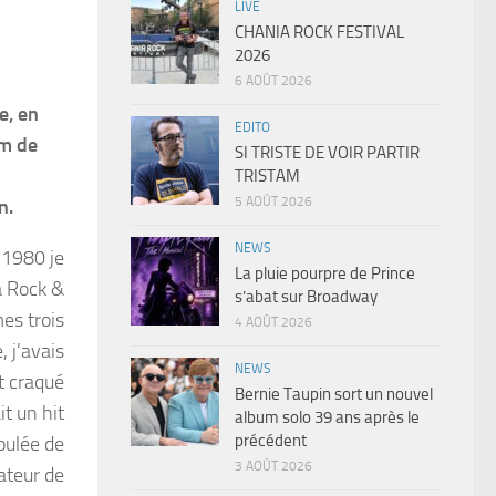
LIVE
CHANIA ROCK FESTIVAL
2026
6 AOÛT 2026
e, en
EDITO
um de
SI TRISTE DE VOIR PARTIR
TRISTAM
5 AOÛT 2026
n.
NEWS
n 1980 je
La pluie pourpre de Prince
à Rock &
s’abat sur Broadway
es trois
4 AOÛT 2026
, j’avais
NEWS
t craqué
Bernie Taupin sort un nouvel
it un hit
album solo 39 ans après le
précédent
oulée de
3 AOÛT 2026
ateur de