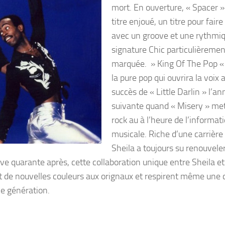
mort. En ouverture, « Spacer »
titre enjoué, un titre pour faire 
avec un groove et une rythmiq
signature Chic particulièremen
marquée. » King Of The Pop «
la pure pop qui ouvrira la voix 
succès de « Little Darlin » l’a
suivante quand « Misery » mets
rock au à l’heure de l’informat
musicale. Riche d’une carrière
Sheila a toujours su renouvele
ve quarante après, cette collaboration unique entre Sheila et
nt de nouvelles couleurs aux orignaux et respirent même une 
ne génération.