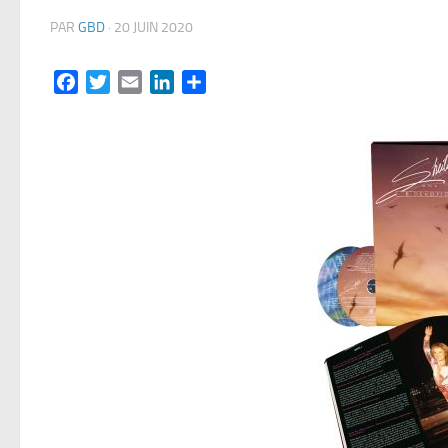
PAR
GBD
·
20 JUIN 2020
Facebook
Twitter
Email
LinkedIn
Partager