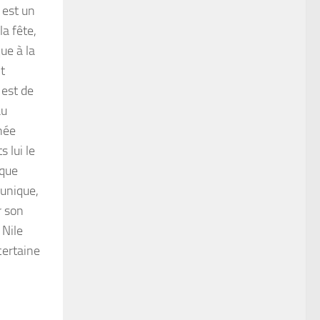
 est un
la fête,
ue à la
t
 est de
au
nnée
 lui le
ique
 unique,
r son
 Nile
certaine