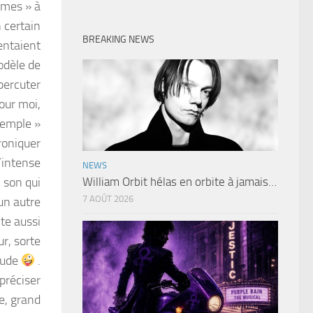
imes » à
n certain
BREAKING NEWS
entaient
odèle de
 percuter
pour moi,
temple »
hroniquer
l’intense
NEWS
 son qui
William Orbit hélas en orbite à jamais…
7 AOÛT 2026
un autre
cte aussi
r, sorte
tude
.
 préciser
e, grand