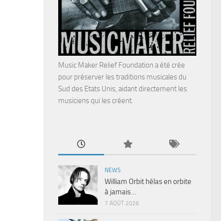
Music Maker Relief Foundation a été crée
pour préserver les traditions musicales du
Sud des Etats Unis, aidant directement les
musiciens qui les créent.
NEWS
William Orbit hélas en orbite
à jamais…
7 AOÛT 2026