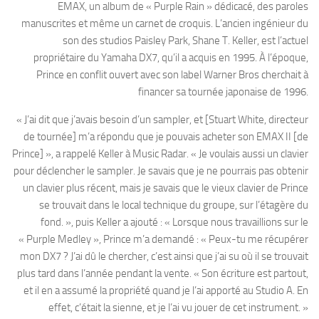
EMAX, un album de « Purple Rain » dédicacé, des paroles
manuscrites et même un carnet de croquis. L’ancien ingénieur du
son des studios Paisley Park, Shane T. Keller, est l’actuel
propriétaire du Yamaha DX7, qu’il a acquis en 1995. À l’époque,
Prince en conflit ouvert avec son label Warner Bros cherchait à
financer sa tournée japonaise de 1996.
« J’ai dit que j’avais besoin d’un sampler, et [Stuart White, directeur
de tournée] m’a répondu que je pouvais acheter son EMAX II [de
Prince] », a rappelé Keller à Music Radar. « Je voulais aussi un clavier
pour déclencher le sampler. Je savais que je ne pourrais pas obtenir
un clavier plus récent, mais je savais que le vieux clavier de Prince
se trouvait dans le local technique du groupe, sur l’étagère du
fond. », puis Keller a ajouté : « Lorsque nous travaillions sur le
« Purple Medley », Prince m’a demandé : « Peux-tu me récupérer
mon DX7 ? J’ai dû le chercher, c’est ainsi que j’ai su où il se trouvait
plus tard dans l’année pendant la vente. « Son écriture est partout,
et il en a assumé la propriété quand je l’ai apporté au Studio A. En
effet, c’était la sienne, et je l’ai vu jouer de cet instrument. »