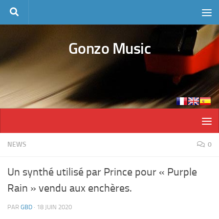
Skip to content
Gonzo Music
NEWS
0
Un synthé utilisé par Prince pour « Purple
Rain » vendu aux enchères.
PAR
GBD
·
18 JUIN 2020