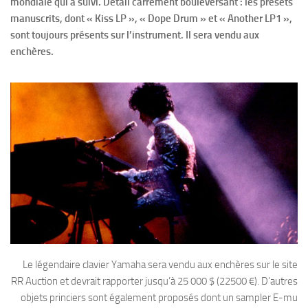
mondiale qui a suivi. Détail carrément bouleversant : les presets
manuscrits, dont « Kiss LP », « Dope Drum » et « Another LP1 »,
sont toujours présents sur l’instrument. Il sera vendu aux
enchères.
Le légendaire clavier Yamaha sera vendu aux enchères sur le site
RR Auction et devrait rapporter jusqu’à 25 000 $ (22500 €). D’autres
objets princiers sont également proposés dont un sampler E-mu