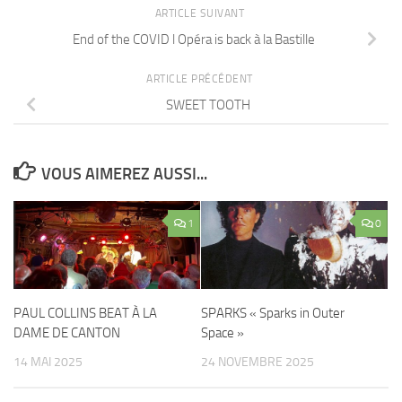
ARTICLE SUIVANT
End of the COVID l Opéra is back à la Bastille
ARTICLE PRÉCÉDENT
SWEET TOOTH
VOUS AIMEREZ AUSSI...
1
0
PAUL COLLINS BEAT À LA
SPARKS « Sparks in Outer
DAME DE CANTON
Space »
14 MAI 2025
24 NOVEMBRE 2025