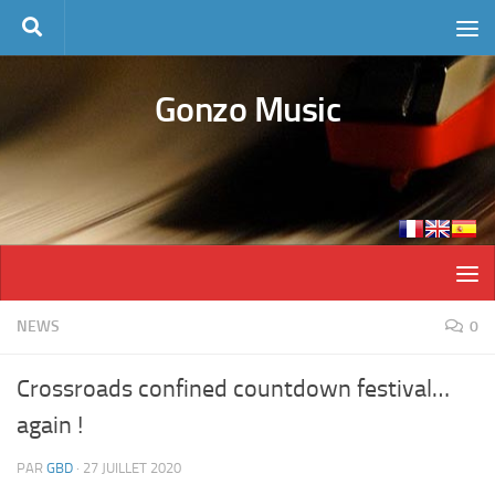
Skip to content
Gonzo Music
NEWS
0
Crossroads confined countdown festival…
again !
PAR
GBD
·
27 JUILLET 2020