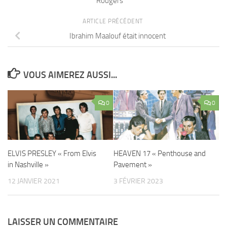
Rodgers
ARTICLE PRÉCÉDENT
Ibrahim Maalouf était innocent
VOUS AIMEREZ AUSSI...
0
0
ELVIS PRESLEY « From Elvis
HEAVEN 17 « Penthouse and
in Nashville »
Pavement »
12 JANVIER 2021
3 FÉVRIER 2023
LAISSER UN COMMENTAIRE