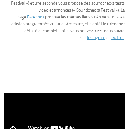
Festival ») et une seconde vous propose des soundchecks tests
vidéo et annonces (« Soundchecks Festival »). La
page
Facebook
propose les mêmes liens vidéo vers tous les
artistes programmés au fur et à mesure, et bientôt le calendrier
détaillé et complet. Enfin, vous pouvez aussi nous suivre
sur
Instagram
et
Twitter
.