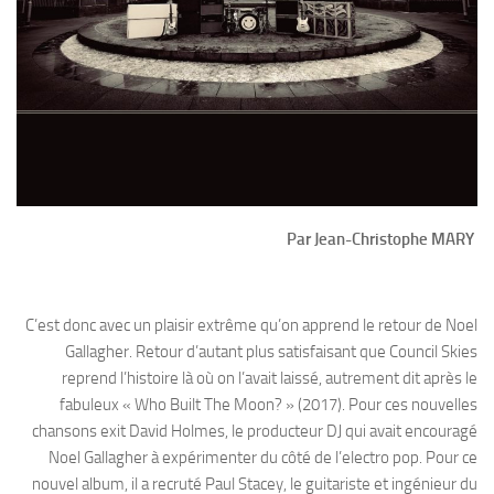
Par Jean-Christophe MARY
C’est donc avec un plaisir extrême qu’on apprend le retour de Noel
Gallagher. Retour d’autant plus satisfaisant que Council Skies
reprend l’histoire là où on l’avait laissé, autrement dit après le
fabuleux « Who Built The Moon? » (2017). Pour ces nouvelles
chansons exit David Holmes, le producteur DJ qui avait encouragé
Noel Gallagher à expérimenter du côté de l’electro pop. Pour ce
nouvel album, il a recruté Paul Stacey, le guitariste et ingénieur du