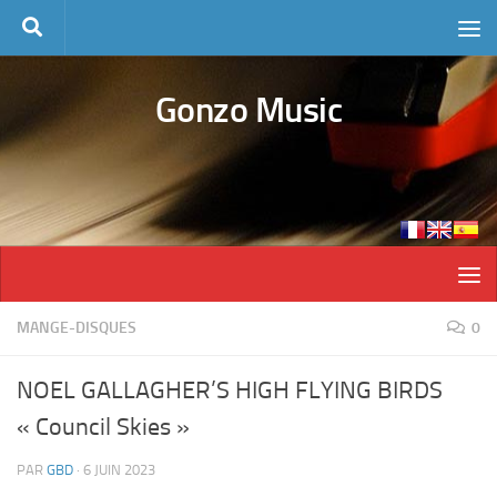
Skip to content
Gonzo Music
MANGE-DISQUES
0
NOEL GALLAGHER’S HIGH FLYING BIRDS
« Council Skies »
PAR
GBD
·
6 JUIN 2023