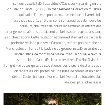
son qui travaillait déjà aux côtés d’Oasis sur « Standing on the
Shoulder of Giants » (2000). Un changement de direction musicale
qui patine l’univers pop du mancunien d’un joli vernis folk
psychédélique. Ces 13 chansons sont poudrées de nouvelles
couleurs, chauffées de nouvelles textures et offrent des
arrangements aériens qui laissent un bel espace respirations dans
les orchestrations. Cette mutation est immédiatement visible par la
pochette réalisée par Kevin Cummins, célèbre photographe de
Manchester, on l’on voit le backline du groupe installé au centre de
l’ancien stade de football de Maine Road. La nouvelle texture
sonore identifiable dès le premier titre « I’m Not Giving Up
Tonight » avec ces guitares acoustiques, ces chœurs diaphanes que
l’on repère au loin, portés par une nuée de cordes et un piano
délicat. Cette chanson dévoile un bel éventail de tonalités plus
douces, plus riches aussi.