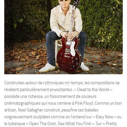
Construites autour de rythmiques mi-tempo, les compositions se
révèlent particulièrement envoûtantes. « Dead to the World »
possède une richesse, un foisonnement de couleurs
cinématographiques qui nous ramène à Pink Floyd. Comme un bon
artisan, Noel Gallagher construit, peaufine ces balades
soigneusement sculptées comme on l’entend sur « Easy Now » ou
le tubesque « Open The Door, See What You Find ». Sur « Pretty