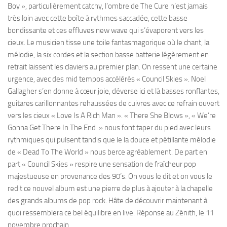
Boy », particulièrement catchy, l’ombre de The Cure n’est jamais
très loin avec cette boîte à rythmes saccadée, cette basse
bondissante et ces effluves new wave qui s’évaporent vers les
cieux. Le musicien tisse une toile fantasmagorique où le chant, la
mélodie, la six cordes et la section basse batterie légèrement en
retrait laissent les claviers au premier plan. On ressent une certaine
urgence, avec des mid tempos accélérés « Council Skies ». Noel
Gallagher s’en donne à cœur joie, déverse ici et là basses ronflantes,
guitares carillonnantes rehaussées de cuivres avec ce refrain ouvert
vers les cieux « Love Is A Rich Man ». « There She Blows », « We’re
Gonna Get There In The End » nous font taper du pied avec leurs
rythmiques qui pulsent tandis que le la douce et pétillante mélodie
de « Dead To The World » nous berce agréablement. De part en
part « Council Skies » respire une sensation de fraîcheur pop
majestueuse en provenance des 90’s. On vous le dit et on vous le
redit ce nouvel album est une pierre de plus à ajouter à la chapelle
des grands albums de pop rock. Hâte de découvrir maintenant à
quoi ressemblera ce bel équilibre en live. Réponse au Zénith, le 11
novembre prochain.