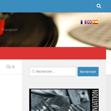
 S. Thompson
0
Rechercher :