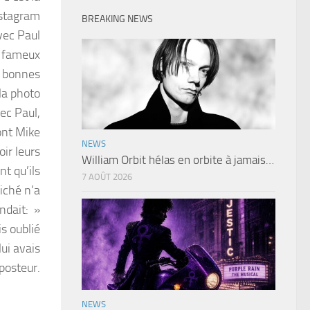
nstagram
BREAKING NEWS
avec Paul
s fameux
e bonnes
la photo
ec Paul,
ont Mike
NEWS
oir leurs
William Orbit hélas en orbite à jamais…
nt qu’ils
7 AOÛT 2026
iché n’a
ndait: »
is oublié
lui avais
posteur.
NEWS