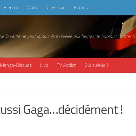
Electro
World
Classique
Ecrans
 que la vérité ne peut jamais être révélée aux heures de bureau." Hunter
Mange-Disques
Live
TV Addict
Qui suis-je ?
 aussi Gaga…décidément !