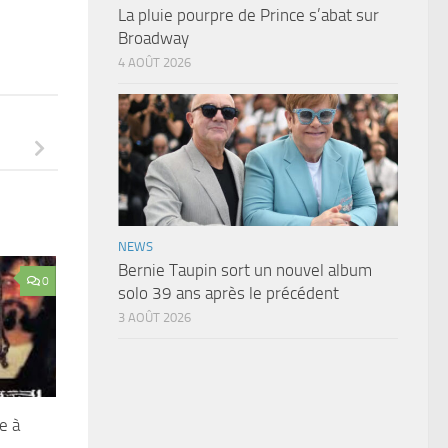
La pluie pourpre de Prince s’abat sur
Broadway
4 AOÛT 2026
NEWS
Bernie Taupin sort un nouvel album
0
solo 39 ans après le précédent
3 AOÛT 2026
e à