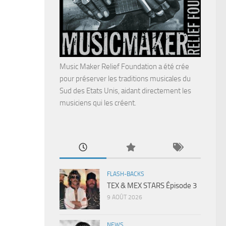
Music Maker Relief Foundation a été crée
pour préserver les traditions musicales du
Sud des Etats Unis, aidant directement les
musiciens qui les créent.
FLASH-BACKS
TEX & MEX STARS Épisode 3
9 AOÛT 2026
NEWS