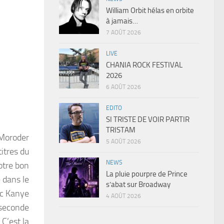
William Orbit hélas en orbite
à jamais…
7 AOÛT 2026
LIVE
CHANIA ROCK FESTIVAL
2026
6 AOÛT 2026
EDITO
SI TRISTE DE VOIR PARTIR
TRISTAM
 Moroder
5 AOÛT 2026
titres du
NEWS
otre bon
La pluie pourpre de Prince
 dans le
s’abat sur Broadway
ec Kanye
4 AOÛT 2026
 seconde
 C’est la