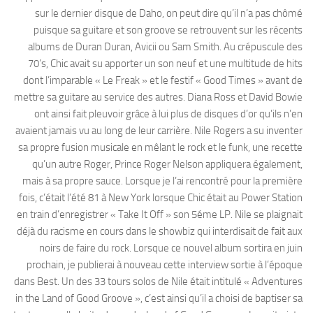
sur le dernier disque de Daho, on peut dire qu’il n’a pas chômé
puisque sa guitare et son groove se retrouvent sur les récents
albums de Duran Duran, Avicii ou Sam Smith. Au crépuscule des
70’s, Chic avait su apporter un son neuf et une multitude de hits
dont l’imparable « Le Freak » et le festif « Good Times » avant de
mettre sa guitare au service des autres. Diana Ross et David Bowie
ont ainsi fait pleuvoir grâce à lui plus de disques d’or qu’ils n’en
avaient jamais vu au long de leur carrière. Nile Rogers a su inventer
sa propre fusion musicale en mêlant le rock et le funk, une recette
qu’un autre Roger, Prince Roger Nelson appliquera également,
mais à sa propre sauce. Lorsque je l’ai rencontré pour la première
fois, c’était l’été 81 à New York lorsque Chic était au Power Station
en train d’enregistrer « Take It Off » son 5éme LP. Nile se plaignait
déjà du racisme en cours dans le showbiz qui interdisait de fait aux
noirs de faire du rock. Lorsque ce nouvel album sortira en juin
prochain, je publierai à nouveau cette interview sortie à l’époque
dans Best. Un des 33 tours solos de Nile était intitulé « Adventures
in the Land of Good Groove », c’est ainsi qu’il a choisi de baptiser sa