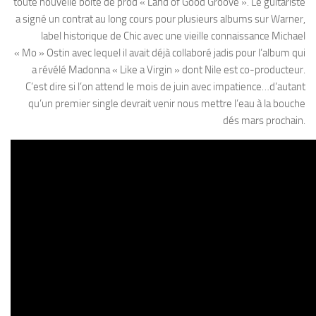
toute nouvelle boite de prod « Land of Good Groove ». Le guitariste
a signé un contrat au long cours pour plusieurs albums sur Warner,
label historique de Chic avec une vieille connaissance Michael
« Mo » Ostin avec lequel il avait déjà collaboré jadis pour l’album qui
a révélé Madonna « Like a Virgin » dont Nile est co-producteur.
C’est dire si l’on attend le mois de juin avec impatience…d’autant
qu’un premier single devrait venir nous mettre l’eau à la bouche
dés mars prochain.