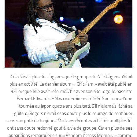
Cela faisait plus de vingt ans que le groupe de Nile Rogers n’était
plus en activité. Le dernier album, « Chic-ism » avait été publié en
92, lorsque Nile avait reformé Chic avec son alter ego, le bassiste
Bernard Edwards. Hélas ce dernier est décédé au cours d’une
tournée au Japon quatre ans plus tard. S’il n’a jamais lâché sa
guitare, Rogers n’avait sans doute plus le courage de continuer
sans son pote de toujours. Mais ses récentes activités multiples lui
ont sans doute redonné gout à la vie de groupe. Car en plus de ses
apparitions remarquées sur « Random Access Memory » comme