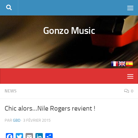
Skip to content
Gonzo Music
NEWS
0
Chic alors…Nile Rogers revient !
PAR
GBD
·
3 FÉVRIER 2015
Facebook
Twitter
Email
LinkedIn
Partager