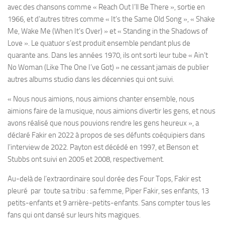
avec des chansons comme « Reach Out I’ll Be There », sortie en
1966, et d’autres titres comme « It’s the Same Old Song », « Shake
Me, Wake Me (When It’s Over) » et « Standing in the Shadows of
Love ». Le quatuor s’est produit ensemble pendant plus de
quarante ans. Dans les années 1970, ils ont sorti leur tube « Ain’t
No Woman (Like The One I’ve Got) » ne cessant jamais de publier
autres albums studio dans les décennies qui ont suivi.
« Nous nous aimions, nous aimions chanter ensemble, nous
aimions faire de la musique, nous aimions divertir les gens, et nous
avons réalisé que nous pouvions rendre les gens heureux », a
déclaré Fakir en 2022 à propos de ses défunts coéquipiers dans
l’interview de 2022. Payton est décédé en 1997, et Benson et
Stubbs ont suivi en 2005 et 2008, respectivement.
Au-delà de l’extraordinaire soul dorée des Four Tops, Fakir est
pleuré par toute sa tribu : sa femme, Piper Fakir, ses enfants, 13
petits-enfants et 9 arrière-petits-enfants. Sans compter tous les
fans qui ont dansé sur leurs hits magiques.