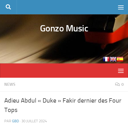
Skip to content
Gonzo Music
NEWS
0
Adieu Abdul « Duke » Fakir dernier des Four
Tops
PAR
GBD
·
30 JUILLET 2024