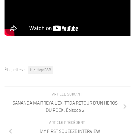
Étiquettes :
Hip-Hop/R&B
ARTICLE SUIVANT
SANANDA MAITREYA L’EX-TTDA RETOUR D’UN HEROS
DU ROCK : Épisode 2
ARTICLE PRÉCÉDENT
MY FIRST SQUEEZE INTERVIEW