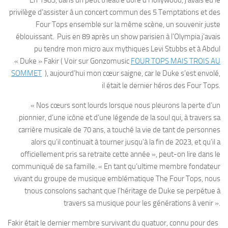
En 1983, dans un petit théâtre doré d’Hollywood, j’avais eu le
privilège d’assister à un concert commun des 5 Temptations et des
Four Tops ensemble sur la même scène, un souvenir juste
éblouissant. Puis en 89 après un show parisien à l’Olympia j’avais
pu tendre mon micro aux mythiques Levi Stubbs et à Abdul
« Duke » Fakir ( Voir sur Gonzomusic
FOUR TOPS MAIS TROIS AU
SOMMET
), aujourd’hui mon cœur saigne, car le Duke s’est envolé,
il était le dernier héros des Four Tops.
« Nos cœurs sont lourds lorsque nous pleurons la perte d’un
pionnier, d’une icône et d’une légende de la soul qui, à travers sa
carrière musicale de 70 ans, a touché la vie de tant de personnes
alors qu’il continuait à tourner jusqu’à la fin de 2023, et qu’il a
officiellement pris sa retraite cette année », peut-on lire dans le
communiqué de sa famille. « En tant qu’ultime membre fondateur
vivant du groupe de musique emblématique The Four Tops, nous
tnous consolons sachant que l’héritage de Duke se perpétue à
travers sa musique pour les générations à venir ».
Fakir était le dernier membre survivant du quatuor, connu pour des