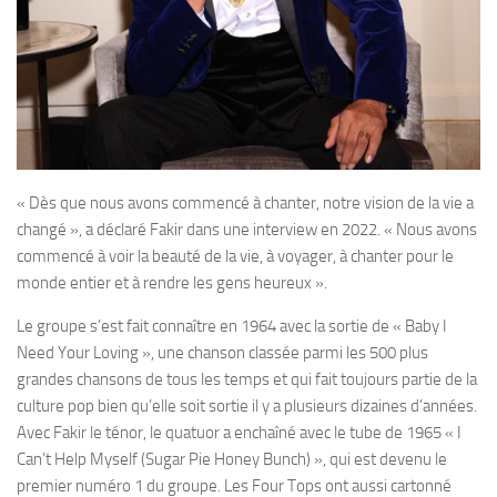
« Dès que nous avons commencé à chanter, notre vision de la vie a
changé », a déclaré Fakir dans une interview en 2022. « Nous avons
commencé à voir la beauté de la vie, à voyager, à chanter pour le
monde entier et à rendre les gens heureux ».
Le groupe s’est fait connaître en 1964 avec la sortie de « Baby I
Need Your Loving », une chanson classée parmi les 500 plus
grandes chansons de tous les temps et qui fait toujours partie de la
culture pop bien qu’elle soit sortie il y a plusieurs dizaines d’années.
Avec Fakir le ténor, le quatuor a enchaîné avec le tube de 1965 « I
Can’t Help Myself (Sugar Pie Honey Bunch) », qui est devenu le
premier numéro 1 du groupe. Les Four Tops ont aussi cartonné