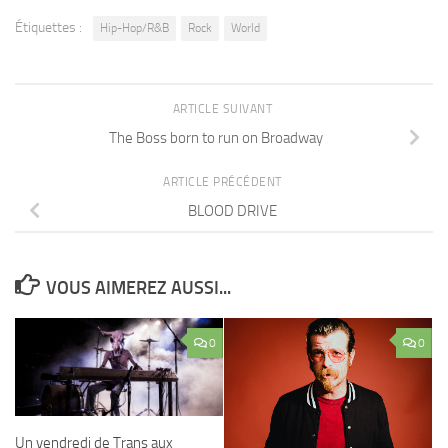
Étiquettes :
Hip-Hop/R&B
Rock
World
ARTICLE SUIVANT
The Boss born to run on Broadway
ARTICLE PRÉCÉDENT
BLOOD DRIVE
VOUS AIMEREZ AUSSI...
0
0
Un vendredi de Trans aux