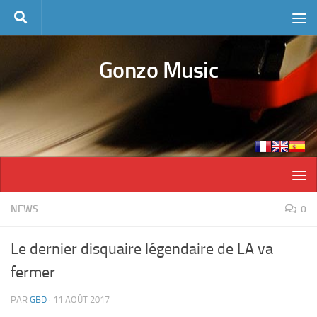
Skip to content
Gonzo Music
NEWS
0
Le dernier disquaire légendaire de LA va
fermer
PAR
GBD
·
11 AOÛT 2017