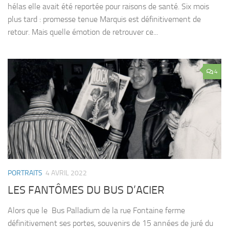
hélas elle avait été reportée pour raisons de santé. Six mois
plus tard : promesse tenue Marquis est définitivement de
retour. Mais quelle émotion de retrouver ce...
4
PORTRAITS
4 AVRIL 2022
LES FANTÔMES DU BUS D’ACIER
Alors que le Bus Palladium de la rue Fontaine ferme
définitivement ses portes, souvenirs de 15 années de juré du