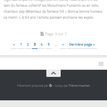
sein du fameux collectif les Musulmans Fumants ou en solo,
chanteur pop détenteur du fameux hit « Bonne bonne humeur
ce matin », à 63 ans l’artiste parisien enchaine les expos...
Page 3 sur 7
«
1
2
3
4
5
…
»
Dernière page »
Fièrement propulsé par
- Conçu par
Thème Hueman