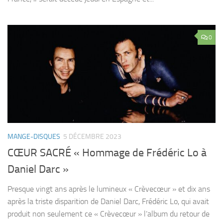
0
MANGE-DISQUES
5 DÉCEMBRE 2023
CŒUR SACRÉ « Hommage de Frédéric Lo à
Daniel Darc »
Presque vingt ans après le lumineux « Crèvecœur » et dix ans
après la triste disparition de Daniel Darc, Frédéric Lo, qui avait
produit non seulement ce « Crèvecœur » l’album du retour de