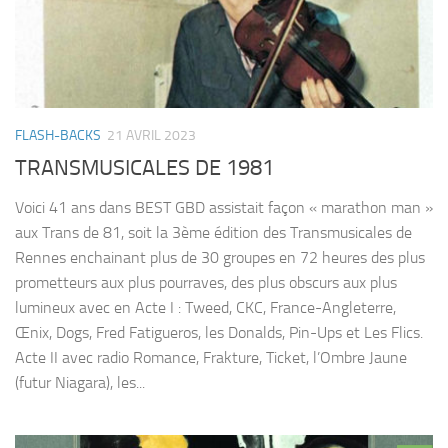
FLASH-BACKS
21 AVRIL 2023
TRANSMUSICALES DE 1981
Voici 41 ans dans BEST GBD assistait façon « marathon man »
aux Trans de 81, soit la 3ème édition des Transmusicales de
Rennes enchainant plus de 30 groupes en 72 heures des plus
prometteurs aux plus pourraves, des plus obscurs aux plus
lumineux avec en Acte I : Tweed, CKC, France-Angleterre,
Œnix, Dogs, Fred Fatigueros, les Donalds, Pin-Ups et Les Flics.
Acte II avec radio Romance, Frakture, Ticket, l’Ombre Jaune
(futur Niagara), les...