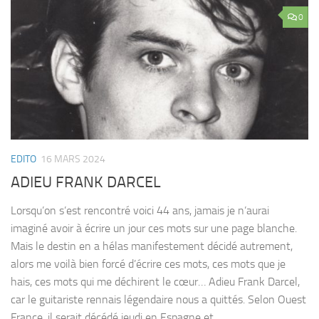
0
EDITO
16 MARS 2024
ADIEU FRANK DARCEL
Lorsqu’on s’est rencontré voici 44 ans, jamais je n’aurai
imaginé avoir à écrire un jour ces mots sur une page blanche.
Mais le destin en a hélas manifestement décidé autrement,
alors me voilà bien forcé d’écrire ces mots, ces mots que je
hais, ces mots qui me déchirent le cœur… Adieu Frank Darcel,
car le guitariste rennais légendaire nous a quittés. Selon Ouest
France, il serait décédé jeudi en Espagne et...