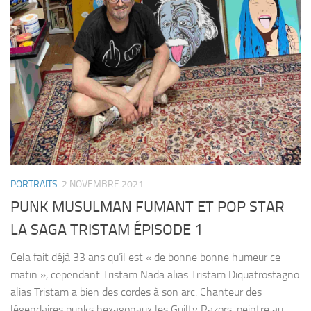
PORTRAITS
2 NOVEMBRE 2021
PUNK MUSULMAN FUMANT ET POP STAR
LA SAGA TRISTAM ÉPISODE 1
Cela fait déjà 33 ans qu’il est « de bonne bonne humeur ce
matin », cependant Tristam Nada alias Tristam Diquatrostagno
alias Tristam a bien des cordes à son arc. Chanteur des
légendaires punks hexagonaux les Guilty Razors, peintre au