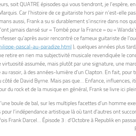
eurs, soit QUATRE épisodes qui vous tiendront, je l’espère, en
arquis. Car l’histoire de ce guitariste hors pair n’est-elle pas
omans aussi, Frank a su si durablement s’inscrire dans nos quo
n’ont jamais dansé sur « Tombé pour la France » ou « Wanda’
nfesser qu’après avoir rencontré ce fameux guitariste de l’ou
hilippe-pascal-au-paradize.html
), quelques années plus tard,
 ne retire en rien ma subjectivité musicale revendiquée le con
e virtuosité assumée, mais plutôt par une signature, une mar
sé au rasoir, à des années-lumière d’un Clapton. En fait, pour 
 côté de David Byrne. Mais pas que… Enfance, influences, iti
ur du rock et de la musique en général, Frank se livre ici ple
 d’une boule de bal, sur les multiples facettes d’un homme exe
rs pour l’indépendance artistique là où tant d’autres ont succ
ne fois Frank Darcel… Épisode 3 : d’Octobre à Republik en passa