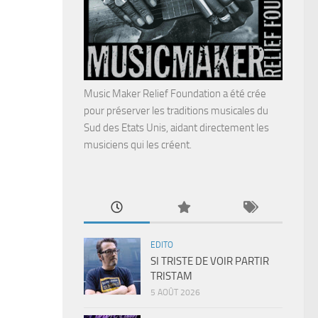
Music Maker Relief Foundation a été crée
pour préserver les traditions musicales du
Sud des Etats Unis, aidant directement les
musiciens qui les créent.
EDITO
SI TRISTE DE VOIR PARTIR
TRISTAM
5 AOÛT 2026