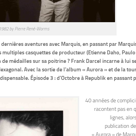
1982 by Pierre René-Worms
s dernières aventures avec Marquis, en passant par Marqui
es multiples casquettes de producteur (Etienne Daho, Paul
de médailles sur sa poitrine ? Frank Darcel incarne à lui s
Hexagonal. Avec la sortie de l’album « Aurora » et de la tou
ndispensable. Épisode 3 : d’Octobre à Republik en passant p
40 années de complici
racontent pas en 
lignes, alor
publication de
« Aurora » de Marqui