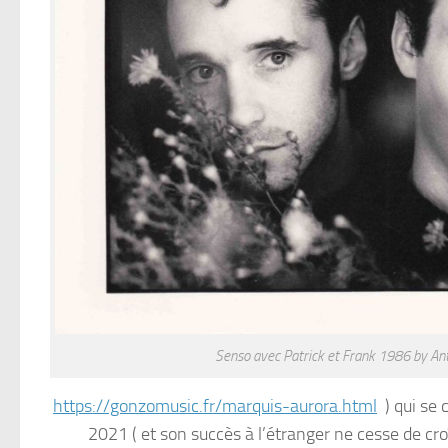
Senso avec Patrick et Frank 1986 by An
https://gonzomusic.fr/marquis-aurora.html
) qui se 
2021 ( et son succès à l’étranger ne cesse de croî