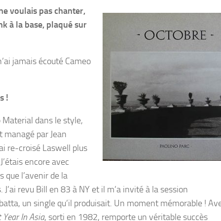
u ne voulais pas chanter,
unk à la base, plaqué sur
e n’ai jamais écouté Cameo
s !
 Material dans le style,
ait managé par Jean
ai re-croisé Laswell plus
J’étais encore avec
s que l’avenir de la
 J’ai revu Bill en 83 à NY et il m’a invité à la session
atta, un single qu’il produisait. Un moment mémorable ! Av
 Year In Asia
, sorti en 1982, remporte un véritable succès