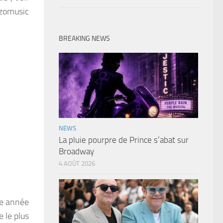
zomusic
BREAKING NEWS
NEWS
La pluie pourpre de Prince s’abat sur
Broadway
4 AOÛT 2026
ge année
e le plus