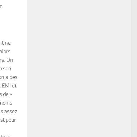
on
ant ne
alors
ns. On
p son
on a des
z EMI et
s de «
moins
as assez
est pour
 faut