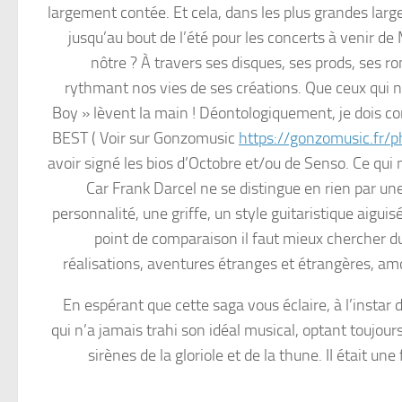
largement contée. Et cela, dans les plus grandes larg
jusqu’au bout de l’été pour les concerts à venir de M
nôtre ? À travers ses disques, ses prods, ses r
rythmant nos vies de ses créations. Que ceux qui 
Boy » lèvent la main ! Déontologiquement, je dois co
BEST ( Voir sur Gonzomusic
https://gonzomusic.fr/p
avoir signé les bios d’Octobre et/ou de Senso. Ce qui
Car Frank Darcel ne se distingue en rien par un
personnalité, une griffe, un style guitaristique aigui
point de comparaison il faut mieux chercher du
réalisations, aventures étranges et étrangères, amo
En espérant que cette saga vous éclaire, à l’instar
qui n’a jamais trahi son idéal musical, optant toujou
sirènes de la gloriole et de la thune. II était u