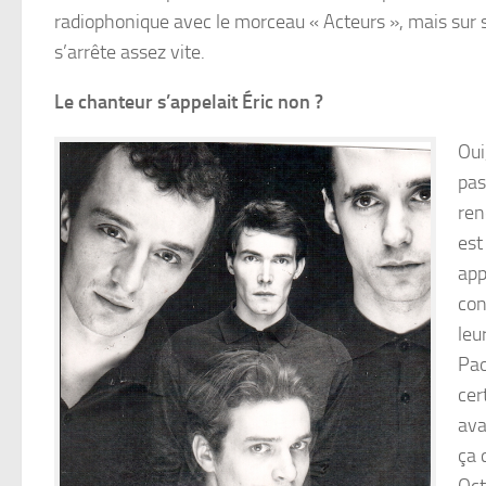
radiophonique avec le morceau « Acteurs », mais sur
s’arrête assez vite.
Le chanteur s’appelait Éric non ?
Oui
pas
ren
est
app
con
leu
Pao
cer
ava
ça 
Oct