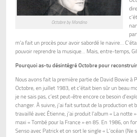
dir
c’é
Octobre by Mondino
nan
par
m’a fait un procès pour avoir sabordé le navire… C’ét
pouvoir reprendre la musique… Mais, entre-temps, Gilles
Pourquoi as-tu désintégré Octobre pour reconstruir
Nous avons fait la première partie de David Bowie à P
Octobre, en juillet 1983, et c’était bien sûr un beau 
je ne sais pas, c’est peut-être encore ce besoin d’expl
changer. À suivre, j’ai fait surtout de la production et
travaillé avec Étienne, j’ai produit l’album « La notte »
maxi « Tombé pour la France » en 85. En 1986, on fo
Senso avec Patrick et on sort le single « L’océan (Ne s