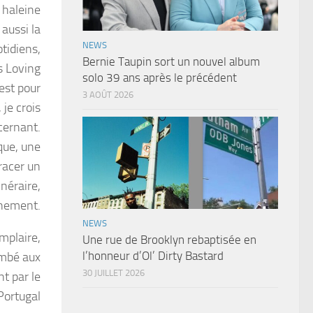
 haleine
 aussi la
NEWS
tidiens,
Bernie Taupin sort un nouvel album
s Loving
solo 39 ans après le précédent
est pour
3 AOÛT 2026
 je crois
cernant.
que, une
tracer un
néraire,
inement.
NEWS
mplaire,
Une rue de Brooklyn rebaptisée en
l’honneur d’Ol’ Dirty Bastard
ombé aux
30 JUILLET 2026
nt par le
Portugal