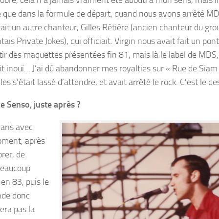
e que dans la formule de départ, quand nous avons arrêté MD
tait un autre chanteur, Gilles Rétière (ancien chanteur du gr
tais Private Jokes), qui officiait. Virgin nous avait fait un pont
tir des maquettes présentées fin 81, mais là le label de MDS
ait inouï… J’ai dû abandonner mes royalties sur « Rue de Siam
 s’était lassé d’attendre, et avait arrêté le rock. C’est le d
e Senso, juste après ?
aris avec
moment, après
orer, de
 beaucoup
 en 83, puis le
nde donc
era pas la