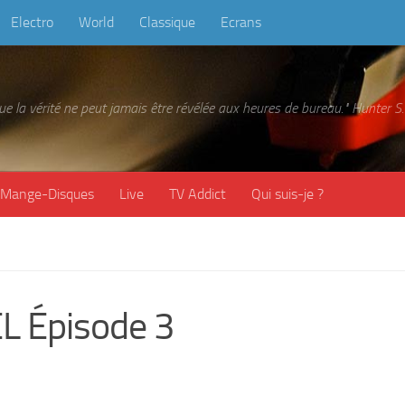
Electro
World
Classique
Ecrans
 que la vérité ne peut jamais être révélée aux heures de bureau." Hunter
Mange-Disques
Live
TV Addict
Qui suis-je ?
 Épisode 3