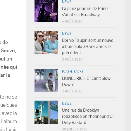
NEWS
La pluie pourpre de Prince
s’abat sur Broadway
4 AOÛT 2026
NEWS
Bernie Taupin sort un nouvel
s de
album solo 39 ans après le
o Gonzo,
précédent
eul un
3 AOÛT 2026
rnée qui
FLASH-BACKS
ar le
LIONEL RICHIE “Can’t Slow
Down”
2 AOÛT 2026
té ne se
NEWS
quelques
Une rue de Brooklyn
s avec la
rebaptisée en l’honneur d’Ol’
 l’album
Dirty Bastard
s ( Voir
30 JUILLET 2026