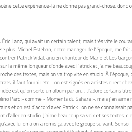
 scène cette expérience-là ne donne pas grand-chose, donc 
, Éric Lanz, qui avait un certain talent, mais très vite le cour
se plus. Michel Esteban, notre manager de l’époque, me fait 
contrer Patrick Vidal, ancien chanteur de Marie et Les Garço
 sur la même longueur d’onde avec Patrick et j’aime beaucou
roche des textes, mais on va trop vite en studio. À l’époque, 
trats, il faut fournir etc… on est signés en artistes direct che
r idée est qu’on sorte un album par an… J’adore certains titre
lino Parc » comme « Moments du Sahara », mais j’en aime 
tains et on est d’accord avec Patrick : on ne se connaissait p
nt d’aller en studio. J’aime beaucoup sa voix et ses textes, c’
qu’avec lui on a on a remis ça avec le groupe suivant, Senso.
obre, cela n’a jamais vraiment été abouti à mon sens, mais il