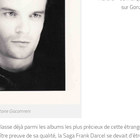
sur Gon
toine Giacomneni
classe déjà parmi les albums les plus précieux de cette étran
tre preuve de sa qualité, la Saga Frank Darcel se devait d’êtr