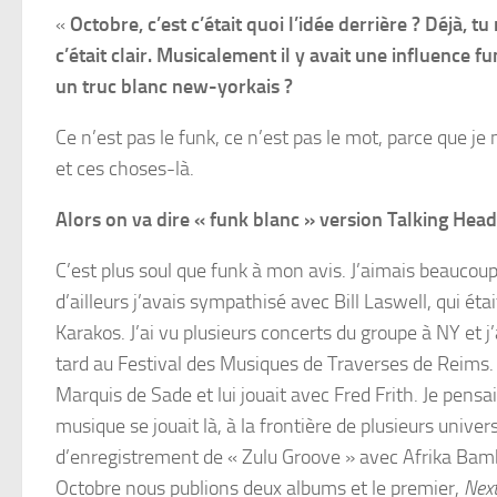
«
Octobre, c’est c’était quoi l’idée derrière ? Déjà, t
c’était clair. Musicalement il y avait une influence f
un truc blanc new-yorkais ?
Ce n’est pas le funk, ce n’est pas le mot, parce que j
et ces choses-là.
Alors on va dire « funk blanc » version Talking Head
C’est plus soul que funk à mon avis. J’aimais beaucoup
d’ailleurs j’avais sympathisé avec Bill Laswell, qui ét
Karakos. J’ai vu plusieurs concerts du groupe à NY et j’
tard au Festival des Musiques de Traverses de Reims. 
Marquis de Sade et lui jouait avec Fred Frith. Je pensai
musique se jouait là, à la frontière de plusieurs univers.
d’enregistrement de « Zulu Groove » avec Afrika Bamb
Octobre nous publions deux albums et le premier,
Next