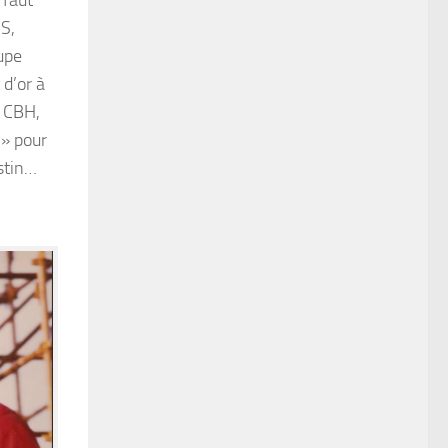
S,
oupe
 d’or à
, CBH,
 » pour
estin…