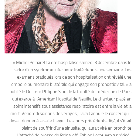
« Michel Polnareff a été hospitalisé samedi 3 décembre dans le
cadre d’un syndrome infectieux traité depuis une semaine. Les
examens pratiqués lors de son hospitalisation ont révélé une
embolie pulmonaire bilatérale qui engage son pronostic vital. » a
publié le Docteur Philippe Siou de la faculté de médecine de Paris
qui exerce à l’American Hospital de Neuilly. Le chanteur placé en
soins intensifs sous assistance respiratoire est entre la vie et la
mort. Vendredi soir pris de vertiges, il avait annulé le concert qu’il
devait donner à la salle Pleyel. Les jours précédents déjà, il s’était
plaint de souffrir d’une sinusite, qui aurait viré en bronchite
L’attaché de presse de Polnareff, Fabien Lecœuvre a précisé :