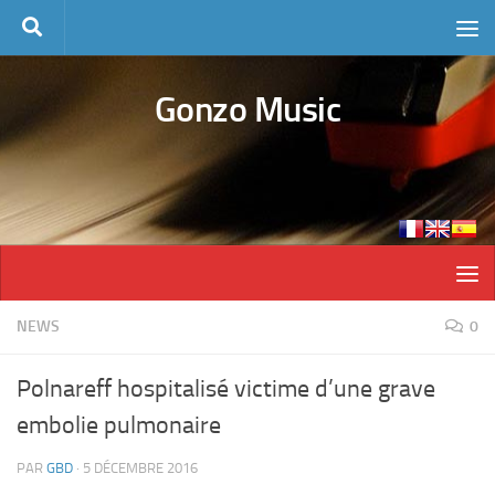
Skip to content
Gonzo Music
NEWS
0
Polnareff hospitalisé victime d’une grave
embolie pulmonaire
PAR
GBD
·
5 DÉCEMBRE 2016