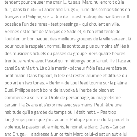
tendent pour creuser ma chair !… tu sais, Marc, nul endroit où le
fuir, dans la nuit». « Cancer and Drugs », l’une des compositions en
français de Philippe, sur « Rue de… » est matraquée par Ronnie. Il
possède l’un des rares «test pressings » qui circulent en ville.
Rennes est le fief de Marquis de Sade et, si l’on était tenté de
l’oublier, un bon paquet des meilleurs groupes de la ville seraient là
pour nous le rappeler: normal, ils sont tous plus ou moins affiliés à
des musiciens actuels ou passés du groupe. Vers quatre heures
trente, je rentre avec Pascal qui m‘héberge pour la nuit. Il vit face au
canal Saint Martin. Là où le martin-pécheur frôle l’eau verdâtre au
petit matin. Dans l’appart, la télé est restée allumée et diffuse du
pop art en two tones. « Berlin » de Lou Reed tourne sur la platine
Dual. Philippe sert à boire de la vodka à l’herbe de bison et
commence à se livrera. Drôle de personnage, au magnétisme
certain. Il a 24 ans et s’exprime avec ses mains. Peut-être une
habitude qu’il a gardée du temps où il était instit. « Pas trop
longtemps parce que j’ai craqué ». Philippe porte en lui la paix et la
violence, la passion et le mépris, le noir et le blanc. Dans «Cancer
and Drugs», il s’adresse à un certain Marc, celui-ci est un autre Iui