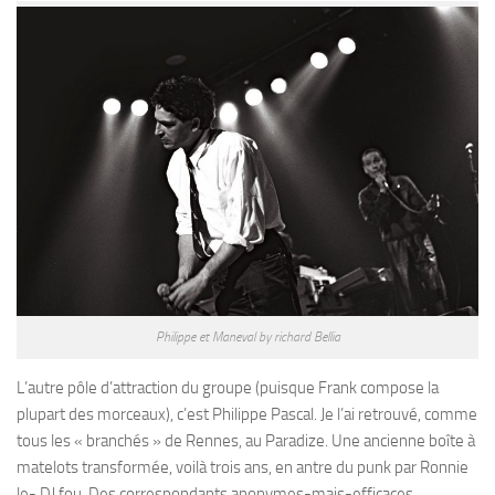
Philippe et Maneval by richard Bellia
L’autre pôle d’attraction du groupe (puisque Frank compose la
plupart des morceaux), c’est Philippe Pascal. Je l’ai retrouvé, comme
tous les « branchés » de Rennes, au Paradize. Une ancienne boîte à
matelots transformée, voilà trois ans, en antre du punk par Ronnie
le- DJ fou. Des correspondants anonymes-mais-efficaces