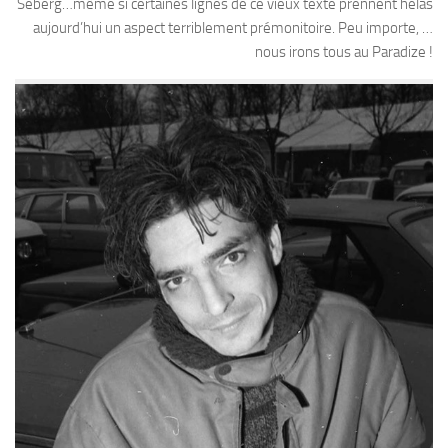
Seberg…même si certaines lignes de ce vieux texte prennent hélas
aujourd’hui un aspect terriblement prémonitoire. Peu importe, …
nous irons tous au Paradize !