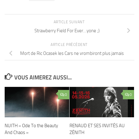
ARTICLE SUIVANT
Strawberry Field For Ever…yone ;)
ARTICLE PRÉCÉDENT
Mort de Ric Ocasek les Cars ne vrombiront plus jamais
VOUS AIMEREZ AUSSI...
0
0
NUITH « Ode To the Beauty
RENAUD ET SES INVITÉS AU
And Chaos »
ZÉNITH