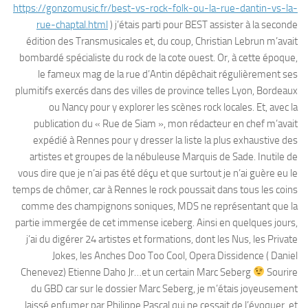
https://gonzomusic.fr/best-vs-rock-folk-ou-la-rue-dantin-vs-la-
rue-chaptal.html
) j’étais parti pour BEST assister à la seconde
édition des Transmusicales et, du coup, Christian Lebrun m’avait
bombardé spécialiste du rock de la cote ouest. Or, à cette époque,
le fameux mag de la rue d’Antin dépêchait régulièrement ses
plumitifs exercés dans des villes de province telles Lyon, Bordeaux
ou Nancy pour y explorer les scènes rock locales. Et, avec la
publication du « Rue de Siam », mon rédacteur en chef m’avait
expédié à Rennes pour y dresser la liste la plus exhaustive des
artistes et groupes de la nébuleuse Marquis de Sade. Inutile de
vous dire que je n’ai pas été déçu et que surtout je n’ai guère eu le
temps de chômer, car à Rennes le rock poussait dans tous les coins
comme des champignons soniques, MDS ne représentant que la
partie immergée de cet immense iceberg. Ainsi en quelques jours,
j’ai du digérer 24 artistes et formations, dont les Nus, les Private
Jokes, les Anches Doo Too Cool, Opera Dissidence ( Daniel
Chenevez) Etienne Daho Jr…et un certain Marc Seberg
Sourire
du GBD car sur le dossier Marc Seberg, je m’étais joyeusement
laissé enfumer par Philippe Pascal qui ne cessait de l’évoquer, et