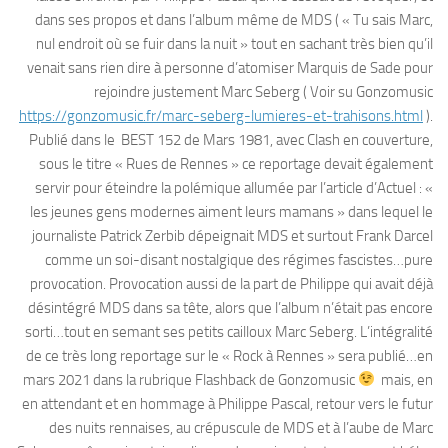
dans ses propos et dans l’album même de MDS ( « Tu sais Marc,
nul endroit où se fuir dans la nuit » tout en sachant très bien qu’il
venait sans rien dire à personne d’atomiser Marquis de Sade pour
rejoindre justement Marc Seberg ( Voir su Gonzomusic
https://gonzomusic.fr/marc-seberg-lumieres-et-trahisons.html
).
Publié dans le BEST 152 de Mars 1981, avec Clash en couverture,
sous le titre « Rues de Rennes » ce reportage devait également
servir pour éteindre la polémique allumée par l’article d’Actuel : «
les jeunes gens modernes aiment leurs mamans » dans lequel le
journaliste Patrick Zerbib dépeignait MDS et surtout Frank Darcel
comme un soi-disant nostalgique des régimes fascistes…pure
provocation. Provocation aussi de la part de Philippe qui avait déjà
désintégré MDS dans sa tête, alors que l’album n’était pas encore
sorti…tout en semant ses petits cailloux Marc Seberg. L’intégralité
de ce très long reportage sur le « Rock à Rennes » sera publié…en
mars 2021 dans la rubrique Flashback de Gonzomusic
mais, en
en attendant et en hommage à Philippe Pascal, retour vers le futur
des nuits rennaises, au crépuscule de MDS et à l’aube de Marc