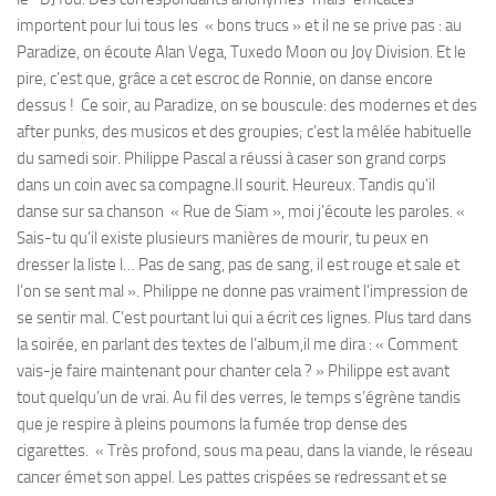
importent pour lui tous les « bons trucs » et il ne se prive pas : au
Paradize, on écoute Alan Vega, Tuxedo Moon ou Joy Division. Et le
pire, c’est que, grâce a cet escroc de Ronnie, on danse encore
dessus ! Ce soir, au Paradize, on se bouscule: des modernes et des
after punks, des musicos et des groupies; c’est la mêlée habituelle
du samedi soir. Philippe Pascal a réussi à caser son grand corps
dans un coin avec sa compagne.Il sourit. Heureux. Tandis qu’il
danse sur sa chanson « Rue de Siam », moi j’écoute les paroles. «
Sais-tu qu’il existe plusieurs manières de mourir, tu peux en
dresser la liste l… Pas de sang, pas de sang, il est rouge et sale et
l’on se sent mal ». Philippe ne donne pas vraiment l’impression de
se sentir mal. C’est pourtant lui qui a écrit ces lignes. Plus tard dans
la soirée, en parlant des textes de l’album,il me dira : « Comment
vais-je faire maintenant pour chanter cela ? » Philippe est avant
tout quelqu’un de vrai. Au fil des verres, le temps s’égrène tandis
que je respire à pleins poumons la fumée trop dense des
cigarettes. « Très profond, sous ma peau, dans la viande, le réseau
cancer émet son appel. Les pattes crispées se redressant et se