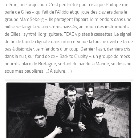
même, une projection. C’est peut-être pour cela que Philippe me
parle de Gilles « qui fait de l’Aïkido et qui joue des claviers dans le
groupe Marc Seberg ». Ils partagent l’appart. Je m’endors dans une
pièce rectangulaire aux stores baissés, au milieu des instruments
de Gilles : synthé Korg, guitare, TEAC 4 pistes à cassettes. Le signal
de fin de bande clignote dans mon cerveau : la touche éveil ne tarde
pas à disjoncter. Je m’endors d’un coup. Dernier flash, derniers cris
dans la nuit, sur fond de ce « Back to Cruelty »: un groupe de mecs
bourrés, place de Bretagne, sortant du bar de la Marine, se dessine
sous mes paupières….( À suivre…..)