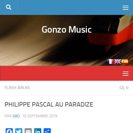
Skip to content
Gonzo Music
FLASH-BACKS
0
PHILIPPE PASCAL AU PARADIZE
PAR
GBD
·
16 SEPTEMBRE 2019
Facebook
Twitter
Email
LinkedIn
Partager