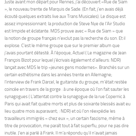
Juste avant mon départ pour Rennes, j’ai découvert «Rue de Siam
», le nouveau trente de Marquis de Sade. (En fait, j’en avais déjà
écouté quelques extraits live aux Trans Musicales). Le disque est
assez impressionnant: la production de Steve Nye de l’Air Studio
est limpide et éclatante. MDS prouve avec « Rue de Siam » que
la notion de groupe français n’exclut pas la recherche du son. Et il
explose. C’est le même groupe que sur le premier album que
j’avais pourtant détesté. À l’époque, Actuel ( Le magazine de Jean
François Bizot pour lequel j’écrivais également d’ailleurs: NDR)
lançait avec MDS le trip «jeunes gens modernes». Branchés sur un
certain esthétisme dans les années trente en Allemagne;
l’interview de Frank Darcel, le guitariste du groupe, m’était restée
coincée en travers de la gorge : à une époque où l’on fait sauter les
synagogues ( L’attentat contre la synagogue de la rue Copernic à
Paris qui avait fait quatre morts et plus de soixante blessés avait eu
lieu quatre mois auparavant; : NDR) et où l’on réexpédie les
travailleurs immigrés « chez eux », un certain fascisme, même à
titre de provocation, me paraît tout à fait superflu, pour ne pas dire
inutile. J’en ai parlé à Frank. Il m’a répondu qu’il n’avait jamais