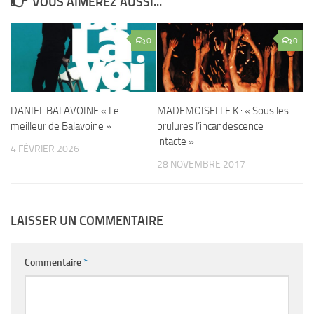
VOUS AIMEREZ AUSSI...
0
0
DANIEL BALAVOINE « Le
MADEMOISELLE K : « Sous les
meilleur de Balavoine »
brulures l’incandescence
intacte »
4 FÉVRIER 2026
28 NOVEMBRE 2017
LAISSER UN COMMENTAIRE
Commentaire
*