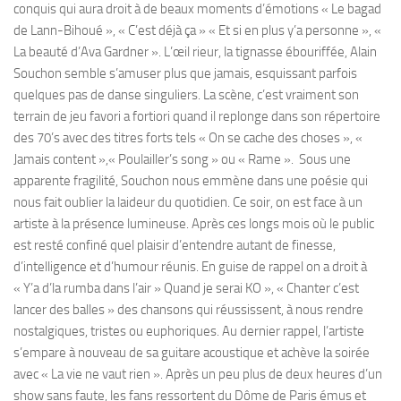
conquis qui aura droit à de beaux moments d’émotions « Le bagad
de Lann-Bihoué », « C’est déjà ça » « Et si en plus y’a personne », «
La beauté d’Ava Gardner ». L’œil rieur, la tignasse ébouriffée, Alain
Souchon semble s’amuser plus que jamais, esquissant parfois
quelques pas de danse singuliers. La scène, c’est vraiment son
terrain de jeu favori a fortiori quand il replonge dans son répertoire
des 70’s avec des titres forts tels « On se cache des choses », «
Jamais content »,« Poulailler’s song » ou « Rame ». Sous une
apparente fragilité, Souchon nous emmène dans une poésie qui
nous fait oublier la laideur du quotidien. Ce soir, on est face à un
artiste à la présence lumineuse. Après ces longs mois où le public
est resté confiné quel plaisir d’entendre autant de finesse,
d’intelligence et d’humour réunis. En guise de rappel on a droit à
« Y’a d’la rumba dans l’air » Quand je serai KO », « Chanter c’est
lancer des balles » des chansons qui réussissent, à nous rendre
nostalgiques, tristes ou euphoriques. Au dernier rappel, l’artiste
s’empare à nouveau de sa guitare acoustique et achève la soirée
avec « La vie ne vaut rien ». Après un peu plus de deux heures d’un
show sans faute, les fans ressortent du Dôme de Paris émus et