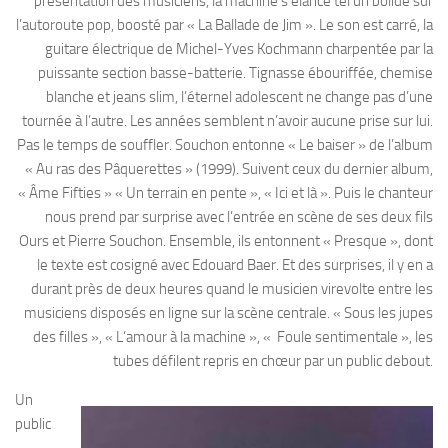
présentation des musiciens, la machine s’élance tel un bolide sur
l’autoroute pop, boosté par « La Ballade de Jim ». Le son est carré, la
guitare électrique de Michel-Yves Kochmann charpentée par la
puissante section basse-batterie. Tignasse ébouriffée, chemise
blanche et jeans slim, l’éternel adolescent ne change pas d’une
tournée à l’autre. Les années semblent n’avoir aucune prise sur lui.
Pas le temps de souffler. Souchon entonne « Le baiser » de l’album
« Au ras des Pâquerettes » (1999). Suivent ceux du dernier album,
« Âme Fifties » « Un terrain en pente », « Ici et là ». Puis le chanteur
nous prend par surprise avec l’entrée en scène de ses deux fils
Ours et Pierre Souchon. Ensemble, ils entonnent « Presque », dont
le texte est cosigné avec Edouard Baer. Et des surprises, il y en a
durant près de deux heures quand le musicien virevolte entre les
musiciens disposés en ligne sur la scène centrale. « Sous les jupes
des filles », « L’amour à la machine », « Foule sentimentale », les
tubes défilent repris en chœur par un public debout.
Un
public