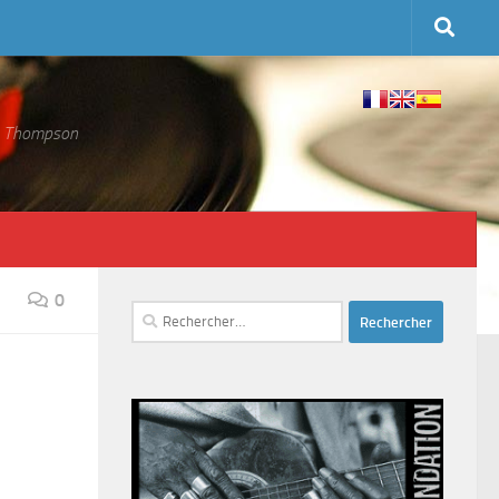
 S. Thompson
0
Rechercher :