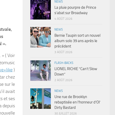
NEWS
La pluie pourpre de Prince
s’abat sur Broadway
4 AOÛT 2026
stvale,
NEWS
Bernie Taupin sort un nouvel
us
album solo 39 ans après le
N ».
précédent
3 AOÛT 2026
 » ( Voir
zomusic
FLASH-BACKS
LIONEL RICHIE “Can’t Slow
ve+like
)
Down”
star chez
2 AOÛT 2026
e sur le
il avait
NEWS
Une rue de Brooklyn
s et ses
rebaptisée en l’honneur d’Ol’
 a depuis
Dirty Bastard
ouvelle
30 JUILLET 2026