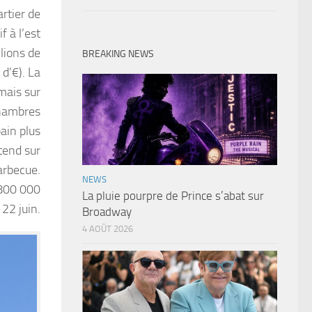
artier de
f à l’est
lions de
BREAKING NEWS
 d’€). La
mais sur
chambres
bain plus
tend sur
arbecue.
NEWS
 800 000
La pluie pourpre de Prince s’abat sur
 22 juin.
Broadway
4 AOÛT 2026