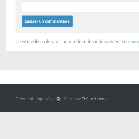
Ce site utilise Akismet pour réduire les indésirables.
En savoi
Fièrement propulsé par
- Conçu par
Thème Hueman