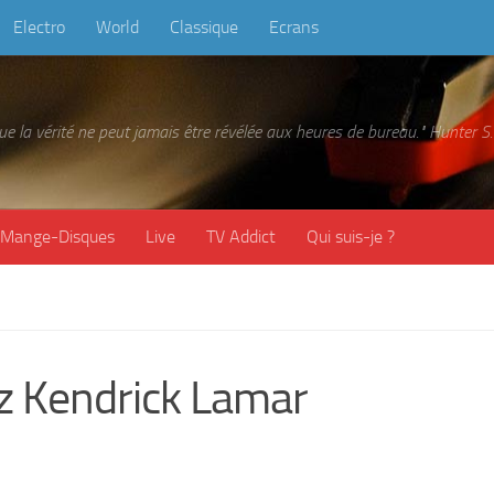
Electro
World
Classique
Ecrans
 que la vérité ne peut jamais être révélée aux heures de bureau." Hunter
Mange-Disques
Live
TV Addict
Qui suis-je ?
ez Kendrick Lamar