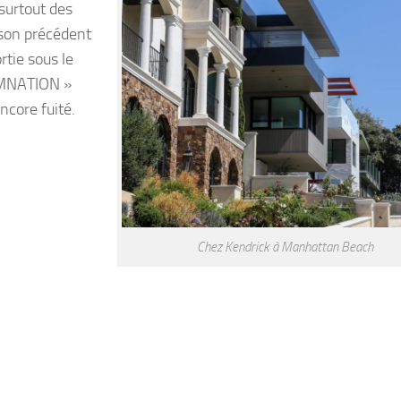
surtout des
 son précédent
rtie sous le
AMNATION »
ncore fuité.
Chez Kendrick à Manhattan Beach