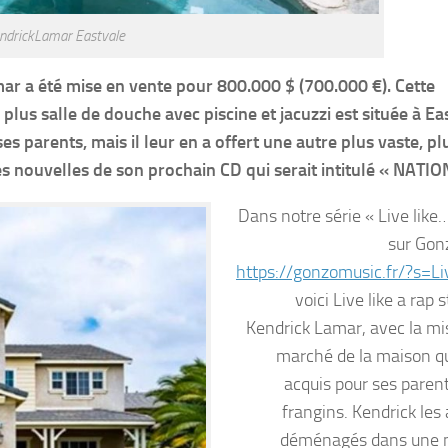
ndrickLamar Eastvale
ar a été mise en vente pour 800.000 $ (700.000 €). Cette
lus salle de douche avec piscine et jacuzzi est située à Ea
ses parents, mais il leur en a offert une autre plus vaste, pl
s nouvelles de son prochain CD qui serait intitulé « NATIO
Dans notre série « Live like…
sur Gon
https://gonzomusic.fr/?s=Li
voici Live like a rap 
Kendrick Lamar, avec la mis
marché de la maison qu’
acquis pour ses parent
frangins. Kendrick les
déménagés dans une n