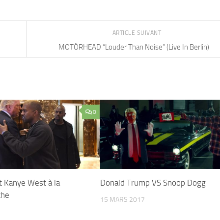
ARTICLE SUIVANT
MOTÖRHEAD “Louder Than Noise” (Live In Berlin)
0
t Kanye West à la
Donald Trump VS Snoop Dogg
che
15 MARS 2017