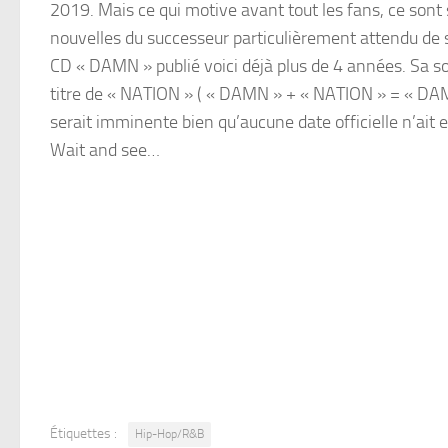
2019. Mais ce qui motive avant tout les fans, ce sont 
nouvelles du successeur particulièrement attendu de
CD « DAMN » publié voici déjà plus de 4 années. Sa so
titre de « NATION » ( « DAMN » + « NATION » = « D
serait imminente bien qu’aucune date officielle n’ait e
Wait and see…
Étiquettes :
Hip-Hop/R&B