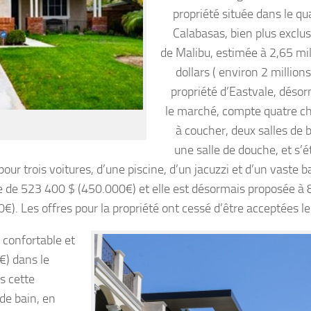
propriété située dans le qu
Calabasas, bien plus exclusi
de Malibu, estimée à 2,65 mil
dollars ( environ 2 millions
propriété d’Eastvale, désor
le marché, compte quatre 
à coucher, deux salles de 
une salle de douche, et s’é
ur trois voitures, d’une piscine, d’un jacuzzi et d’un vaste b
e de 523 400 $ (450.000€) et elle est désormais proposée à
€). Les offres pour la propriété ont cessé d’être acceptées le
 confortable et
€) dans le
s cette
de bain, en