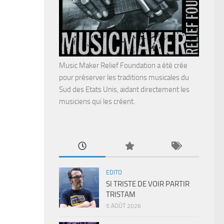
Music Maker Relief Foundation a été crée
pour préserver les traditions musicales du
Sud des Etats Unis, aidant directement les
musiciens qui les créent.
EDITO
SI TRISTE DE VOIR PARTIR
TRISTAM
5 AOÛT 2026