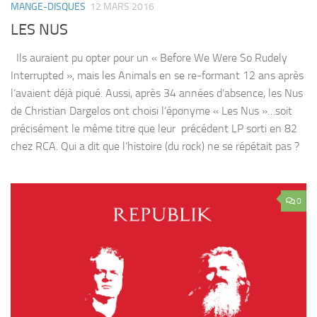
MANGE-DISQUES
12 MARS 2016
LES NUS
Ils auraient pu opter pour un « Before We Were So Rudely
Interrupted », mais les Animals en se re-formant 12 ans après
l’avaient déjà piqué. Aussi, après 34 années d’absence, les Nus
de Christian Dargelos ont choisi l’éponyme « Les Nus »…soit
précisément le même titre que leur précédent LP sorti en 82
chez RCA. Qui a dit que l’histoire (du rock) ne se répétait pas ?
0