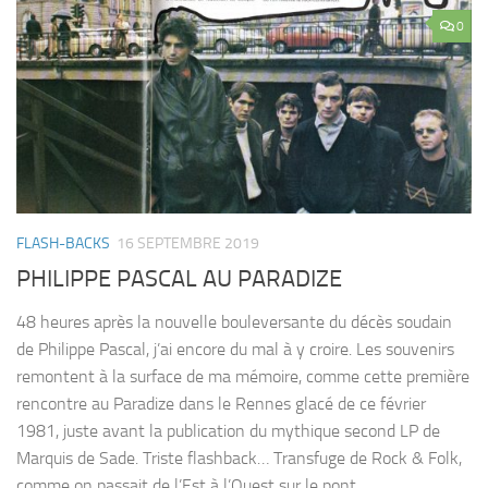
0
FLASH-BACKS
16 SEPTEMBRE 2019
PHILIPPE PASCAL AU PARADIZE
48 heures après la nouvelle bouleversante du décès soudain
de Philippe Pascal, j’ai encore du mal à y croire. Les souvenirs
remontent à la surface de ma mémoire, comme cette première
rencontre au Paradize dans le Rennes glacé de ce février
1981, juste avant la publication du mythique second LP de
Marquis de Sade. Triste flashback… Transfuge de Rock & Folk,
comme on passait de l’Est à l’Ouest sur le pont...