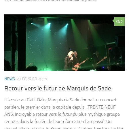
0
NEWS
23 FÉVRIER 2019
Retour vers le futur de Marquis de Sade
Hier soir au Petit Bain, Marquis de Sade donnait un concert
parisien, le premier dans la capitale depuis…TRENTE NEUF
ANS. Incroyable retour vers le futur du plus mythique groupe
rennais dans la foulée de leur reformation l’an passé. Un
nouvel album-studio, le 3éme après « Dantzig Twist » et « Rue