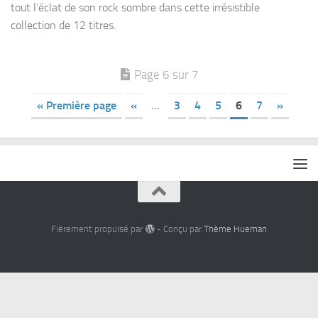
tout l’éclat de son rock sombre dans cette irrésistible
collection de 12 titres.
Page 6 sur 7
« Première page
«
…
3
4
5
6
7
»
Fièrement propulsé par
- Conçu par
Thème Hueman