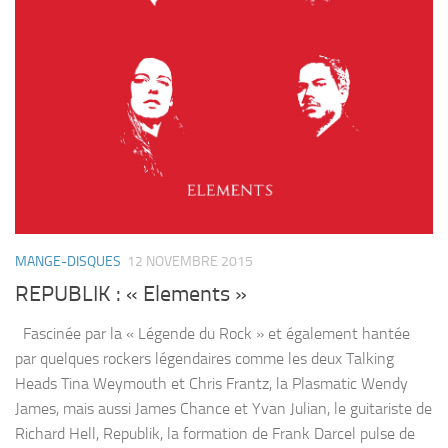
MANGE-DISQUES
12 NOVEMBRE 2015
REPUBLIK : « Elements »
Fascinée par la « Légende du Rock » et également hantée
par quelques rockers légendaires comme les deux Talking
Heads Tina Weymouth et Chris Frantz, la Plasmatic Wendy
James, mais aussi James Chance et Yvan Julian, le guitariste de
Richard Hell, Republik, la formation de Frank Darcel pulse de