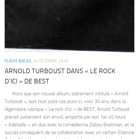
FLASH-BACKS
24 OCTOBRE 2016
ARNOLD TURBOUST DANS « LE ROCK
D’ICI » DE BEST
Alors que son nouvel album, sobrement intitulé « Arnold
Turboust », sort tout juste ces jours-ci, voici 30 ans, dans la
légendaire rubrique « Le rock d’ici » de BEST, Arnold Turboust
prenait justement son envol, emporté par son 1er 45 tours
« Adelaïde », en duo avec la comédienne Zabou Breitman, et le
succès conséquent de sa collaboration avec un certain Etienne