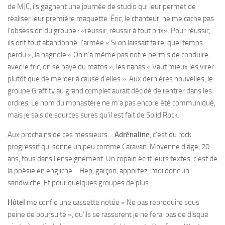
de MJC, ils gagnent une journée de studio qui leur permet de
réaliser leur première maquette. Éric, le chanteur, ne me cache pas
l’obsession du groupe : «réussir, réussir à tout prix». Pour réussir,
ils ont tout abandonné: l’armée « Si on laissait faire, quel temps
perdu », la bagnole « On n’a même pas notre permis de conduire,
avec le fric, on se paye du matos », les nanas « Vaut mieux les virer
plutôt que de merder à cause d’elles ». Aux dernières nouvelles, le
groupe Graffity au grand complet aurait décidé de rentrer dans les
ordres. Le nom du monastère ne m’a pas encore été communiqué,
mais je sais de sources sures qu’il est fait de Solid Rock.
Aux prochains de ces messieurs…
Adrénaline
, c’est du rock
progressif qui sonne un peu comme Caravan. Moyenne d’âge, 20
ans, tous dans l’enseignement. Un copain écrit leurs textes, c’est de
la poésie en engliche… Hep, garçon, apportez-moi donc un
sandwiche. Et pour quelques groupes de plus…
Hôtel
me confie une cassette notée « Ne pas reproduire sous
peine de poursuite », qu’ils se rassurent je ne ferai pas de disque