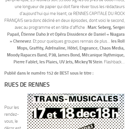
une longueur de papier qui doit faire rêver tous les rédacteurs
d’aujourd’hui qui me lisent, ce RENNES CAPITALE DU ROCK
FRANÇAIS sera donc décliné en deux épisodes, dont voici le second,
avec au programme et en tête d’affiche :
Marc Seberg, Sergei
Papail, Étienne Daho Jr et Opéra Dissidence de Daniel « Niagara
» Chenevez
. Et pour quelques groupes rennais de plus…
les Roll
Mops, Graffity, Adrénaline, Hôtel, Engeance, Chaos Media,
Moody Rapaces Band, P38, James Bond, Mécanique Rythmique,
Pierre Fablet, les Plaies, UV Jets, Mickey’N Stein
. Flashback…
Publié dans le numéro 152 de BEST sous le titre :
RUES DE RENNES
Pour les
rendez-
vous, le
décor est