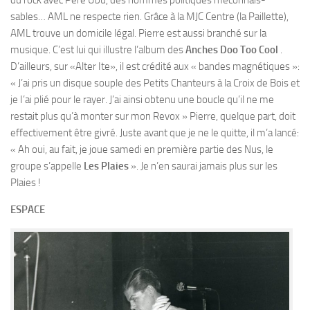
sables… AML ne respecte rien. Grâce à la MJC Centre (la Paillette),
AML trouve un domicile légal. Pierre est aussi branché sur la
musique. C’est lui qui illustre l’album des
Anches Doo Too Cool
.
D’ailleurs, sur «Alter Ite», il est crédité aux « bandes magnétiques »:
« J’ai pris un disque souple des Petits Chanteurs à la Croix de Bois et
je I’ai plié pour le rayer. J’ai ainsi obtenu une boucle qu’il ne me
restait plus qu’à monter sur mon Revox » Pierre, quelque part, doit
effectivement être givré. Juste avant que je ne le quitte, il m’a lancé:
« Ah oui, au fait, je joue samedi en première partie des Nus, le
groupe s’appelle
Les Plaies
». Je n’en saurai jamais plus sur les
Plaies !
ESPACE