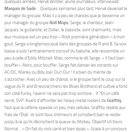
quelques années, Hervé Bordier, jeune journaleux, interviewait
Marquis de Sade
… Quelques semaines plus tard, Hervé devenait le
manager du groupe. Mais il y a peu de chances que je devienne un
jour manager du groupe
Roll Mops
. Serge, le chanteur, Jean-
Jacques, le guitariste, et Didier, le bassiste, sont charmants, mais
leur musique est un peu trop « Rock première génération » à mon
gout. Serge a longtemps joué dans des groupes de R and B. Sa voix
basse a subi l’entrainement corrosif du baloche, elle ressemble un
peu à celle d’Eddy Mitchell. Mais, comme le dit Serge: « Il faut bien
bouffer». Alors, pour bouffer, Serge fait danser les zonards sur
AC/DC, Marley ou Billy Joel. Dur! Dur ! Il a bien du mérite de
s’accrocher. Avec un peu de chance, si le groupe tient le coup sur la
vague du R. and B revival (merci les Blues Brothers) et cultive a fond
son côté funky, l’avenir ne sera pas trop sombre… if ?Et un café
serré, SVP. Avant d’affronter les heavy metal rockers de
Graffity
,
faut que la caféine speede un peu mes cellules. Graffity répète aux
frais de l’État : ils sont tous chômeurs et comptent bien le rester
jusqu’à ce qu’ils décrochent la queue du Mickey. Objectif 45 tours.
Normal… « On fait du rock carré et bien épais ». Grace à un concours