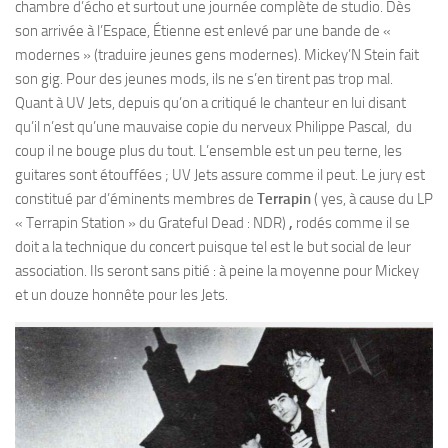
chambre d’écho et surtout une journée complète de studio. Dès
son arrivée à l’Espace, Étienne est enlevé par une bande de «
modernes » (traduire jeunes gens modernes). Mickey’N Stein fait
son gig. Pour des jeunes mods, ils ne s’en tirent pas trop mal.
Quant à UV Jets, depuis qu’on a critiqué le chanteur en lui disant
qu’il n’est qu’une mauvaise copie du nerveux Philippe Pascal, du
coup il ne bouge plus du tout. L’ensemble est un peu terne, les
guitares sont étouffées ; UV Jets assure comme il peut. Le jury est
constitué par d’éminents membres de
Terrapin
( yes, à cause du LP
« Terrapin Station » du Grateful Dead : NDR)
,
rodés comme il se
doit a la technique du concert puisque tel est le but social de leur
association. Ils seront sans pitié : à peine la moyenne pour Mickey
et un douze honnête pour les Jets.