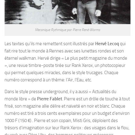
Mecanique Rythmique par Pierre René-Worms
Les textes qu’ils me remettent sont illustrés par
Hervé Lecoq
qui
fait rire tout le monde à Rennes avec ses lunettes rondes et son
éternel walkman. Hervé dirige « Le plus petit magazine du monde
», une revue timbre-poste tirée sur Rank Xerox, un photocopieur
qui permet quelques miracles, dans le style trucages. Chaque
numéro correspond à un thème: l’Air, l’Eau, etc.
Dans le style presse underground, il y a aussi « Actualités du
monde libre » de
Pierre Fablet
. Pierre est un drôle de touche à tout
frisé, son magazine allie délire et naïveté en noir et blanc. Chaque
numéro est tiré a trois cents exemplaires pour un budget d’environ
1000 F (150 €) . Pierre et son copain, Misti Gris, déploient des
trésors d’imagination sur leur Rank Xerox : des visages dans le flou,
du rock avec Père Ubu, des hommes politiques méconnais-