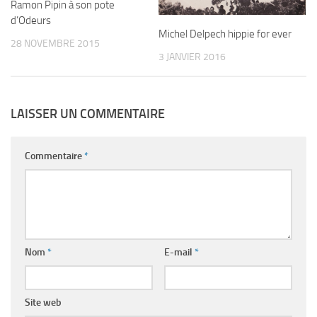
Ramon Pipin à son pote
d’Odeurs
Michel Delpech hippie for ever
28 NOVEMBRE 2015
3 JANVIER 2016
LAISSER UN COMMENTAIRE
Commentaire
*
Nom
*
E-mail
*
Site web