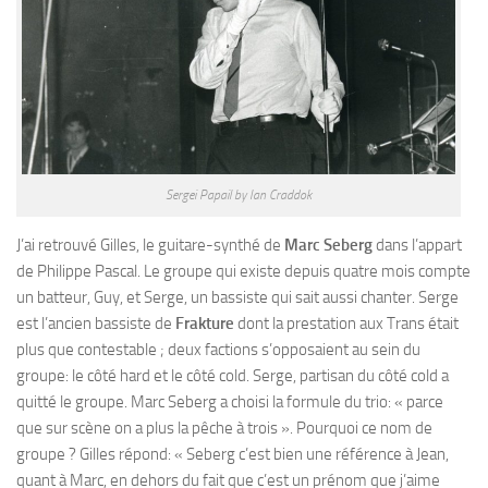
Sergei Papail by Ian Craddok
J’ai retrouvé Gilles, le guitare-synthé de
Marc Seberg
dans l’appart
de Philippe Pascal. Le groupe qui existe depuis quatre mois compte
un batteur, Guy, et Serge, un bassiste qui sait aussi chanter. Serge
est l’ancien bassiste de
Frakture
dont la prestation aux Trans était
plus que contestable ; deux factions s’opposaient au sein du
groupe: le côté hard et le côté cold. Serge, partisan du côté cold a
quitté le groupe. Marc Seberg a choisi la formule du trio: « parce
que sur scène on a plus la pêche à trois ». Pourquoi ce nom de
groupe ? Gilles répond: « Seberg c’est bien une référence à Jean,
quant à Marc, en dehors du fait que c’est un prénom que j’aime