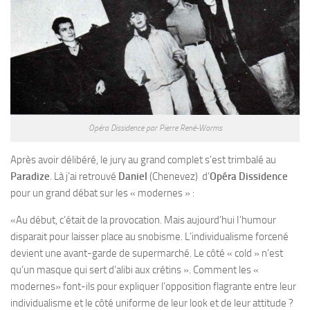
Opéra Dissidence par Pierre René-Worms
Après avoir délibéré, le jury au grand complet s’est trimbalé au
Paradize
. Là j’ai retrouvé
Daniel
(Chenevez) d’
Opéra
Dissidence
pour un grand débat sur les « modernes » :
«Au début, c’était de la provocation. Mais aujourd’hui I’humour
disparait pour laisser place au snobisme. L’individualisme forcené
devient une avant-garde de supermarché. Le côté « cold » n’est
qu’un masque qui sert d’alibi aux crétins ». Comment les «
modernes» font-ils pour expliquer l’opposition flagrante entre leur
individualisme et le côté uniforme de leur look et de leur attitude ?