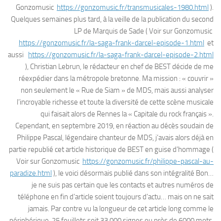
Gonzomusic
https://gonzomusic.fr/transmusicales-1980.html
).
Quelques semaines plus tard, à la veille de la publication du second
LP de Marquis de Sade ( Voir sur Gonzomusic
https://gonzomusic.fr/la-saga-frank-darcel-episode-1.html
et
aussi
https://gonzomusic.fr/la-saga-frank-darcel-episode-2.html
), Christian Lebrun, le rédacteur en chef de BEST décide de me
réexpédier dans la métropole bretonne. Ma mission : « couvrir »
non seulement le « Rue de Siam » de MDS, mais aussi analyser
l’incroyable richesse et toute la diversité de cette scène musicale
qui faisait alors de Rennes la « Capitale du rock français ».
Cependant, en septembre 2019, en réaction au décès soudain de
Philippe Pascal, légendaire chanteur de MDS, j’avais alors déjà en
partie republié cet article historique de BEST en guise d’hommage (
Voir sur Gonzomusic
https://gonzomusic.fr/philippe-pascal-au-
paradize.html
), le voici désormais publié dans son intégralité Bon…
je ne suis pas certain que les contacts et autres numéros de
téléphone en fin d’article soient toujours d’actu… mais on ne sait
jamais. Par contre vu la longueur de cet article long comme le
périphérique, 25 feuillets soit 33.000 signes ou près de 6000 mots,