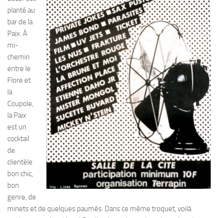
planté au
bar de la
Paix. À
mi-
chemin
entre le
Flore et
la
Coupole,
la Paix
est un
cocktail
de
clientèle
bon chic,
bon
genre, de
minets et de quelques paumés. Dans ce même troquet, voilà