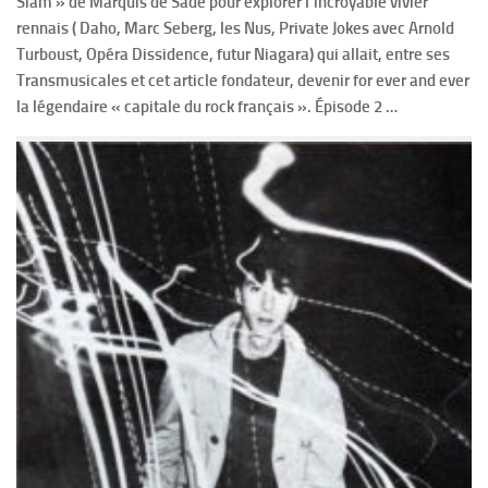
Siam » de Marquis de Sade pour explorer l’incroyable vivier
rennais ( Daho, Marc Seberg, les Nus, Private Jokes avec Arnold
Turboust, Opéra Dissidence, futur Niagara) qui allait, entre ses
Transmusicales et cet article fondateur, devenir for ever and ever
la légendaire « capitale du rock français ». Épisode 2 …