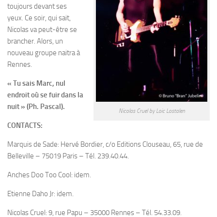
toujours devant ses
yeux. Ce soir, qui sait,
Nicolas va peut-être se
brancher. Alors, un
nouveau groupe naitra à
Rennes.
« Tu sais Marc, nul
endroit où se fuir dans la
nuit » (Ph. Pascal).
Nicolas Cruel by Loic Lostalen
CONTACTS:
Marquis de Sade: Hervé Bordier, c/o Editions Clouseau, 65, rue de
Belleville – 75019 Paris – Tél. 239.40.44.
Anches Doo Too Cool: idem.
Etienne Daho Jr: idem.
Nicolas Cruel: 9, rue Papu – 35000 Rennes – Tél. 54.33.09.