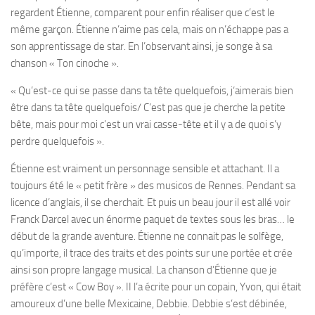
regardent Étienne, comparent pour enfin réaliser que c’est le
même garçon. Étienne n’aime pas cela, mais on n’échappe pas a
son apprentissage de star. En l’observant ainsi, je songe à sa
chanson « Ton cinoche ».
« Qu’est-ce qui se passe dans ta tête quelquefois, j‘aimerais bien
être dans ta tête quelquefois/ C’est pas que je cherche la petite
bête, mais pour moi c’est un vrai casse-tête et il y a de quoi s’y
perdre quelquefois ».
Étienne est vraiment un personnage sensible et attachant. Il a
toujours été le « petit frère » des musicos de Rennes. Pendant sa
licence d’anglais, il se cherchait. Et puis un beau jour il est allé voir
Franck Darcel avec un énorme paquet de textes sous les bras… le
début de la grande aventure. Étienne ne connait pas le solfège,
qu’importe, il trace des traits et des points sur une portée et crée
ainsi son propre langage musical. La chanson d’Étienne que je
préfère c’est « Cow Boy ». II l’a écrite pour un copain, Yvon, qui était
amoureux d’une belle Mexicaine, Debbie. Debbie s’est débinée,