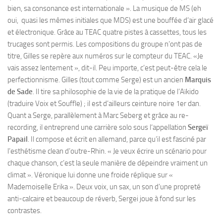
bien, sa consonance est internationale ». La musique de MS (eh
oui, quasi les mêmes initiales que MDS) est une bouffée d’air glacé
et électronique. Grâce au TEAC quatre pistes à cassettes, tous les
trucages sont permis. Les compositions du groupe n’ont pas de
titre, Gilles se repère aux numéros sur le compteur du TEAC. «Je
vais assez lentement », dit-il. Peu importe, c’est peut-être cela le
perfectionnisme. Gilles (tout comme Serge) est un ancien
Marquis
de Sade
. Il tire sa philosophie de la vie de la pratique de l’Aïkido
(traduire Voix et Souffle) ; il est d’ailleurs ceinture noire 1er dan.
Quant a Serge, parallèlement à Marc Seberg et grâce au re-
recording, il entreprend une carrière solo sous l‘appellation
Sergeï
Papail
. Il compose et écrit en allemand, parce qu’il est fasciné par
l’esthétisme clean d’outre-Rhin. « Je veux écrire un scénario pour
chaque chanson, c’est la seule manière de dépeindre vraiment un
climat ». Véronique lui donne une froide réplique sur «
Mademoiselle Erika ». Deux voix, un sax, un son d’une propreté
anti-calcaire et beaucoup de réverb, Sergei joue à fond sur les
contrastes.