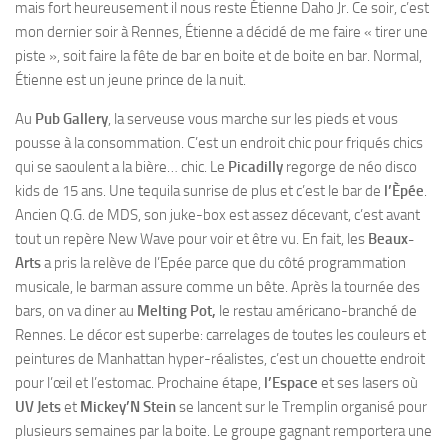
mais fort heureusement il nous reste Étienne Daho Jr. Ce soir, c’est
mon dernier soir à Rennes, Étienne a décidé de me faire « tirer une
piste », soit faire la fête de bar en boite et de boite en bar. Normal,
Étienne est un jeune prince de la nuit.
Au
Pub Gallery
, la serveuse vous marche sur les pieds et vous
pousse à la consommation. C’est un endroit chic pour friqués chics
qui se saoulent a la bière… chic. Le
Picadilly
regorge de néo disco
kids de 15 ans. Une tequila sunrise de plus et c’est le bar de
l’Èpée
.
Ancien Q.G. de MDS, son juke-box est assez décevant, c’est avant
tout un repère New Wave pour voir et être vu. En fait, les
Beaux-
Arts
a pris la relève de l’Epée parce que du côté programmation
musicale, le barman assure comme un bête. Après la tournée des
bars, on va diner au
Melting Pot,
le restau américano-branché de
Rennes. Le décor est superbe: carrelages de toutes les couleurs et
peintures de Manhattan hyper-réalistes, c’est un chouette endroit
pour l’œil et l’estomac. Prochaine étape,
l’Espace
et ses lasers où
UV Jets
et
Mickey’N Stein
se lancent sur le Tremplin organisé pour
plusieurs semaines par la boite. Le groupe gagnant remportera une