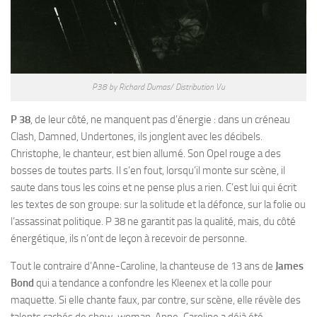
P38 by Richard Dumas/ Distribution Vu
P 38
, de leur côté, ne manquent pas d’énergie : dans un créneau
Clash, Damned, Undertones, ils jonglent avec les décibels.
Christophe, le chanteur, est bien allumé. Son Opel rouge a des
bosses de toutes parts. Il s’en fout, lorsqu’il monte sur scène, il
saute dans tous les coins et ne pense plus a rien. C’est lui qui écrit
les textes de son groupe: sur la solitude et la défonce, sur la folie ou
l’assassinat politique. P 38 ne garantit pas la qualité, mais, du côté
énergétique, ils n’ont de leçon à recevoir de personne.
Tout le contraire d’Anne-Caroline, la chanteuse de 13 ans de
James
Bond
qui a tendance a confondre les Kleenex et la colle pour
maquette. Si elle chante faux, par contre, sur scène, elle révèle des
talents cachés de show-woman. Anne-Caroline a déjà été