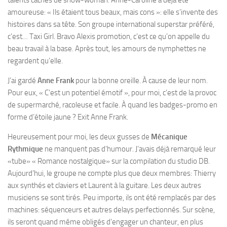
amoureuse: « Ils étaient tous beaux, mais cons »: elle s’invente des
histoires dans sa tête. Son groupe international superstar préféré,
c’est… Taxi Girl. Bravo Alexis promotion, c’est ce qu’on appelle du
beau travail à la base. Après tout, les amours de nymphettes ne
regardent qu’elle.
J’ai gardé
Anne Frank
pour la bonne oreille. À cause de leur nom.
Pour eux, « C’est un potentiel émotif », pour moi, c’est de la provoc
de supermarché, racoleuse et facile. À quand les badges-promo en
forme d’étoile jaune ? Exit Anne Frank.
Heureusement pour moi, les deux gusses de
Mécanique
Rythmique
ne manquent pas d’humour. J’avais déjà remarqué leur
«tube» « Romance nostalgique» sur la compilation du studio DB.
Aujourd’hui, le groupe ne compte plus que deux membres: Thierry
aux synthés et claviers et Laurent à la guitare. Les deux autres
musiciens se sont tirés. Peu importe, ils ont été remplacés par des
machines: séquenceurs et autres delays perfectionnés. Sur scène,
ils seront quand même obligés d’engager un chanteur, en plus