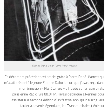
Étienne Daho Jr par Pierre René-Worms
En décembre précédent cet article, grâce à Pierre René-Worms qui
m’avait présenté le jeune Etienne Daho Junior, que j’avais reçu dans
mon émission « Planète Ivre » diffusée sur la radio pirate
parisienne Radio ivre 88.8 FM, j’avais débarqué à Rennes pour
assister à la seconde édition d’un festival rock qui n’allait guère
tarder à devenir légendaire, les Transmusicales ( Voir sur