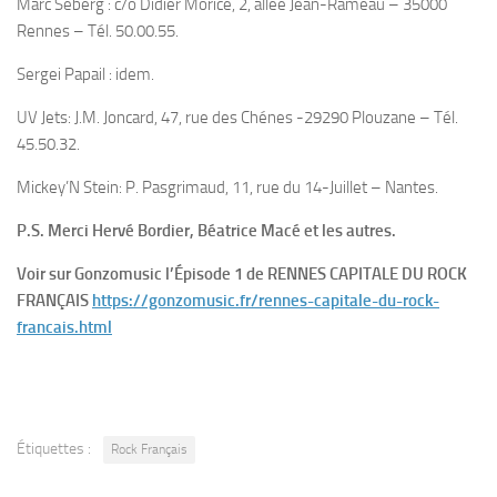
Marc Seberg : c/o Didier Morice, 2, allée Jean-Rameau – 35000
Rennes – Tél. 50.00.55.
Sergei Papail : idem.
UV Jets: J.M. Joncard, 47, rue des Chénes -29290 Plouzane – Tél.
45.50.32.
Mickey’N Stein: P. Pasgrimaud, 11, rue du 14-Juillet – Nantes.
P.S. Merci Hervé Bordier, Béatrice Macé et les autres.
Voir sur Gonzomusic l’Épisode 1 de RENNES CAPITALE DU ROCK
FRANÇAIS
https://gonzomusic.fr/rennes-capitale-du-rock-
francais.html
Étiquettes :
Rock Français