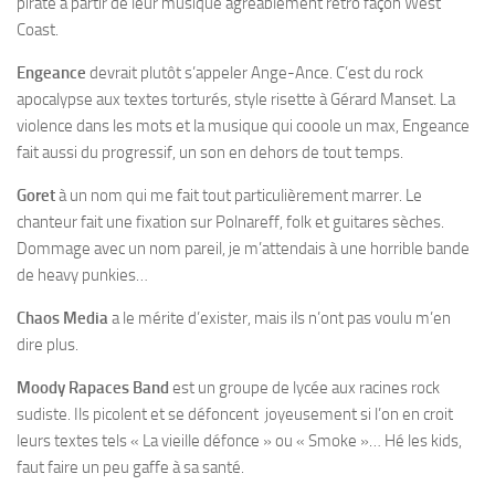
pirate à partir de leur musique agréablement rétro façon West
Coast.
Engeance
devrait plutôt s’appeler Ange-Ance. C’est du rock
apocalypse aux textes torturés, style risette à Gérard Manset. La
violence dans les mots et la musique qui cooole un max, Engeance
fait aussi du progressif, un son en dehors de tout temps.
Goret
à un nom qui me fait tout particulièrement marrer. Le
chanteur fait une fixation sur Polnareff, folk et guitares sèches.
Dommage avec un nom pareil, je m’attendais à une horrible bande
de heavy punkies…
Chaos Media
a le mérite d’exister, mais ils n’ont pas voulu m’en
dire plus.
Moody Rapaces Band
est un groupe de lycée aux racines rock
sudiste. Ils picolent et se défoncent joyeusement si l’on en croit
leurs textes tels « La vieille défonce » ou « Smoke »… Hé les kids,
faut faire un peu gaffe à sa santé.