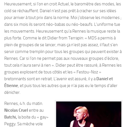
Heureusement, si l’on en croit Actuel, le baromètre des modes, les
cold se réchauffent. Daniel n’est pas prêt à cracher sur ses idées
pour arriver à tout prix dans la norme. Moi j’observe les modernes ;
dans six mois ils seront néo-babas ou néo-beaufs. L’uniforme tue
les mouvements. Heureusement qu’a Rennes la musique reste la
plus forte. Comme le dit Didier from Terrapin: « MDS a permis à
plein de groupes de se lancer, mais ça n’est pas assez, il faut s’en
servir comme tremplin pour tous les groupes qui peuvent exister à
Rennes. Car si l’on ne permet pas aux nouveaux groupes d’éclore,
tout cela n’aura servi à rien ». Didier peut être rassuré, à Rennes les
groupes explosent de tous côtés et les « Festou-Noz »
bretonnants sont en retrait. L’avenir est assuré, il y a
Daniel et
Étienne
, et puis tous les autres que je n’ai pas eu le temps d’aller
dénicher.
Rennes, 4 h. du matin.
Nicolas Cruel
entre au
Batchi,
la boite du « gay»
Peggy. Sa mèche vole