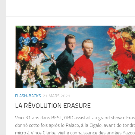
FLASH-BACKS
21 MARS 2021
LA RÉVOLUTION ERASURE
Voici 31 ans dans BEST, GBD assistait au grand show d’Eras
donné cette fois après le Palace, à la Cigale, avant de tendr
micro à Vince Clarke, vieille connaissance des années Yazoo