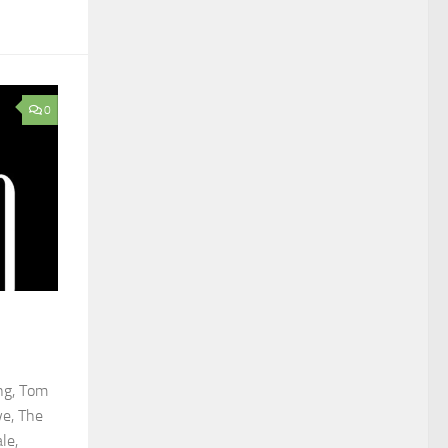
0
ng, Tom
ye, The
le,