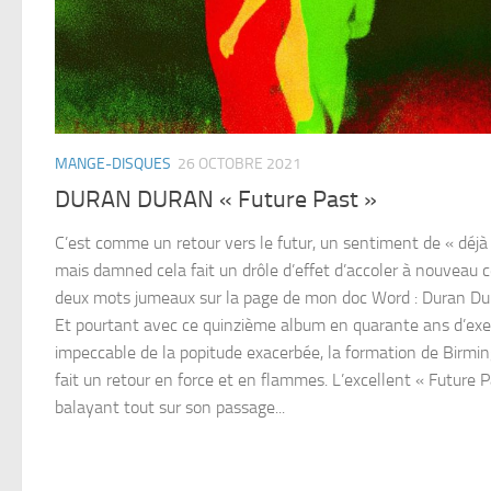
MANGE-DISQUES
26 OCTOBRE 2021
DURAN DURAN « Future Past »
C’est comme un retour vers le futur, un sentiment de « déjà 
mais damned cela fait un drôle d’effet d’accoler à nouveau 
deux mots jumeaux sur la page de mon doc Word : Duran Du
Et pourtant avec ce quinzième album en quarante ans d’exe
impeccable de la popitude exacerbée, la formation de Birm
fait un retour en force et en flammes. L’excellent « Future P
balayant tout sur son passage...