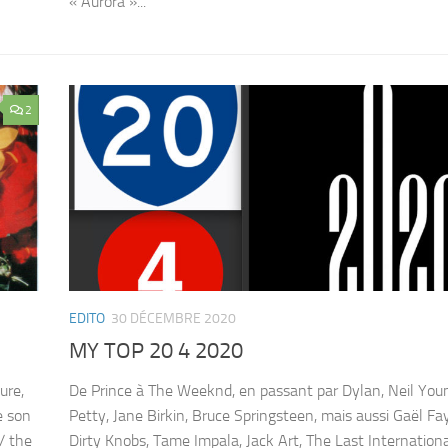
« Aurora »...
2
EDITO
30 DÉCEMBRE 2020
MY TOP 20 4 2020
ure,
De Prince à The Weeknd, en passant par Dylan, Neil You
e son
Petty, Jane Birkin, Bruce Springsteen, mais aussi Gaël Fa
/ the
Dirty Knobs, Tame Impala, Jack Art, The Last Internationa