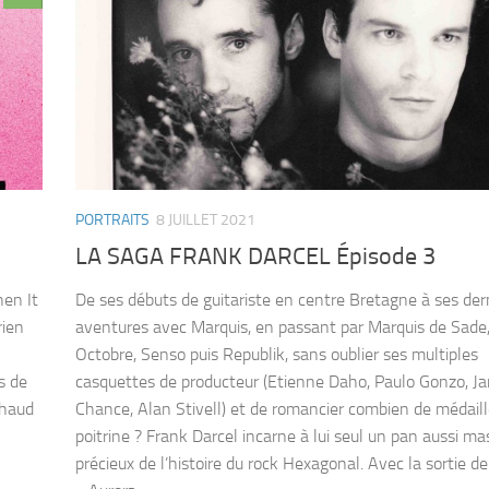
PORTRAITS
8 JUILLET 2021
LA SAGA FRANK DARCEL Épisode 3
hen It
De ses débuts de guitariste en centre Bretagne à ses der
rien
aventures avec Marquis, en passant par Marquis de Sade
Octobre, Senso puis Republik, sans oublier ses multiples
s de
casquettes de producteur (Etienne Daho, Paulo Gonzo, J
chaud
Chance, Alan Stivell) et de romancier combien de médaill
poitrine ? Frank Darcel incarne à lui seul un pan aussi ma
précieux de l’histoire du rock Hexagonal. Avec la sortie de