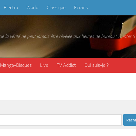
Electro
World
Classique
Ecrans
 que la vérité ne peut jamais être révélée aux heures de bureau." Hunter
Mange-Disques
Live
TV Addict
Qui suis-je ?