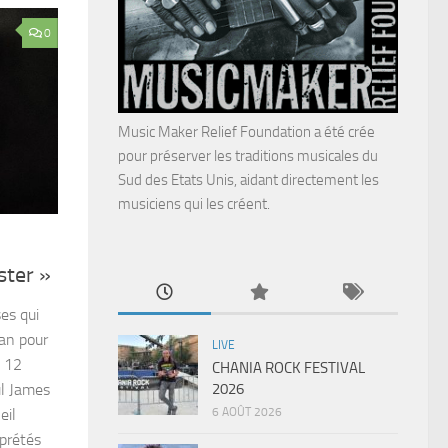
0
Music Maker Relief Foundation a été crée
pour préserver les traditions musicales du
Sud des Etats Unis, aidant directement les
musiciens qui les créent.
ter »
ses qui
han pour
LIVE
s 12
CHANIA ROCK FESTIVAL
2026
ul James
6 AOÛT 2026
eil
rprétés