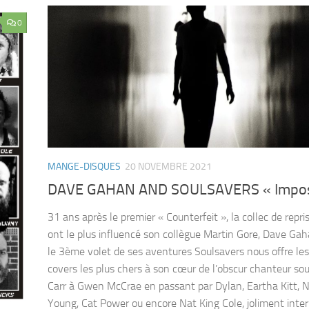
0
MANGE-DISQUES
20 NOVEMBRE 2021
DAVE GAHAN AND SOULSAVERS « Impos
31 ans après le premier « Counterfeit », la collec de repri
ont le plus influencé son collègue Martin Gore, Dave Ga
le 3ème volet de ses aventures Soulsavers nous offre le
covers les plus chers à son cœur de l’obscur chanteur so
Carr à Gwen McCrae en passant par Dylan, Eartha Kitt, N
Young, Cat Power ou encore Nat King Cole, joliment inte