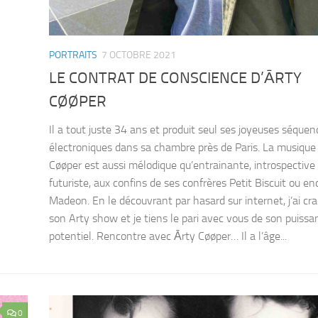
PORTRAITS
7 OCTOBRE 2021
LE CONTRAT DE CONSCIENCE D’ĀRTY
CØØPER
Il a tout juste 34 ans et produit seul ses joyeuses séquen
électroniques dans sa chambre près de Paris. La musique
Cøøper est aussi mélodique qu’entrainante, introspective
futuriste, aux confins de ses confrères Petit Biscuit ou en
Madeon. En le découvrant par hasard sur internet, j’ai cr
son Arty show et je tiens le pari avec vous de son puissa
potentiel. Rencontre avec Ārty Cøøper… Il a l’âge...
0