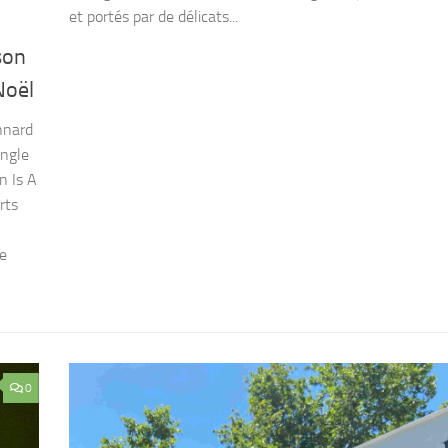
et portés par de délicats...
son
Noël
nnard
ingle
n Is A
rts
de
0