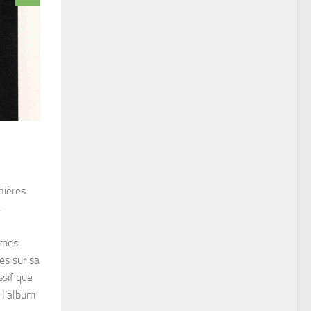
nières
,
ames
es sur sa
ssif que
 l’album