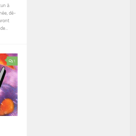
cun à
née, dé-
uront
e...
1