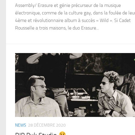
Assembly/ Erasure et génie précurseur de la musique
électronique, comme de la culture gay, dans la foulée de leu
4ème et révolutionnaire album à succès « Wild ». Si Cadet
Rousselle a trois maisons, le duo Erasure...
NEWS
28 DÉCEMBRE 2020