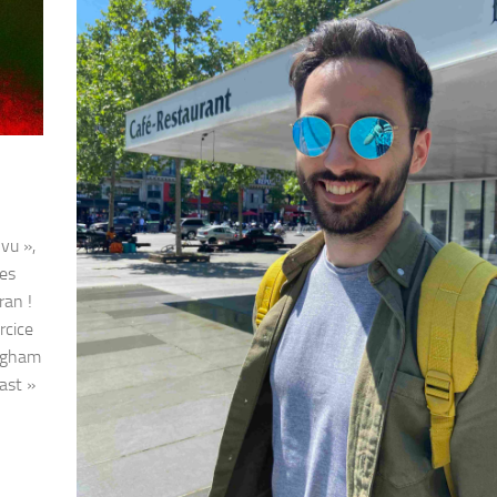
vu »,
ces
ran !
rcice
ingham
ast »