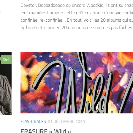
Geyster, Beebadoobee ou encore Woodkid, ils ont su cha
r
leur manière illuminer cette drôle d’année d’une vie confi
confinée, re-confinée… En tout, voici les 20 albums qui a
rythmé cette année 20 que nous ne sommes pas fâchés d
0
FLASH-BACKS
21 DÉCEMBRE 2020
ERASURE « Wild »