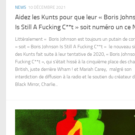
NEWS
10 DÉCEMBRE 2021
Aidez les Kunts pour que leur « Boris John
Is Still A Fucking C**t » soit numéro un ce 
Littéralement « Boris Johnson est toujours un putain de co
» soit « Boris Johnson Is Still A Fucking C**t » le nouveau s
des Kunts fait suite à leur tentative de 2020, « Boris Johnso
Fucking C**t », qui s’était hissé à la cinquième place des cha
British, juste derrière Wham ! et Mariah Carey, malgré son
interdiction de diffusion à la radio et le soutien du créateur 
Black Mirror, Charlie...