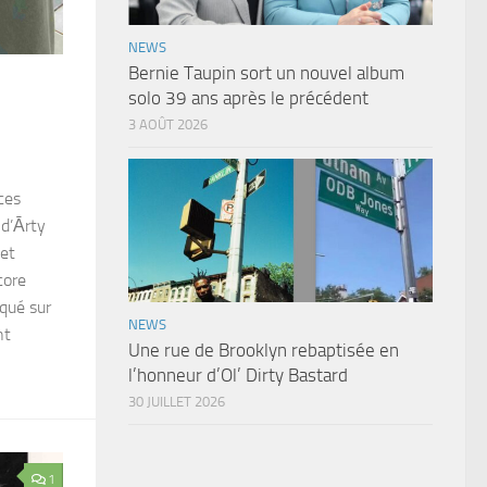
NEWS
Bernie Taupin sort un nouvel album
solo 39 ans après le précédent
3 AOÛT 2026
ces
 d’Ārty
 et
core
aqué sur
NEWS
nt
Une rue de Brooklyn rebaptisée en
l’honneur d’Ol’ Dirty Bastard
30 JUILLET 2026
1