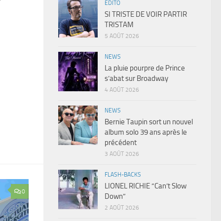
EDITO
SI TRISTE DE VOIR PARTIR
TRISTAM
5 AOÛT 2026
NEWS
La pluie pourpre de Prince
s’abat sur Broadway
4 AOÛT 2026
NEWS
Bernie Taupin sort un nouvel
album solo 39 ans après le
précédent
3 AOÛT 2026
FLASH-BACKS
LIONEL RICHIE “Can’t Slow
0
Down”
2 AOÛT 2026