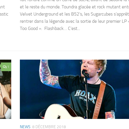
ant
et le reste du monde. Toundra glacée et rock mutant entr
astic
Velvet Underground et les B52’s, les Sugarcubes s’apprê
rentrer dans la légende avec la sortie de leur premier LP «
Too Good ». Flashback… C’est...
1
NEWS
8 DÉCEMBRE 2018