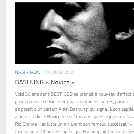
FLASH-BACKS
11 FÉVRIER 2020
BASHUNG « Novice »
Voici 30 ans dans BEST, GBD se prenait à nouveau d’affecti
pour un novice décidément pas comme les autres, puisqu’il
s’agissait d’un certain Alain Bashung, qui signe là son septi
album-studio. « Novice » sort trois ans après le joyeux « Pas
Rio Grande » et juste un an avant son fameux successeur «
Joséphine ». 11 années après que Bashung ait tiré sa révér