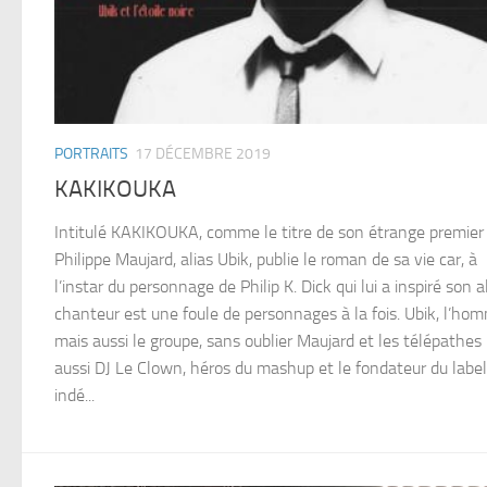
PORTRAITS
17 DÉCEMBRE 2019
KAKIKOUKA
Intitulé KAKIKOUKA, comme le titre de son étrange premier 
Philippe Maujard, alias Ubik, publie le roman de sa vie car, à
l’instar du personnage de Philip K. Dick qui lui a inspiré son al
chanteur est une foule de personnages à la fois. Ubik, l’ho
mais aussi le groupe, sans oublier Maujard et les télépathes
aussi DJ Le Clown, héros du mashup et le fondateur du label
indé...