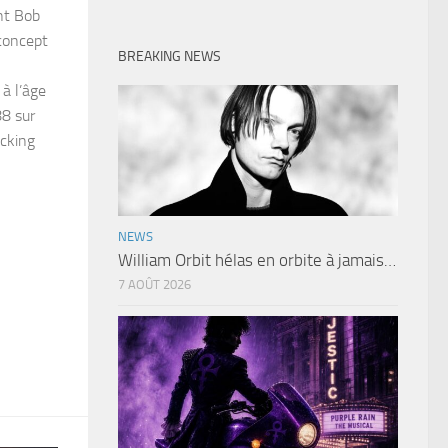
ant Bob
concept
BREAKING NEWS
à l’âge
88 sur
ocking
NEWS
William Orbit hélas en orbite à jamais…
7 AOÛT 2026