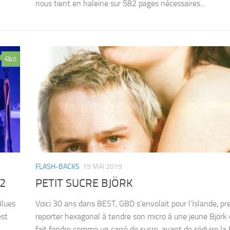
nous tient en haleine sur 582 pages nécessaires...
0
FLASH-BACKS
19 MAI 2019
2
PETIT SUCRE BJÖRK
Blues
Voici 30 ans dans BEST, GBD s’envolait pour l’Islande, pr
est
reporter hexagonal à tendre son micro à une jeune Björk q
fait fondre comme un carré de sucre, avant de séduire la