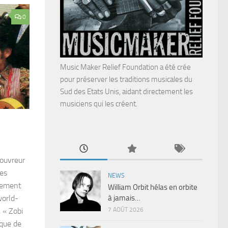
0
Music Maker Relief Foundation a été crée
pour préserver les traditions musicales du
Sud des Etats Unis, aidant directement les
musiciens qui les créent.
couvreur
les
NEWS
usement
William Orbit hélas en orbite
à jamais…
orld-
7 AOÛT 2026
 « Zobi
sque de