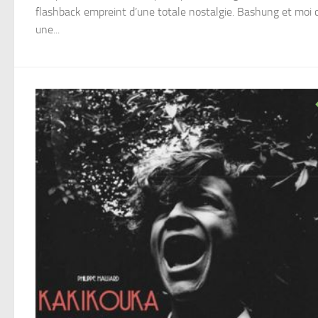
flashback empreint d’une totale nostalgie. Bashung et moi c
une...