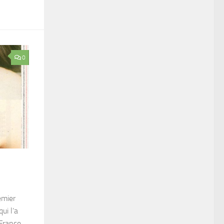
0
emier
ui l’a
 France