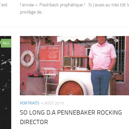
’est
l’année ». Flashback prophétique ! Si j’avais eu très tôt l
privilège de...
0
PORTRAITS
4 AOÛT 2019
SO LONG D.A PENNEBAKER ROCKING
DIRECTOR