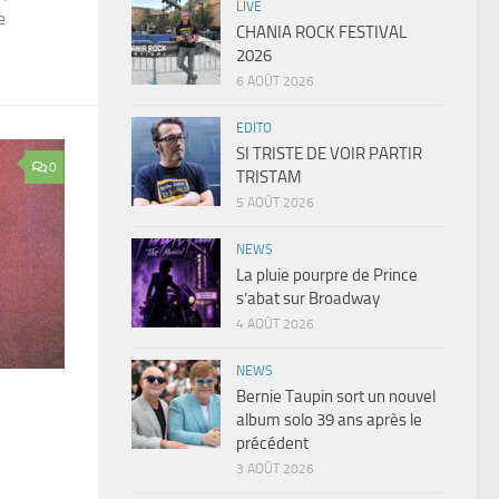
LIVE
e
CHANIA ROCK FESTIVAL
2026
6 AOÛT 2026
EDITO
SI TRISTE DE VOIR PARTIR
0
TRISTAM
5 AOÛT 2026
NEWS
La pluie pourpre de Prince
s’abat sur Broadway
4 AOÛT 2026
NEWS
Bernie Taupin sort un nouvel
album solo 39 ans après le
précédent
3 AOÛT 2026