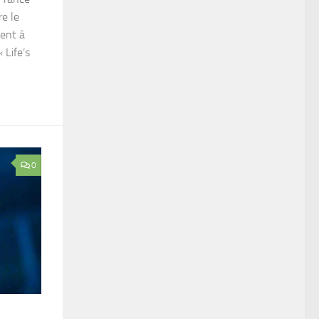
e le
tent à
 Life’s
0