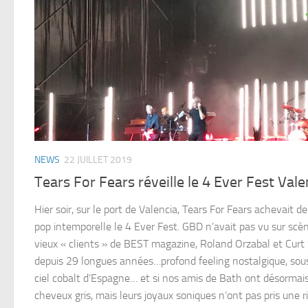
NEWS
22 JUILLET 2019
Tears For Fears réveille le 4 Ever Fest Vale
Hier soir, sur le port de Valencia, Tears For Fears achevait de
pop intemporelle le 4 Ever Fest. GBD n’avait pas vu sur scè
vieux « clients » de BEST magazine, Roland Orzabal et Curt
depuis 29 longues années…profond feeling nostalgique, sous
ciel cobalt d’Espagne… et si nos amis de Bath ont désormai
cheveux gris, mais leurs joyaux soniques n’ont pas pris une r