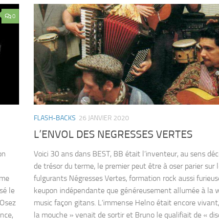
0
FLASH-BACKS
26 JANVIER 2020
L’ENVOL DES NEGRESSES VERTES
on
Voici 30 ans dans BEST, BB était l’inventeur, au sens dé
de trésor du terme, le premier peut être à oser parier sur 
ème
fulgurants Négresses Vertes, formation rock aussi furie
sé le
keupon indépendante que généreusement allumée à la w
 Osez
music façon gitans. L’immense Helno était encore vivant,
ence,
la mouche » venait de sortir et Bruno le qualifiait de « di