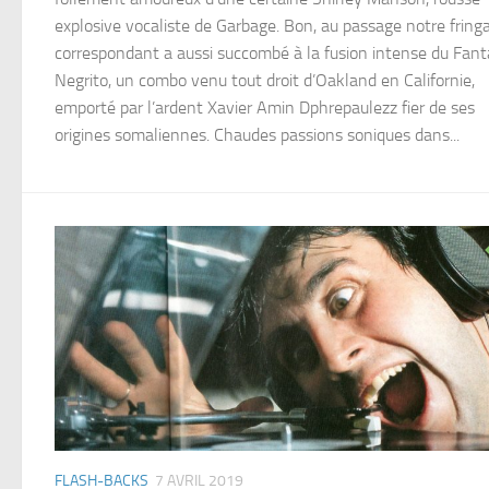
explosive vocaliste de Garbage. Bon, au passage notre fring
correspondant a aussi succombé à la fusion intense du Fant
Negrito, un combo venu tout droit d’Oakland en Californie,
emporté par l’ardent Xavier Amin Dphrepaulezz fier de ses
origines somaliennes. Chaudes passions soniques dans...
FLASH-BACKS
7 AVRIL 2019