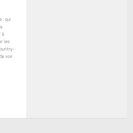
 : qui
la
t à
r les
country-
de voir