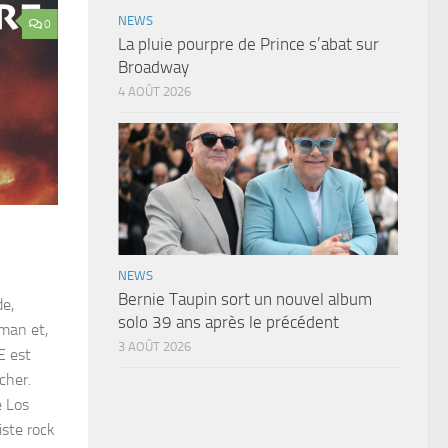
NEWS
0
La pluie pourpre de Prince s’abat sur
Broadway
4 AOÛT 2026
NEWS
Bernie Taupin sort un nouvel album
de,
solo 39 ans après le précédent
oman et,
3 AOÛT 2026
E est
cher.
e Los
iste rock