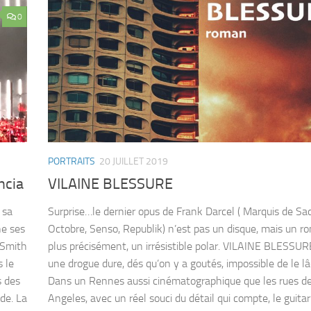
0
PORTRAITS
20 JUILLET 2019
ncia
VILAINE BLESSURE
 sa
Surprise…le dernier opus de Frank Darcel ( Marquis de Sa
ne ses
Octobre, Senso, Republik) n’est pas un disque, mais un r
 Smith
plus précisément, un irrésistible polar. VILAINE BLESSUR
 le
une drogue dure, dés qu’on y a goutés, impossible de le lâ
s des
Dans un Rennes aussi cinématographique que les rues d
ide. La
Angeles, avec un réel souci du détail qui compte, le guitar