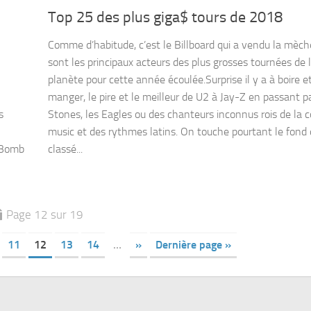
Top 25 des plus giga$ tours de 2018
Comme d’habitude, c’est le Billboard qui a vendu la mèche
sont les principaux acteurs des plus grosses tournées de 
planète pour cette année écoulée.Surprise il y a à boire e
manger, le pire et le meilleur de U2 à Jay-Z en passant pa
s
Stones, les Eagles ou des chanteurs inconnus rois de la 
music et des rythmes latins. On touche pourtant le fond 
 Bomb
classé...
Page 12 sur 19
11
12
13
14
…
»
Dernière page »