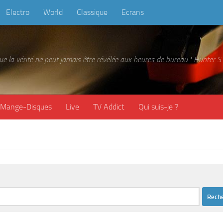
Electro
World
Classique
Ecrans
 que la vérité ne peut jamais être révélée aux heures de bureau." Hunter
Mange-Disques
Live
TV Addict
Qui suis-je ?