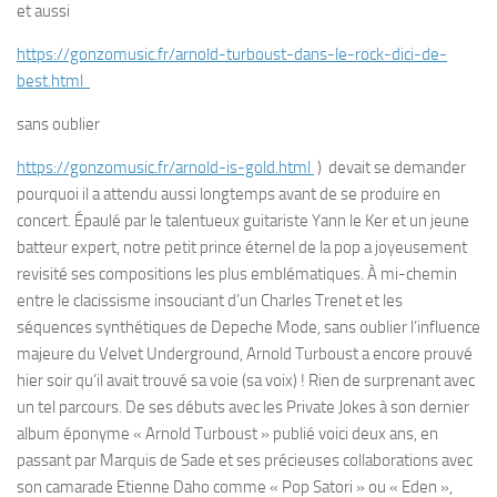
et aussi
https://gonzomusic.fr/arnold-turboust-dans-le-rock-dici-de-
best.html
sans oublier
https://gonzomusic.fr/arnold-is-gold.html
) devait se demander
pourquoi il a attendu aussi longtemps avant de se produire en
concert. Épaulé par le talentueux guitariste Yann le Ker et un jeune
batteur expert, notre petit prince éternel de la pop a joyeusement
revisité ses compositions les plus emblématiques. À mi-chemin
entre le clacissisme insouciant d’un Charles Trenet et les
séquences synthétiques de Depeche Mode, sans oublier l’influence
majeure du Velvet Underground, Arnold Turboust a encore prouvé
hier soir qu’il avait trouvé sa voie (sa voix) ! Rien de surprenant avec
un tel parcours. De ses débuts avec les Private Jokes à son dernier
album éponyme « Arnold Turboust » publié voici deux ans, en
passant par Marquis de Sade et ses précieuses collaborations avec
son camarade Etienne Daho comme « Pop Satori » ou « Eden »,