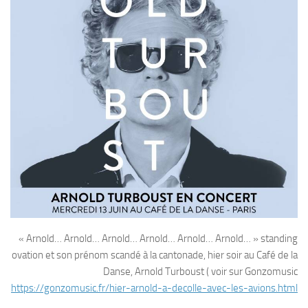
« Arnold… Arnold… Arnold… Arnold… Arnold… Arnold… » standing
ovation et son prénom scandé à la cantonade, hier soir au Café de la
Danse, Arnold Turboust ( voir sur Gonzomusic
https://gonzomusic.fr/hier-arnold-a-decolle-avec-les-avions.html