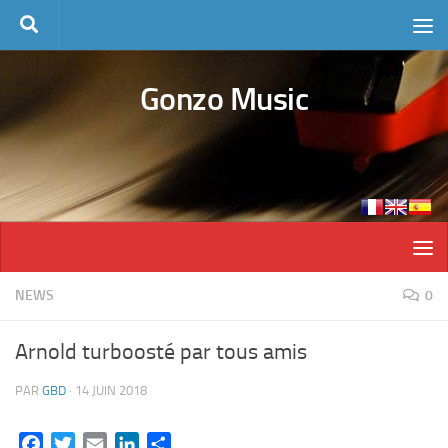
Skip to content
Gonzo Music
NEWS
0
Arnold turboosté par tous amis
PAR
GBD
·
14 JUIN 2018
Facebook
Twitter
Email
LinkedIn
Partager