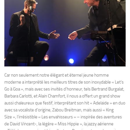
Car non seulement notre élégant et éternel jeune homme
moderne a interprété les meilleurs titres de son inoxydable « Let’s
Go à Goa », mais avec ses invités d’honneur, tels Bertrand Burgalat,
Barbara Carlotti, et Alain Chamfort, il nous a offert un grand show
aussi chaleureux que festif, interprétant son hit « Adelaide » en duo
avec sa vocaliste d’origine, Zabou Breitman, mais aussi « King
Size », l’irrésistible « Les envahisseurs » – inspirée des aventures
de David Vincent-, la légère « Miss Hippie », la jazzy aérienne