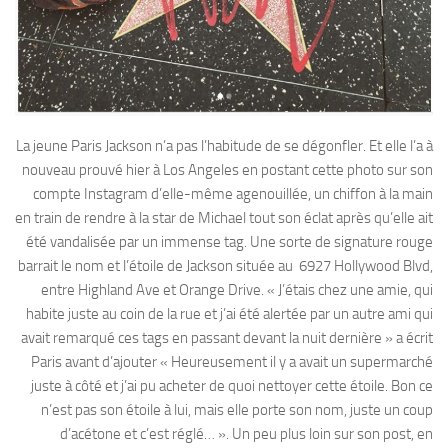
La jeune Paris Jackson n’a pas l’habitude de se dégonfler. Et elle l’a à
nouveau prouvé hier à Los Angeles en postant cette photo sur son
compte Instagram d’elle-même agenouillée, un chiffon à la main
en train de rendre à la star de Michael tout son éclat après qu’elle ait
été vandalisée par un immense tag. Une sorte de signature rouge
barrait le nom et l’étoile de Jackson située au 6927 Hollywood Blvd,
entre Highland Ave et Orange Drive. « J’étais chez une amie, qui
habite juste au coin de la rue et j’ai été alertée par un autre ami qui
avait remarqué ces tags en passant devant la nuit dernière » a écrit
Paris avant d’ajouter « Heureusement il y a avait un supermarché
juste à côté et j’ai pu acheter de quoi nettoyer cette étoile. Bon ce
n’est pas son étoile à lui, mais elle porte son nom, juste un coup
d’acétone et c’est réglé… ». Un peu plus loin sur son post, en