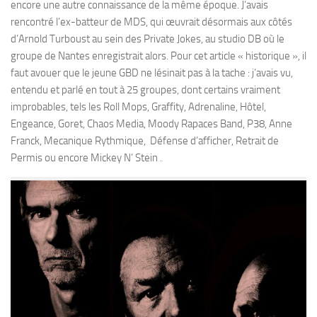
encore une autre connaissance de la même époque. J’avais
rencontré l’ex-batteur de MDS, qui œuvrait désormais aux côtés
d’Arnold Turboust au sein des Private Jokes, au studio DB où le
groupe de Nantes enregistrait alors. Pour cet article « historique », il
faut avouer que le jeune GBD ne lésinait pas à la tache : j’avais vu,
entendu et parlé en tout à 25 groupes, dont certains vraiment
improbables, tels les Roll Mops, Graffity, Adrenaline, Hôtel,
Engeance, Goret, Chaos Media, Moody Rapaces Band, P38, Anne
Franck, Mecanique Rythmique, Défense d’afficher, Retrait de
Permis ou encore Mickey N’ Stein .