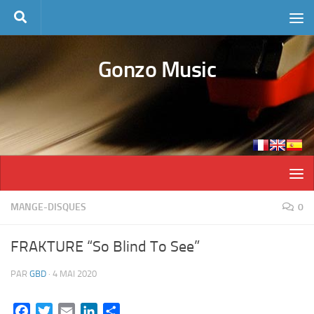
Skip to content
Gonzo Music
MANGE-DISQUES
0
FRAKTURE “So Blind To See”
PAR
GBD
·
4 MAI 2020
Facebook
Twitter
Email
LinkedIn
Partager