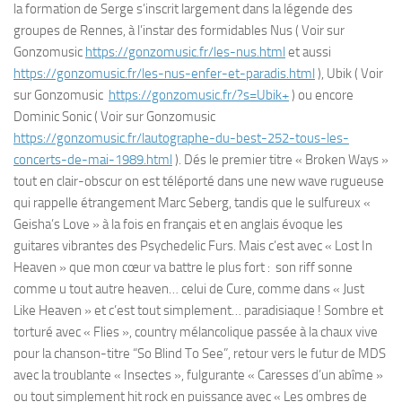
la formation de Serge s’inscrit largement dans la légende des
groupes de Rennes, à l’instar des formidables Nus ( Voir sur
Gonzomusic
https://gonzomusic.fr/les-nus.html
et aussi
https://gonzomusic.fr/les-nus-enfer-et-paradis.html
), Ubik ( Voir
sur Gonzomusic
https://gonzomusic.fr/?s=Ubik+
) ou encore
Dominic Sonic ( Voir sur Gonzomusic
https://gonzomusic.fr/lautographe-du-best-252-tous-les-
concerts-de-mai-1989.html
). Dés le premier titre « Broken Ways »
tout en clair-obscur on est téléporté dans une new wave rugueuse
qui rappelle étrangement Marc Seberg, tandis que le sulfureux «
Geisha’s Love » à la fois en français et en anglais évoque les
guitares vibrantes des Psychedelic Furs. Mais c’est avec « Lost In
Heaven » que mon cœur va battre le plus fort : son riff sonne
comme u tout autre heaven… celui de Cure, comme dans « Just
Like Heaven » et c’est tout simplement… paradisiaque ! Sombre et
torturé avec « Flies », country mélancolique passée à la chaux vive
pour la chanson-titre “So Blind To See”, retour vers le futur de MDS
avec la troublante « Insectes », fulgurante « Caresses d’un abîme »
ou tout simplement hit rock en puissance avec « Les ombres de