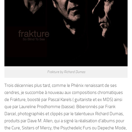
Frakture by Richard Dumas
Trois décennies plus tard, comme le Phénix renaissant de ses
cendres, je succombe à nouveau aux compositions chromatiques
de Frakture, boosté par Pascal Karels ( guitariste et ex MDS) ainsi
que par Laureline Prodhomme (basse). Biberonnés par Frank
Darcel, photographiés et clippés par le talentueux Richard Dumas,
produits par Dave M. Allen, qui a signé la réalisation d’albums pour
the Cure, Sisters of Mercy, the Psychedelic Furs ou Depeche Mode,