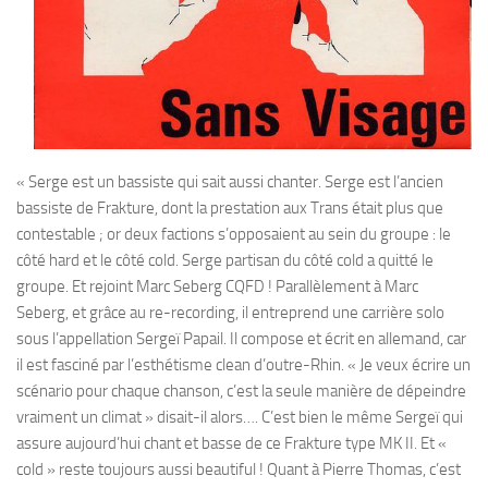
« Serge est un bassiste qui sait aussi chanter. Serge est l’ancien
bassiste de Frakture, dont la prestation aux Trans était plus que
contestable ; or deux factions s’opposaient au sein du groupe : le
côté hard et le côté cold. Serge partisan du côté cold a quitté le
groupe. Et rejoint Marc Seberg CQFD ! Parallèlement à Marc
Seberg, et grâce au re-recording, il entreprend une carrière solo
sous l’appellation Sergeï Papail. Il compose et écrit en allemand, car
il est fasciné par l’esthétisme clean d’outre-Rhin. « Je veux écrire un
scénario pour chaque chanson, c’est la seule manière de dépeindre
vraiment un climat » disait-il alors…. C’est bien le même Sergeï qui
assure aujourd’hui chant et basse de ce Frakture type MK II. Et «
cold » reste toujours aussi beautiful ! Quant à Pierre Thomas, c’est