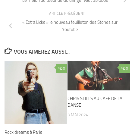
Le melon du tueur de Goldfinger vaut 35.000€
ARTICLE PRÉCÉDENT
« Extra Licks » le nouveau feuilleton des Stones sur
Youtube
VOUS AIMEREZ AUSSI...
0
0
CHRIS STILLS AU CAFE DE LA
DANSE
3 MAI 2024
Rock dreams à Paris