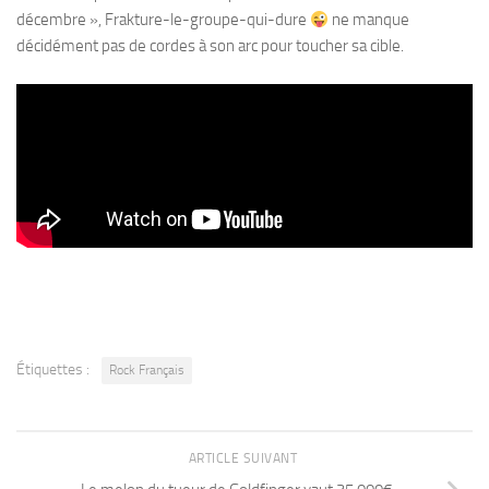
décembre », Frakture-le-groupe-qui-dure
ne manque
décidément pas de cordes à son arc pour toucher sa cible.
Étiquettes :
Rock Français
ARTICLE SUIVANT