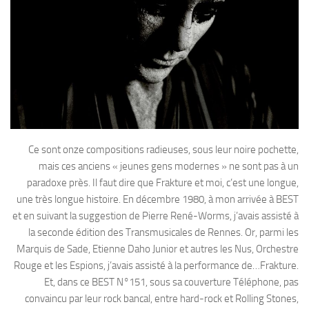
Ce sont onze compositions radieuses, sous leur noire pochette,
mais ces anciens « jeunes gens modernes » ne sont pas à un
paradoxe près. Il faut dire que Frakture et moi, c’est une longue,
une très longue histoire. En décembre 1980, à mon arrivée à BEST
et en suivant la suggestion de Pierre René-Worms, j’avais assisté à
la seconde édition des Transmusicales de Rennes. Or, parmi les
Marquis de Sade, Etienne Daho Junior et autres les Nus, Orchestre
Rouge et les Espions, j’avais assisté à la performance de…Frakture.
Et, dans ce BEST N°151, sous sa couverture Téléphone, pas
convaincu par leur rock bancal, entre hard-rock et Rolling Stones,