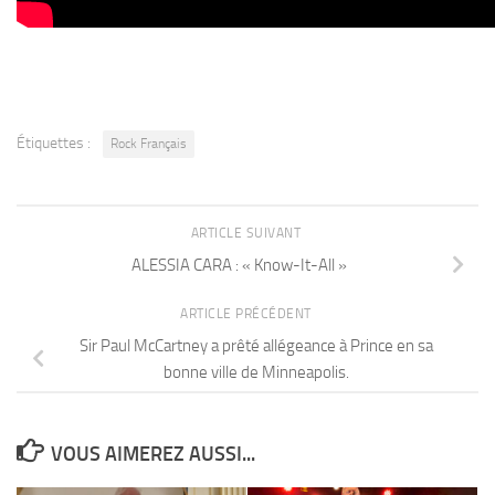
Étiquettes :
Rock Français
ARTICLE SUIVANT
ALESSIA CARA : « Know-It-All »
ARTICLE PRÉCÉDENT
Sir Paul McCartney a prêté allégeance à Prince en sa
bonne ville de Minneapolis.
VOUS AIMEREZ AUSSI...