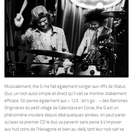
Musicalement, the G me fait également songer aux riffs de Status
Quo, un rock aussi simple et direct qu’il sait se montrer diablement
efficace. On pense également aux « 123…let’s go… » des Ramones.
Originaires du petit village de Calenzana en Corse, the G est un
phénomène insulaire depuis déjà quelques années, on peut parier
qu’avec ce premier CD le duo va parvenir sans peine à s’imposer
aux huit coins de l’Hexagone et bien au-delà, tant leur rock sait se