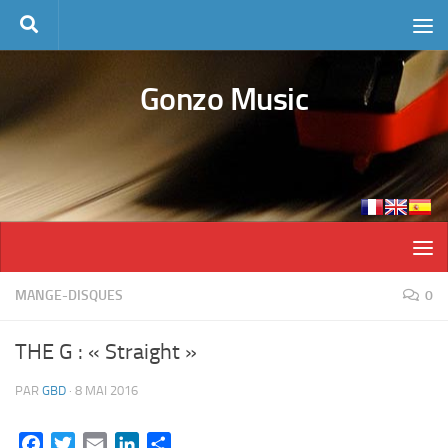
Skip to content
Gonzo Music
MANGE-DISQUES
0
THE G : « Straight »
PAR
GBD
·
8 MAI 2016
Facebook
Twitter
Email
LinkedIn
Partager