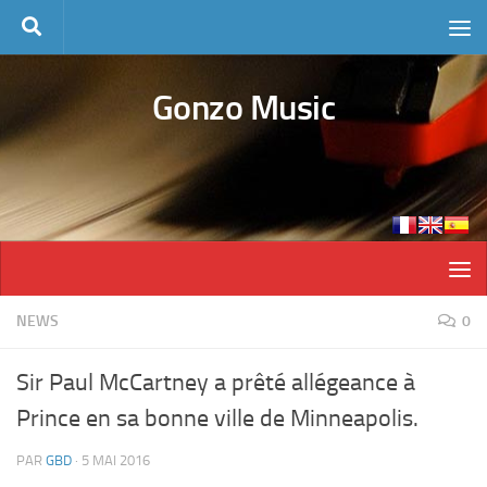
Skip to content
Gonzo Music
NEWS
0
Sir Paul McCartney a prêté allégeance à
Prince en sa bonne ville de Minneapolis.
PAR
GBD
·
5 MAI 2016