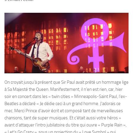
On croyait jusqu’à présent que Sir Paul avait prêté un hommage lige
à Sa Majesté the Queen. Manifestement, il n’en est rien, car, hier
soir en concert dans les « twin cities » Minneapolis-Saint Paul, l’ex-
Beatles a déclaré « Je dédie ceci à un grand homme. J’adorais ce
mec. Merci Prince d’avoir écrit et composé tant de merveilleuses
chansons, tant de super musiques. Et c‘était aussi votre héros »
avant d’attaquer l’intro jubilatoire du titre qui ouvre « Purple Rain »,
« Let’s Go Crazy », sous un projection du « Love Symbol » qui