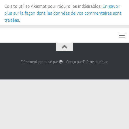
Ce site utilise Akismet pour réduire les indésirables.
En savoir
plus sur la façon dont les données de vos commentaires sont
traitées
.
Fièrement propulsé par
- Conçu par
Thème Hueman