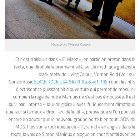
Marquis by Richard Dumas
Et c’est d’ailleurs dans « Er Maez », en partie en breton dans le
texte, que déboule le premier invité, soit le mythique guitariste
black metal de Living Colour, Vernon Reid (Voir sur
Gonzomusic
BLACK ROCK USA &#x1f1fa;&#x1f1f8;
) dont les riffs
électrisent ce puissant hit d’ouverture qui permet de mesurer
combien la rage de notre Marquis ne s’est pas émoussée. Il est
suivi par l’intense « Jour de gloire » aussi furieusement climatique
que leur si fameux « Brouillard définitif », preuve que si l’on pouvait
encore en douter que le nouveau groupe porte bien tout l‘ADN de
MDS. Puis sur le rock épique de « Pyramid » en anglais dans le
texte, la voix de Simon Mahieux dialogue en choc frontal avec les