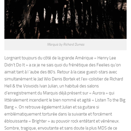
Marquis by Richard Dumas
Lorgnant toujours du côté de la grande Amérique « Henry Lee
Didn’t Do It » a ce je ne sais quoi du frénétique des Feelies qu’on
aimait tant à l ’aube des 80’s. Retour à la case guest-stars avec
simultanément le Jad Wio Denis Bortek et l’ex-colistier de Richard
Hell & the Voivoids Ivan Julian, un habitué des salons
d’enregistrement du Marquis déjà présent sur « Aurora » qui
littéralement incendient le bien nommé et agité « Listen To the Big
Bang ». On retrouve également Julian et sa guitare si
emblématiquement torturée dans la suivante et forcément
éblouissante « Brighter » au pouvoir rock entêtant et vénéneux.
Sombre, tragique, envoutante et sans doute la plus MDS de ce