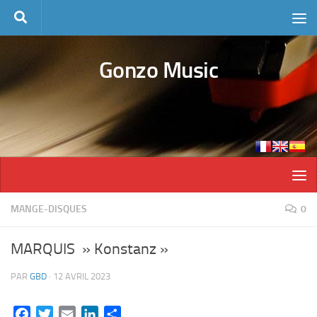
Skip to content
Gonzo Music
MANGE-DISQUES
0
MARQUIS » Konstanz »
PAR
GBD
·
12 AVRIL 2023
Facebook
Twitter
Email
LinkedIn
Partager