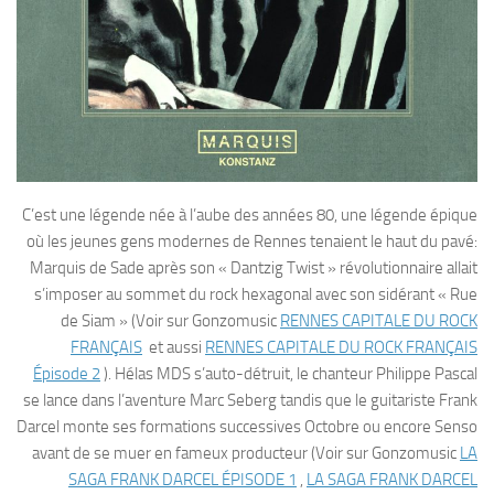
C’est une légende née à l’aube des années 80, une légende épique
où les jeunes gens modernes de Rennes tenaient le haut du pavé:
Marquis de Sade après son « Dantzig Twist » révolutionnaire allait
s’imposer au sommet du rock hexagonal avec son sidérant « Rue
de Siam » (Voir sur Gonzomusic
RENNES CAPITALE DU ROCK
FRANÇAIS
et aussi
RENNES CAPITALE DU ROCK FRANÇAIS
Épisode 2
). Hélas MDS s’auto-détruit, le chanteur Philippe Pascal
se lance dans l’aventure Marc Seberg tandis que le guitariste Frank
Darcel monte ses formations successives Octobre ou encore Senso
avant de se muer en fameux producteur (Voir sur Gonzomusic
LA
SAGA FRANK DARCEL ÉPISODE 1
,
LA SAGA FRANK DARCEL