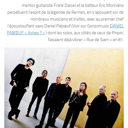
mentor guitariste Frank Darcel et le batteur Eric Morinière
perpétuent l’esprit de la légende de Rennes, en s’appuyant sur de
nombreux musiciens et invités, avec au premier chef
l’époustouflant saxo Daniel Pabœuf (Voir sur Gonzomusic
DANIEL
PABŒUF « Ashes ? »
) dont les solos, aux côtés de ceux de Pinpin,
faisaient déjà vibrer « Rue de Siam » en 81.