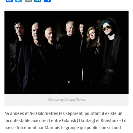
Marquis by Richard Dumas
44 années et 540 kilomètres les séparent, pourtant il existe un
incontestable axe direct entre Gdansk ( Dantzig) et Konstanz et il
passe forcément par Marquis le groupe qui publie son second