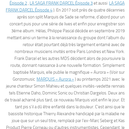
Épisode 2
,
LA SAGA FRANK DARCEL Épisode 3
et aussi
LA SAGA
FRANK DARCEL Épisode 4
). En 2017 soit près de quatre décennies
après son split Marquis de Sade se reforme, d’abord pour un
concert puis pour une série de lives et enfin pour enregistrer son
3éme album. Hélas, Philippe Pascal décède en septembre 2019
mettant ainsi un terme à la renaissance du groupe dont l’album du
retour était pourtant déjà très largement entamé avec de
nombreux musiciens invités entre Paris Londres et New York.
Frank Darcel et les autres MDS décident alors de poursuivre la
route, donnant naissance à une nouvelle formation. Simplement
baptisée Marquis, elle publie le magnifique « Aurora » (Voir sur
Gonzomusic
MARQUIS « Aurora »
) au printemps 2021 avec le
jeune chanteur Simon Mahieu et quelques invités-vedette rennais
tels Etienne Daho, Dominic Sonic ou Christian Dargelos. Deux ans
de travail acharné plus tard, ce nouveau Marquis voit enfin le jour. Et
tant pis s’il a dû être enfanté dans la douleur. C’est ainsi que le
bassiste historique Thierry Alexandre handicapé par la maladie ne
joue que sur un seul titre, remplacé par l’ex-Marc Seberg et Kas
Product Pierre Corneau ou d’autres instrumentistes. Cependant, le