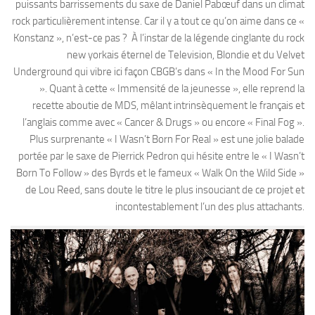
puissants barrissements du saxe de Daniel Pabœuf dans un climat
rock particulièrement intense. Car il y a tout ce qu’on aime dans ce «
Konstanz », n’est-ce pas ? À l’instar de la légende cinglante du rock
new yorkais éternel de Television, Blondie et du Velvet
Underground qui vibre ici façon CBGB’s dans « In the Mood For Sun
». Quant à cette « Immensité de la jeunesse », elle reprend la
recette aboutie de MDS, mêlant intrinsèquement le français et
l’anglais comme avec « Cancer & Drugs » ou encore « Final Fog ».
Plus surprenante « I Wasn’t Born For Real » est une jolie balade
portée par le saxe de Pierrick Pedron qui hésite entre le « I Wasn’t
Born To Follow » des Byrds et le fameux « Walk On the Wild Side »
de Lou Reed, sans doute le titre le plus insouciant de ce projet et
incontestablement l’un des plus attachants.