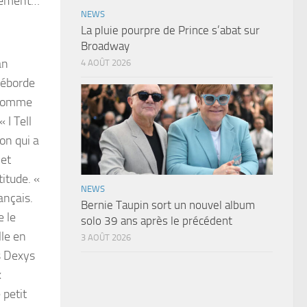
sément…
NEWS
La pluie pourpre de Prince s’abat sur
Broadway
an
4 AOÛT 2026
déborde
e comme
 I Tell
on qui a
 et
itude. «
NEWS
ançais.
Bernie Taupin sort un nouvel album
e le
solo 39 ans après le précédent
lle en
3 AOÛT 2026
s Dexys
x
 petit