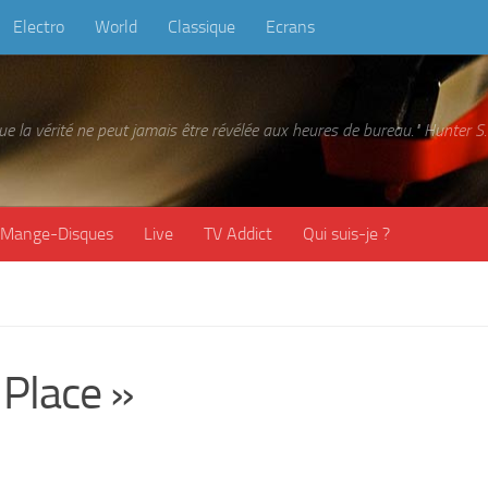
Electro
World
Classique
Ecrans
 que la vérité ne peut jamais être révélée aux heures de bureau." Hunter
Mange-Disques
Live
TV Addict
Qui suis-je ?
Place »