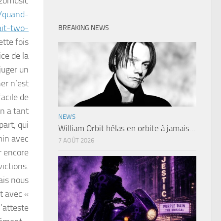
zomusic
r/quand-
ait-two-
BREAKING NEWS
ette fois
ice de la
juger un
er n’est
facile de
on a tant
NEWS
part, qui
William Orbit hélas en orbite à jamais…
min avec
7 AOÛT 2026
r encore
victions.
ais nous
t avec «
l’atteste