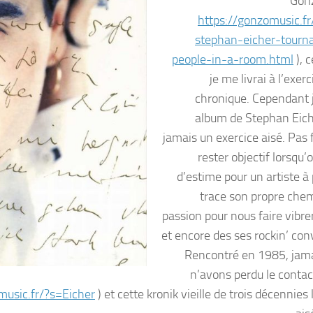
Gon
https://gonzomusic.f
stephan-eicher-tourn
people-in-a-room.html
), c
je me livrai à l’exerc
chronique. Cependant 
album de Stephan Eich
jamais un exercice aisé. Pas 
rester objectif lorsqu’
d’estime pour un artiste à 
trace son propre che
passion pour nous faire vibre
et encore des ses rockin’ con
Rencontré en 1985, jam
n’avons perdu le contac
music.fr/?s=Eicher
) et cette kronik vieille de trois décennies 