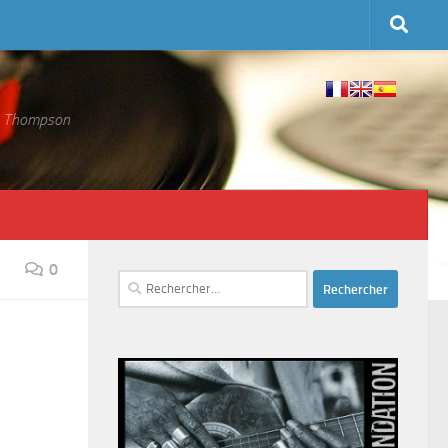
 S. Thompson
0
Rechercher :