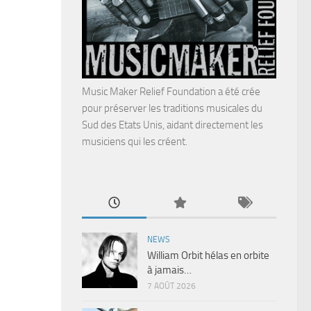
Music Maker Relief Foundation a été crée
pour préserver les traditions musicales du
Sud des Etats Unis, aidant directement les
musiciens qui les créent.
NEWS
William Orbit hélas en orbite
à jamais…
7 AOÛT 2026