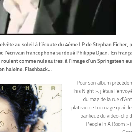
lvète au soleil à l’écoute du 4éme LP de Stephan Eicher, 
ec l’écrivain francophone surdoué Philippe Djian. En frança
t roulent comme nuls autres, à l’image d’un Springsteen e
en haleine. Flashback…
Pour son album précédent 
This Night », j’étais l’envoy
du mag de la rue d’Ant
plateau de tournage quai de
banlieue du vidéo-clip 
People In A Room » ( 