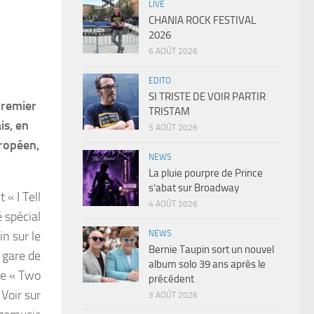
LIVE
CHANIA ROCK FESTIVAL
2026
6 AOÛT 2026
EDITO
SI TRISTE DE VOIR PARTIR
premier
TRISTAM
is, en
5 AOÛT 2026
uropéen,
NEWS
La pluie pourpre de Prince
s’abat sur Broadway
« I Tell
4 AOÛT 2026
é spécial
NEWS
in sur le
Bernie Taupin sort un nouvel
 gare de
album solo 39 ans après le
de « Two
précédent
Voir sur
3 AOÛT 2026