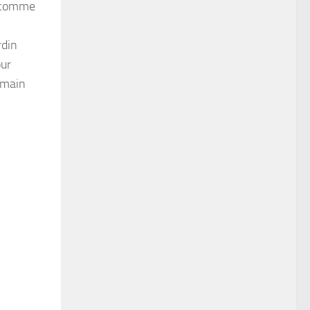
e comme
rdin
our
 main