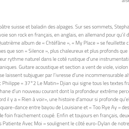
ai
i, pâtre suisse et baladin des alpages. Sur ses sommets, Steph
oie son rock en français, en anglais, en allemand pour qu’il 
uatrième album de « Chtéfâne », « My Place » se feuillett
s que son « Silence », plus chaleureux et plus profonds que «
 leur rythme naturel dans le coté rustique d’une instrumentati
iques. Guitare acoustique et section a vent de viole, violon
 se laissent subjuguer par l’ivresse d’une incommensurable alt
Philippe « 37°2 Le Matin» Djian qui signe tous les textes fr
téphane d’un nouveau courant dont la profondeur extrême perc
d il y a « Rien à voir», une histoire d’amour si profonde qu’e
 square-dance entre bayou de Louisiane et « Too Rye Ay » de
foin fraichement coupé. Enfin et toujours en français, deu
ois Patiente Avec Moi » soulignent le côté euro-Dylan de notre