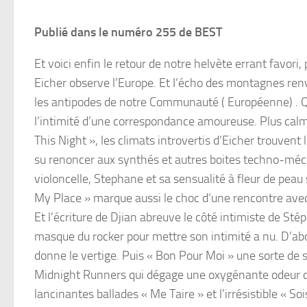
Publié dans le numéro 255 de BEST
Et voici enfin le retour de notre helvète errant favor
Eicher observe l’Europe. Et I’écho des montagnes renv
les antipodes de notre Communauté ( Européenne) . Q
l’intimité d’une correspondance amoureuse. Plus calme
This Night », les climats introvertis d’Eicher trouvent
su renoncer aux synthés et autres boites techno-mécan
violoncelle, Stephane et sa sensualité à fleur de peau
My Place » marque aussi le choc d‘une rencontre avec 
Et l’écriture de Djian abreuve le côté intimiste de S
masque du rocker pour mettre son intimité a nu. D’abor
donne le vertige. Puis « Bon Pour Moi » une sorte de
Midnight Runners qui dégage une oxygénante odeur de 
lancinantes ballades « Me Taire » et l’irrésistible « S