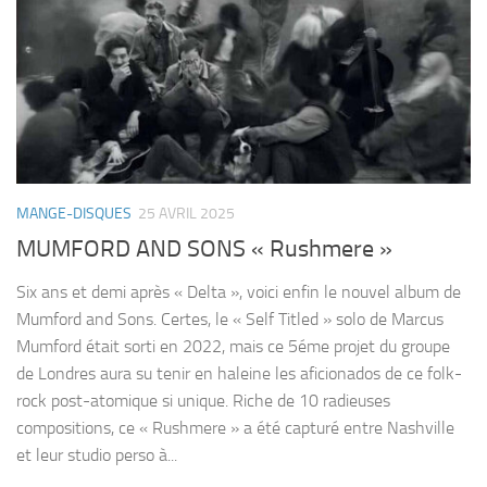
MANGE-DISQUES
25 AVRIL 2025
MUMFORD AND SONS « Rushmere »
Six ans et demi après « Delta », voici enfin le nouvel album de
Mumford and Sons. Certes, le « Self Titled » solo de Marcus
Mumford était sorti en 2022, mais ce 5éme projet du groupe
de Londres aura su tenir en haleine les aficionados de ce folk-
rock post-atomique si unique. Riche de 10 radieuses
compositions, ce « Rushmere » a été capturé entre Nashville
et leur studio perso à...