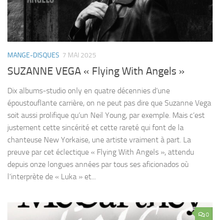
MANGE-DISQUES
7 MAI 2025
SUZANNE VEGA « Flying With Angels »
Dix albums-studio only en quatre décennies d’une
époustouflante carrière, on ne peut pas dire que Suzanne Vega
soit aussi prolifique qu’un Neil Young, par exemple. Mais c’est
justement cette sincérité et cette rareté qui font de la
chanteuse New Yorkaise, une artiste vraiment à part. La
preuve par cet éclectique « Flying With Angels », attendu
depuis onze longues années par tous ses aficionados où
l‘interprète de « Luka » et...
0