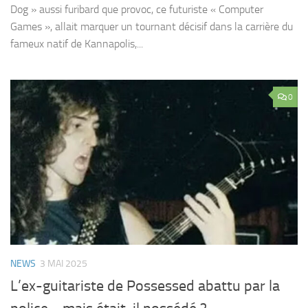
Dog » aussi furibard que provoc, ce futuriste « Computer
Games », allait marquer un tournant décisif dans la carrière du
fameux natif de Kannapolis,...
0
NEWS
3 MAI 2025
L’ex-guitariste de Possessed abattu par la