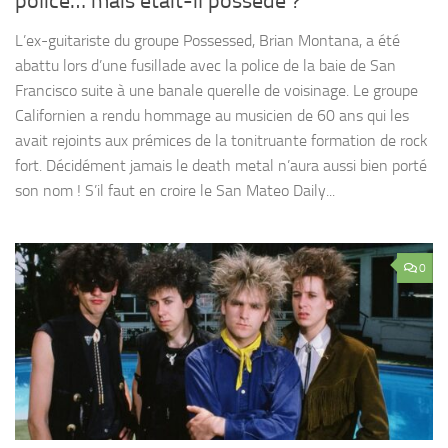
police… mais était-il possédé ?
L’ex-guitariste du groupe Possessed, Brian Montana, a été
abattu lors d’une fusillade avec la police de la baie de San
Francisco suite à une banale querelle de voisinage. Le groupe
Californien a rendu hommage au musicien de 60 ans qui les
avait rejoints aux prémices de la tonitruante formation de rock
fort. Décidément jamais le death metal n’aura aussi bien porté
son nom ! S’il faut en croire le San Mateo Daily...
0