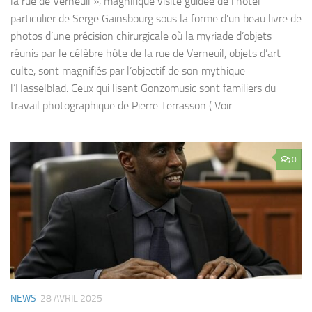
la rue de Verneuil », magnifique visite guidée de l’hôtel
particulier de Serge Gainsbourg sous la forme d’un beau livre de
photos d’une précision chirurgicale où la myriade d’objets
réunis par le célèbre hôte de la rue de Verneuil, objets d’art-
culte, sont magnifiés par l’objectif de son mythique
l’Hasselblad. Ceux qui lisent Gonzomusic sont familiers du
travail photographique de Pierre Terrasson ( Voir...
0
NEWS
28 AVRIL 2025