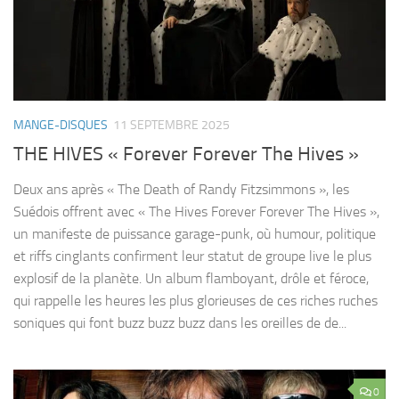
MANGE-DISQUES
11 SEPTEMBRE 2025
THE HIVES « Forever Forever The Hives »
Deux ans après « The Death of Randy Fitzsimmons », les
Suédois offrent avec « The Hives Forever Forever The Hives »,
un manifeste de puissance garage-punk, où humour, politique
et riffs cinglants confirment leur statut de groupe live le plus
explosif de la planète. Un album flamboyant, drôle et féroce,
qui rappelle les heures les plus glorieuses de ces riches ruches
soniques qui font buzz buzz buzz dans les oreilles de de...
0