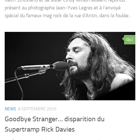
présent au photographe Jean-Yves Legras et à l’envoyé
spécial du fameux mag rock de la rue d’Antin, dans la foulée...
0
NEWS
8 SEPTEMBRE 2025
Goodbye Stranger… disparition du
Supertramp Rick Davies