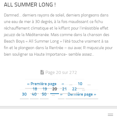
ALL SUMMER LONG !
Damned… derniers rayons de soleil, derniers plongeons dans
une eau de mer à 30 degrés, à la fois maudissant ce fichu
réchauffement climatique et le kiffant pour l’irrésistible effet
jacuzzi de la Méditerranée. Mais comme dans la chanson des
Beach Boys « All Summer Long » l’été touche vraiment à sa
fin et le plongeon dans la Rentrée – oui avec R majuscule pour
bien souligner sa Haute Importance- semble assez...
Page 20 sur 272
« Première page
«
…
10
…
18
19
20
21
22
…
30
40
50
…
»
Dernière page »