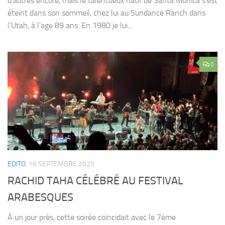
d’autres encore, mais le talentueux natif de Santa Monica s’est
éteint dans son sommeil, chez lui au Sundance Ranch dans
l’Utah, à l’age 89 ans. En 1980 je lui...
0
EDITO
16 SEPTEMBRE 2025
RACHID TAHA CÉLÉBRÉ AU FESTIVAL
ARABESQUES
À un jour près, cette soirée coïncidait avec le 7ème