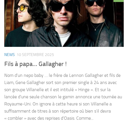
NEWS
10 SEPTEMBRE 2025
Fils à papa… Gallagher !
Nom d’un nepo baby … le frère de Lennon Gallagher et fils de
Liam, Gene Gallagher sort son premier single à 24 ans avec
son groupe Villanelle et il est intitulé « Hinge ». Et sur la
lancée d’une seule chanson le gamin annonce une tournée au
Royaume-Uni. On ignore à cette heure si son Villanelle a
suffisamment de titres à son répertoire où bien s’il devra
« combler » avec des reprises d’Oasis. Comme...