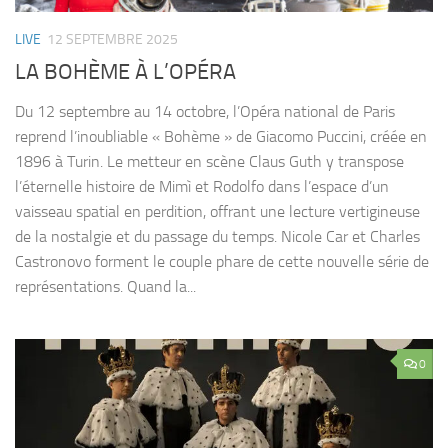
LIVE
12 SEPTEMBRE 2025
LA BOHÈME À L’OPÉRA
Du 12 septembre au 14 octobre, l’Opéra national de Paris
reprend l’inoubliable « Bohème » de Giacomo Puccini, créée en
1896 à Turin. Le metteur en scène Claus Guth y transpose
l’éternelle histoire de Mimì et Rodolfo dans l’espace d’un
vaisseau spatial en perdition, offrant une lecture vertigineuse
de la nostalgie et du passage du temps. Nicole Car et Charles
Castronovo forment le couple phare de cette nouvelle série de
représentations. Quand la...
0