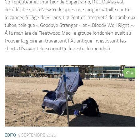
Co-fondateur et chanteur de Supertramp, Rick Davies est
décédé chez lui à New York, après une longue bataille contre
le cancer, à l’âge de 81 ans. Il a écrit et interprété de nombreux
tubes, tels que « Goodbye Stranger » et « Bloody Well Right ».
À la manière de Fleetwood Mac, le groupe londonien avait su
trouver la gloire en traversant l’Atlantique investissant les
charts US avant de soumettre le reste du monde à...
0
EDITO
4 SEPTEMBRE 2025