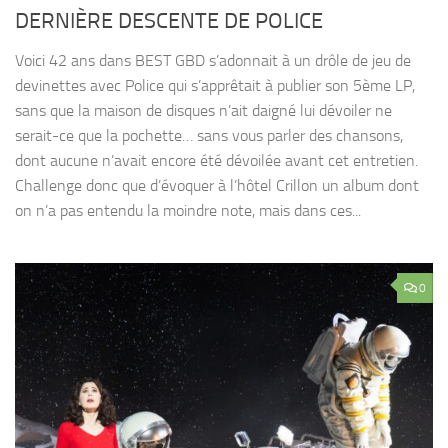
DERNIÈRE DESCENTE DE POLICE
Voici 42 ans dans BEST GBD s’adonnait à un drôle de jeu de
devinettes avec Police qui s’apprêtait à publier son 5ème LP,
sans que la maison de disques n’ait daigné lui dévoiler ne
serait-ce que la pochette… sans vous parler des chansons,
dont aucune n’avait encore été dévoilée avant cet entretien.
Challenge donc que d’évoquer à l’hôtel Crillon un album dont
on n’a pas entendu la moindre note, mais dans ces...
0