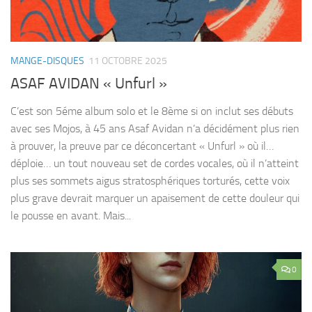
MANGE-DISQUES
11 OCTOBRE 2025
ASAF AVIDAN « Unfurl »
C’est son 5éme album solo et le 8ème si on inclut ses débuts
avec ses Mojos, à 45 ans Asaf Avidan n’a décidément plus rien
à prouver, la preuve par ce déconcertant « Unfurl » où il…
déploie… un tout nouveau set de cordes vocales, où il n’atteint
plus ses sommets aigus stratosphériques torturés, cette voix
plus grave devrait marquer un apaisement de cette douleur qui
le pousse en avant. Mais...
0