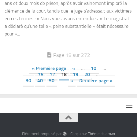
ans et deux mois de prison, après avoir vainement imploré la
clémence de la cour, tandis que le juge s’adressait aux victimes
en ces termes : « Nous vous avons entendues. » Le magistrat
a déclaré qu’une telle « peine substantielle » était nécessaire
pour «...
Page 18 sur 272
« Première page
«
…
10
…
16
17
18
19
20
…
30
40
50
…
»
Dernière page »
Fièrement propulsé par
- Conçu par
Thème Hueman