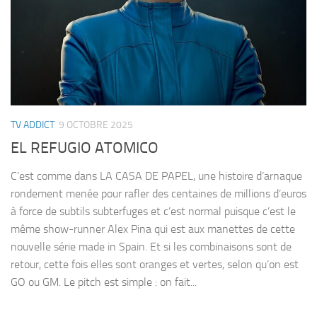
TV ADDICT
9 OCTOBRE 2025
EL REFUGIO ATOMICO
C’est comme dans LA CASA DE PAPEL, une histoire d’arnaque
rondement menée pour rafler des centaines de millions d’euros
à force de subtils subterfuges et c’est normal puisque c’est le
même show-runner Alex Pina qui est aux manettes de cette
nouvelle série made in Spain. Et si les combinaisons sont de
retour, cette fois elles sont oranges et vertes, selon qu’on est
GO ou GM. Le pitch est simple : on fait...