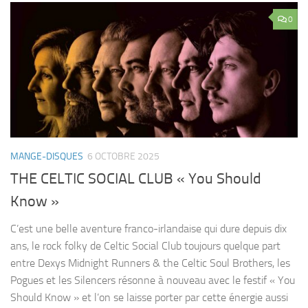
0
MANGE-DISQUES
6 OCTOBRE 2025
THE CELTIC SOCIAL CLUB « You Should
Know »
C’est une belle aventure franco-irlandaise qui dure depuis dix
ans, le rock folky de Celtic Social Club toujours quelque part
entre Dexys Midnight Runners & the Celtic Soul Brothers, les
Pogues et les Silencers résonne à nouveau avec le festif « You
Should Know » et l’on se laisse porter par cette énergie aussi