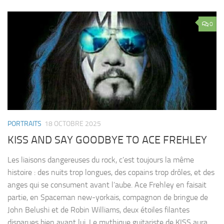
0
PORTRAITS
18 OCTOBRE 2025
KISS AND SAY GOODBYE TO ACE FREHLEY
Les liaisons dangereuses du rock, c’est toujours la même
histoire : des nuits trop longues, des copains trop drôles, et des
anges qui se consument avant l’aube. Ace Frehley en faisait
partie, en Spaceman new-yorkais, compagnon de bringue de
John Belushi et de Robin Williams, deux étoiles filantes
disparues bien avant lui. Le mythique guitariste de KISS aura