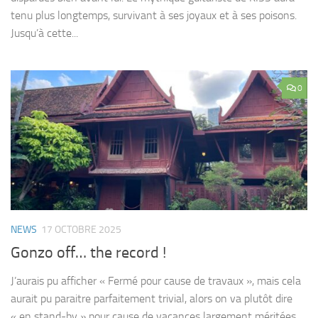
tenu plus longtemps, survivant à ses joyaux et à ses poisons.
Jusqu’à cette...
0
NEWS
17 OCTOBRE 2025
Gonzo off… the record !
J’aurais pu afficher « Fermé pour cause de travaux », mais cela
aurait pu paraitre parfaitement trivial, alors on va plutôt dire
« en stand-by » pour cause de vacances largement méritées,