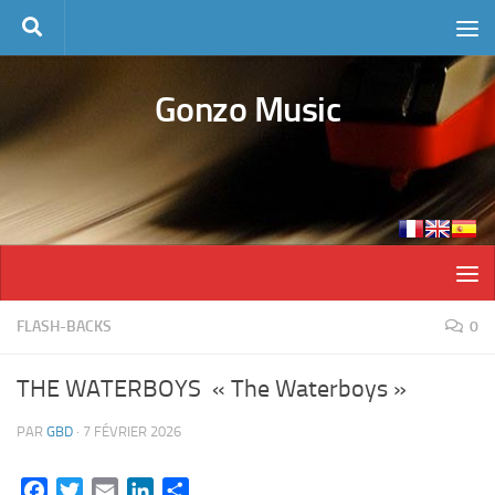
Skip to content
Gonzo Music
FLASH-BACKS
0
THE WATERBOYS « The Waterboys »
PAR
GBD
·
7 FÉVRIER 2026
Facebook
Twitter
Email
LinkedIn
Partager