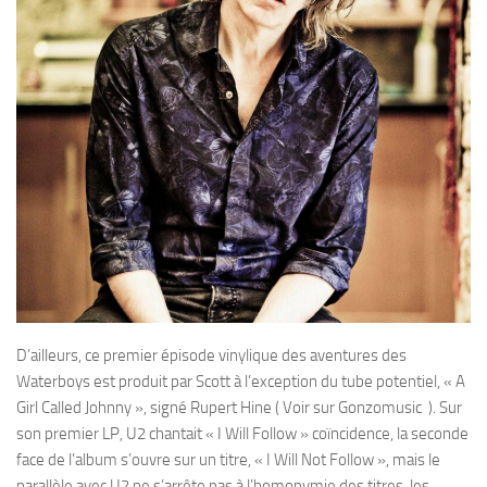
D’ailleurs, ce premier épisode vinylique des aventures des
Waterboys est produit par Scott à l’exception du tube potentiel, « A
Girl Called Johnny », signé Rupert Hine ( Voir sur Gonzomusic ). Sur
son premier LP, U2 chantait « I Will Follow » coïncidence, la seconde
face de l’album s’ouvre sur un titre, « I Will Not Follow », mais le
parallèle avec U2 ne s’arrête pas à l’homonymie des titres, les