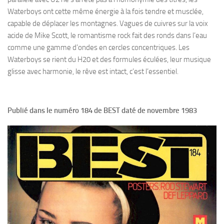
Waterboys ont cette même énergie à la fois tendre et musclée,
capable de déplacer les montagnes. Vagues de cuivres sur la voix
acide de Mike Scott, le romantisme rock fait des ronds dans l’eau
comme une gamme d’ondes en cercles concentriques. Les
Waterboys se rient du H20 et des formules éculées, leur musique
glisse avec harmonie, le rêve est intact, c’est l’essentiel.
Publié dans le numéro 184 de BEST daté de novembre 1983