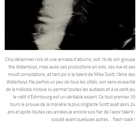
Cinq décennies rock et une armada d’albums, soit 16 de son groupe
the Waterboys, mais aussi ses productions en solo, ses live et ses
moult compilations, et tant pis si le talent de Mike Scott, l’âme des
Waterboys file parfois un peu de tous les côtés, son sens exacerbé
de la mélodie incisive lui permet toutes les audaces et à ce petit jeu
le natif d’Édimbourg est un véritable expert. Ce tout premier 33
tours le prouve de la manière la plus cinglante Scott avait alors 24
ans et après toutes ces années je encore suis fier de l’avoir talent-
scouté avant quelques autres… flash-back !