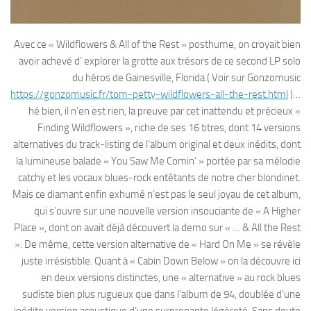
Avec ce « Wildflowers & All of the Rest » posthume, on croyait bien
avoir achevé d’ explorer la grotte aux trésors de ce second LP solo
du héros de Gainesville, Florida ( Voir sur Gonzomusic
https://gonzomusic.fr/tom-petty-wildflowers-all-the-rest.html
)…
hé bien, il n’en est rien, la preuve par cet inattendu et précieux «
Finding Wildflowers », riche de ses 16 titres, dont 14 versions
alternatives du track-listing de l’album original et deux inédits, dont
la lumineuse balade « You Saw Me Comin’ » portée par sa mélodie
catchy et les vocaux blues-rock entêtants de notre cher blondinet.
Mais ce diamant enfin exhumé n’est pas le seul joyau de cet album,
qui s’ouvre sur une nouvelle version insouciante de « A Higher
Place », dont on avait déjà découvert la demo sur « … & All the Rest
». De même, cette version alternative de « Hard On Me » se révèle
juste irrésistible. Quant à « Cabin Down Below » on la découvre ici
en deux versions distinctes, une « alternative » au rock blues
sudiste bien plus rugueux que dans l’album de 94, doublée d’une
inédite version acoustique d’une surprenante légèreté. Sans doute