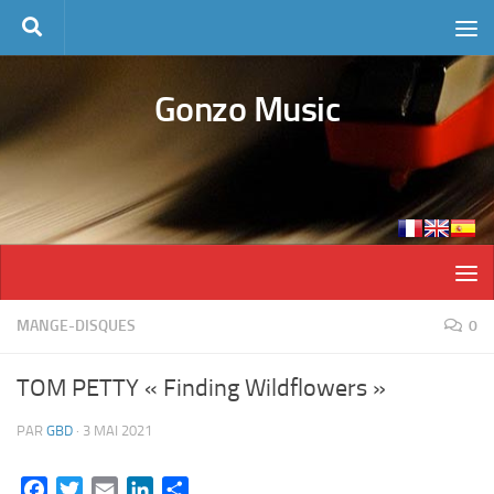
Skip to content
Gonzo Music
MANGE-DISQUES
0
TOM PETTY « Finding Wildflowers »
PAR
GBD
·
3 MAI 2021
Facebook
Twitter
Email
LinkedIn
Partager