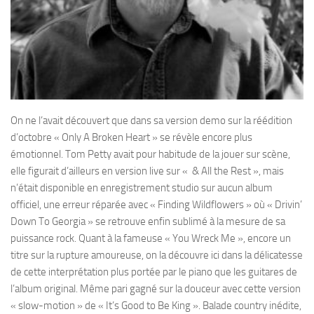
On ne l’avait découvert que dans sa version demo sur la réédition
d’octobre « Only A Broken Heart » se révèle encore plus
émotionnel. Tom Petty avait pour habitude de la jouer sur scène,
elle figurait d’ailleurs en version live sur « & All the Rest », mais
n’était disponible en enregistrement studio sur aucun album
officiel, une erreur réparée avec « Finding Wildflowers » où « Drivin’
Down To Georgia » se retrouve enfin sublimé à la mesure de sa
puissance rock. Quant à la fameuse « You Wreck Me », encore un
titre sur la rupture amoureuse, on la découvre ici dans la délicatesse
de cette interprétation plus portée par le piano que les guitares de
l’album original. Même pari gagné sur la douceur avec cette version
« slow-motion » de « It’s Good to Be King ». Balade country inédite,