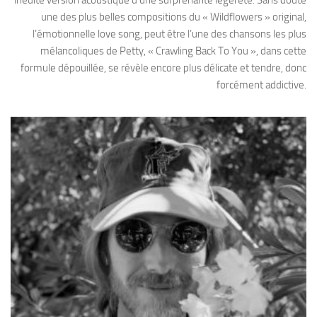
une des plus belles compositions du « Wildflowers » original,
l’émotionnelle love song, peut être l’une des chansons les plus
mélancoliques de Petty, « Crawling Back To You », dans cette
formule dépouillée, se révèle encore plus délicate et tendre, donc
forcément addictive.