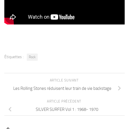
Étiquettes :
Rock
ARTICLE SUIVANT
Les Rolling Stones réduisent leur train de vie backstage
ARTICLE PRÉCÉDENT
SILVER SURFER Vol 1 : 1968- 1970