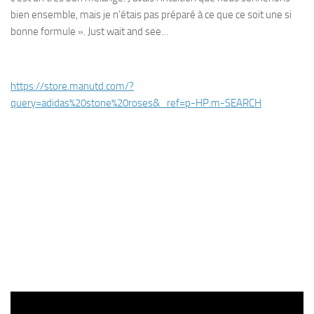
bien ensemble, mais je n’étais pas préparé à ce que ce soit une si
bonne formule ». Just wait and see…
https://store.manutd.com/?
query=adidas%20stone%20roses&_ref=p-HP:m-SEARCH