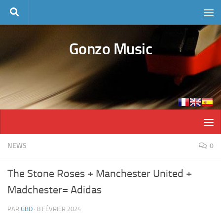
Skip to content
Gonzo Music
NEWS
0
The Stone Roses + Manchester United +
Madchester= Adidas
PAR
GBD
·
8 FÉVRIER 2024