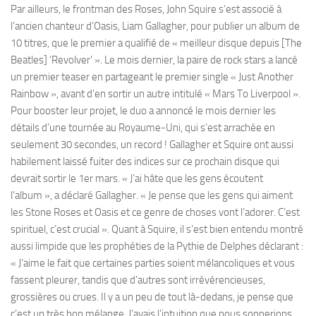
Par ailleurs, le frontman des Roses, John Squire s’est associé à
l’ancien chanteur d’Oasis, Liam Gallagher, pour publier un album de
10 titres, que le premier a qualifié de « meilleur disque depuis [The
Beatles] ‘Revolver' ». Le mois dernier, la paire de rock stars a lancé
un premier teaser en partageant le premier single « Just Another
Rainbow », avant d’en sortir un autre intitulé « Mars To Liverpool ».
Pour booster leur projet, le duo a annoncé le mois dernier les
détails d’une tournée au Royaume-Uni, qui s’est arrachée en
seulement 30 secondes, un record ! Gallagher et Squire ont aussi
habilement laissé fuiter des indices sur ce prochain disque qui
devrait sortir le 1er mars. « J’ai hâte que les gens écoutent
l’album », a déclaré Gallagher. « Je pense que les gens qui aiment
les Stone Roses et Oasis et ce genre de choses vont l’adorer. C’est
spirituel, c’est crucial ». Quant à Squire, il s’est bien entendu montré
aussi limpide que les prophéties de la Pythie de Delphes déclarant :
« J’aime le fait que certaines parties soient mélancoliques et vous
fassent pleurer, tandis que d’autres sont irrévérencieuses,
grossières ou crues. Il y a un peu de tout là-dedans, je pense que
c’est un très bon mélange. J’avais l’intuition que nous sonnerions