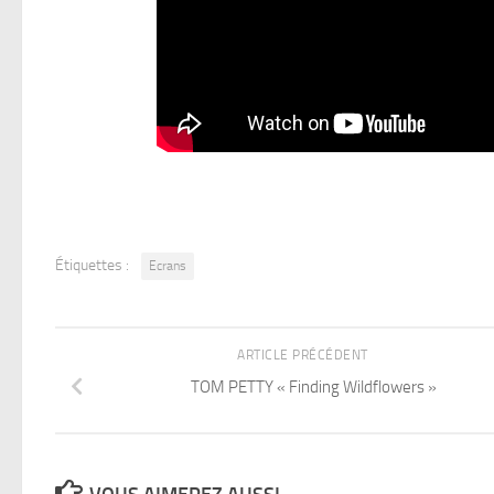
Étiquettes :
Ecrans
ARTICLE PRÉCÉDENT
TOM PETTY « Finding Wildflowers »