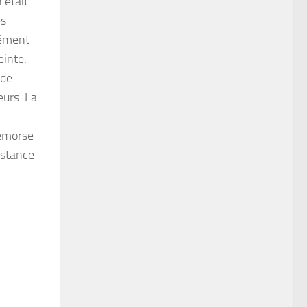
’était
es
cément
einte.
 de
eurs. La
Remorse
bstance