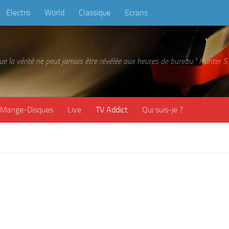
Electro
World
Classique
Ecrans
 que la vérité ne peut jamais être révélée aux heures de bureau." Hunter
Mange-Disques
Live
TV Addict
Qui suis-je ?