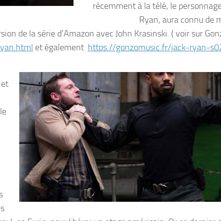
récemment à la télé, le personnage
Ryan, aura connu de m
rsion de la série d’Amazon avec John Krasinski. ( voir sur Go
ryan.html
et également
https://gonzomusic.fr/jack-ryan-s0
 et
le
s
es