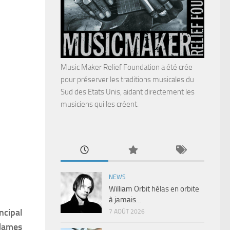
Music Maker Relief Foundation a été crée
pour préserver les traditions musicales du
Sud des Etats Unis, aidant directement les
musiciens qui les créent.
NEWS
William Orbit hélas en orbite
à jamais…
ncipal
7 AOÛT 2026
 James