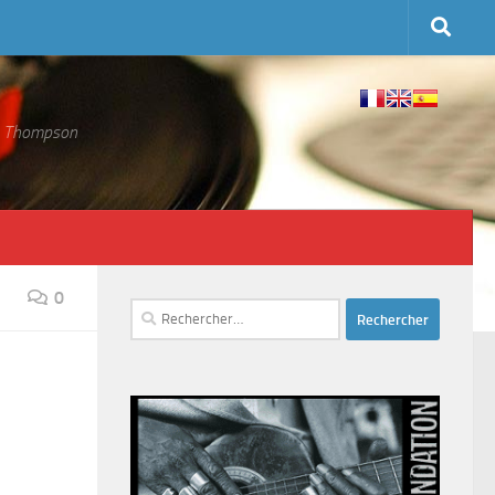
 S. Thompson
0
Rechercher :