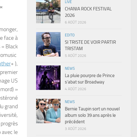
LIVE
 «
CHANIA ROCK FESTIVAL
2026
6 AOÛT 2026
lmonger,
EDITO
e face à
SI TRISTE DE VOIR PARTIR
« Black
TRISTAM
nzomusic
5 AOÛT 2026
nther
+ ),
NEWS
 premier
La pluie pourpre de Prince
nnage US
s’abat sur Broadway
emord) »
4 AOÛT 2026
tostéroné
NEWS
du grand
Bernie Taupin sort un nouvel
iversité,
album solo 39 ans après le
précédent
 progrès
3 AOÛT 2026
 avec le