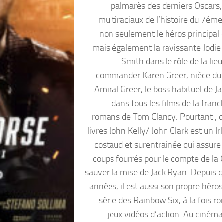
palmarès des derniers Oscars, 
multiraciaux de l’histoire du 7éme
non seulement le héros principal e
mais également la ravissante Jodie
Smith dans le rôle de la lie
commander Karen Greer, nièce d
Amiral Greer, le boss habituel de J
dans tous les films de la fran
romans de Tom Clancy. Pourtant , 
livres John Kelly/ John Clark est un I
costaud et surentrainée qui assure 
coups fourrés pour le compte de la 
sauver la mise de Jack Ryan. Depuis 
années, il est aussi son propre héro
série des Rainbow Six, à la fois r
jeux vidéos d’action. Au cinéma