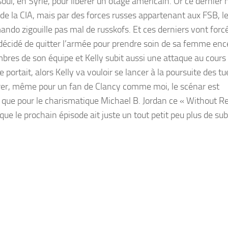
oul, en Syrie, pour libérer un otage américain. Or ce dernier n
f de la CIA, mais par des forces russes appartenant aux FSB, l
mando zigouille pas mal de russkofs. Et ces derniers vont for
t décidé de quitter l’armée pour prendre soin de sa femme enc
es de son équipe et Kelly subit aussi une attaque au cours
portait, alors Kelly va vouloir se lancer à la poursuite des tu
rrer, même pour un fan de Clancy comme moi, le scénar est
 que pour le charismatique Michael B. Jordan ce « Without 
ue le prochain épisode ait juste un tout petit peu plus de su