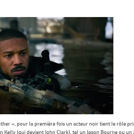
er », pour la première fois un acteur noir tient le rôle pri
n Kelly (qui devient John Clark), tel un Jason Bourne ou un