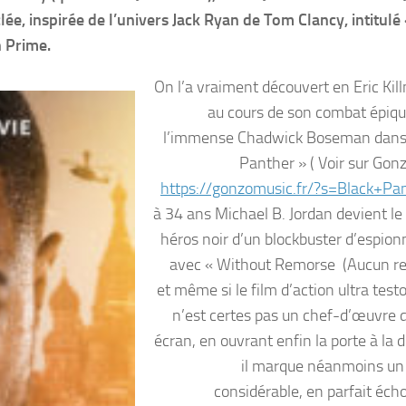
ée, inspirée de l’univers Jack Ryan de Tom Clancy, intitulé
 Prime.
On l’a vraiment découvert en Eric Kil
au cours de son combat épiqu
l’immense Chadwick Boseman dans 
Panther » ( Voir sur Go
https://gonzomusic.fr/?s=Black+Pa
à 34 ans Michael B. Jordan devient le
héros noir d’un blockbuster d’espio
avec « Without Remorse (Aucun r
et même si le film d’action ultra tes
n’est certes pas un chef-d’œuvre 
écran, en ouvrant enfin la porte à la d
il marque néanmoins un
considérable, en parfait écho