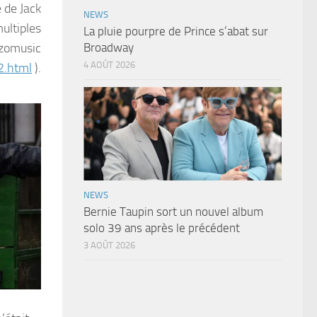
 de Jack
NEWS
ultiples
La pluie pourpre de Prince s’abat sur
nzomusic
Broadway
4 AOÛT 2026
2.html
).
NEWS
Bernie Taupin sort un nouvel album
solo 39 ans après le précédent
3 AOÛT 2026