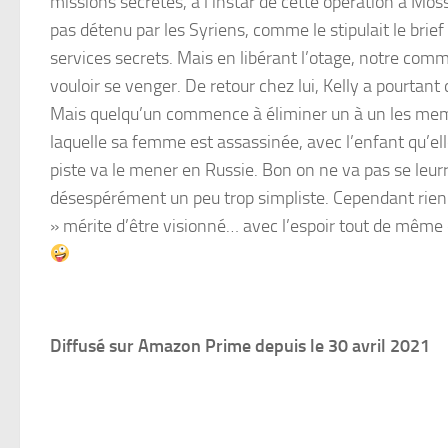
missions secrètes, à l’instar de cette opération à Moss
pas détenu par les Syriens, comme le stipulait le brie
services secrets. Mais en libérant l’otage, notre com
vouloir se venger. De retour chez lui, Kelly a pourtan
Mais quelqu’un commence à éliminer un à un les membr
laquelle sa femme est assassinée, avec l’enfant qu’elle 
piste va le mener en Russie. Bon on ne va pas se leu
désespérément un peu trop simpliste. Cependant rien
» mérite d’être visionné… avec l’espoir tout de même q
Diffusé sur Amazon Prime depuis le 30 avril 2021