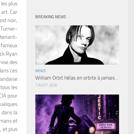
les plus
 art. Car
BREAKING NEWS
st noir,
 Turner-
utenant-
u fameux
ack Ryan
chise des
dans ces
NEWS
William Orbit hélas en orbite à jamais…
rlandaise
7 AOÛT 2026
tous les
CIA pour
quelques
s dans la
omans et
, et plus