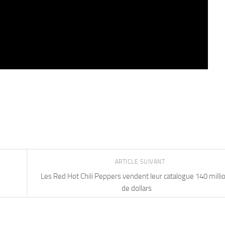
ARTICLE SUIVANT
Les Red Hot Chili Peppers vendent leur catalogue 140 milli
de dollars