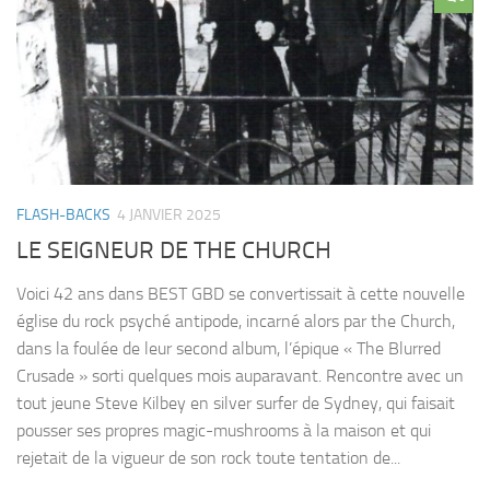
FLASH-BACKS
4 JANVIER 2025
LE SEIGNEUR DE THE CHURCH
Voici 42 ans dans BEST GBD se convertissait à cette nouvelle
église du rock psyché antipode, incarné alors par the Church,
dans la foulée de leur second album, l’épique « The Blurred
Crusade » sorti quelques mois auparavant. Rencontre avec un
tout jeune Steve Kilbey en silver surfer de Sydney, qui faisait
pousser ses propres magic-mushrooms à la maison et qui
rejetait de la vigueur de son rock toute tentation de...