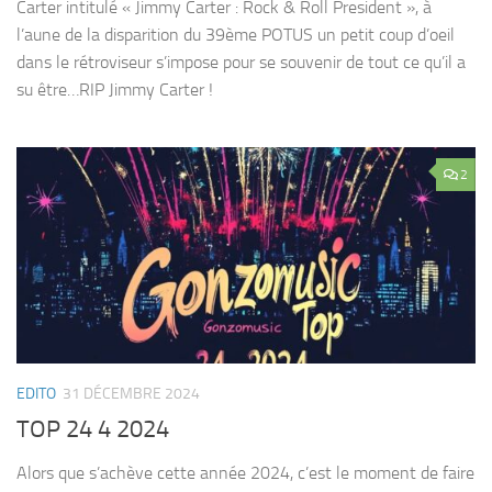
Carter intitulé « Jimmy Carter : Rock & Roll President », à
l’aune de la disparition du 39ème POTUS un petit coup d’oeil
dans le rétroviseur s’impose pour se souvenir de tout ce qu’il a
su être…RIP Jimmy Carter !
2
EDITO
31 DÉCEMBRE 2024
TOP 24 4 2024
Alors que s’achève cette année 2024, c’est le moment de faire