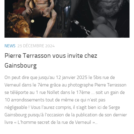
NEWS
25 DÉCEMBRE 2024
Pierre Terrasson vous invite chez
Gainsbourg
On peut dire que jusqu’au 12 janvier 2025 le 5bis rue de
Verneuil dans le 7ème grâce au photographe Pierre Terrasson
se téléporte au 1 rue Nollet dans le 17ème … soit un gain de
10 arrondissements tout de même ce qui n’est pas
négligeable ! Vous l’aurez compris, il s’agit bien ici de Serge
Gainsbourg puisqu’à l’occasion de la publication de son dernier
livre « L’homme secret de la rue de Verneuil »...