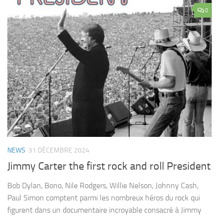
0
NEWS
31 DÉCEMBRE 2024
Jimmy Carter the first rock and roll President
Bob Dylan, Bono, Nile Rodgers, Willie Nelson, Johnny Cash,
Paul Simon comptent parmi les nombreux héros du rock qui
figurent dans un documentaire incroyable consacré à Jimmy