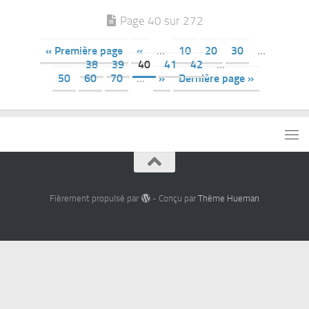
Page 40 sur 272
« Première page
«
…
10
20
30
…
38
39
40
41
42
…
50
60
70
…
»
Dernière page »
Fièrement propulsé par
- Conçu par
Thème Hueman