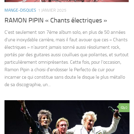
MANGE-DISQUES
1 JANVIER 2025
RAMON PIPIN « Chants électriques »
C’est seulement son 7ème album solo, en plus de 50 années
d’une inoxydable carrière, mais il faut avouer que ces « Chants
électriques » n’auront jamais sonné aussi résolument rock,
portés par des guitares aussi couillues que poilantes, et surtout
particulièrement omniprésentes. Cette fois, pour l’occasion,
Ramon Pipin a choisi d’endosser le Perfecto de cuir pour
incarner ce qui constitue sans doute le disque le plus métallo
de sa discographie, un...
0