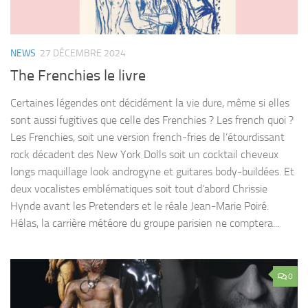
NEWS
27 DÉCEMBRE 2024
The Frenchies le livre
Certaines légendes ont décidément la vie dure, même si elles
sont aussi fugitives que celle des Frenchies ? Les french quoi ?
Les Frenchies, soit une version french-fries de l’étourdissant
rock décadent des New York Dolls soit un cocktail cheveux
longs maquillage look androgyne et guitares body-buildées. Et
deux vocalistes emblématiques soit tout d’abord Chrissie
Hynde avant les Pretenders et le réale Jean-Marie Poiré.
Hélas, la carrière météore du groupe parisien ne comptera...
0