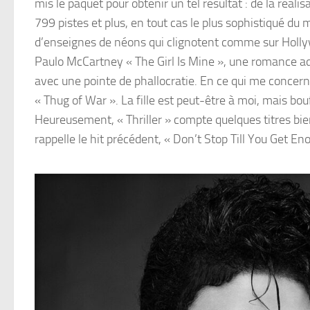
mis le paquet pour obtenir un tel résultat : de la réa
799 pistes et plus, en tout cas le plus sophistiqué d
d’enseignes de néons qui clignotent comme sur Hollyw
Paulo McCartney « The Girl Is Mine », une romance a
avec une pointe de phallocratie. En ce qui me concerne,
« Thug of War ». La fille est peut-être à moi, mais b
Heureusement, « Thriller » compte quelques titres bi
rappelle le hit précédent, « Don’t Stop Till You Get 