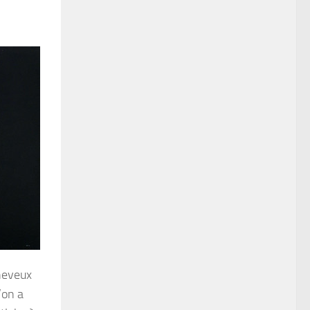
cheveux
’on a