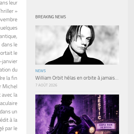
dans leur
hriller »
BREAKING NEWS
novembre
 quelques
antique,
 dans le
rtait le
i-janvier
ation du
NEWS
re la fin
William Orbit hélas en orbite à jamais…
7 AOÛT 2026
r Michel
 avec la
aculaire
, dans un
dit à la
gé par le