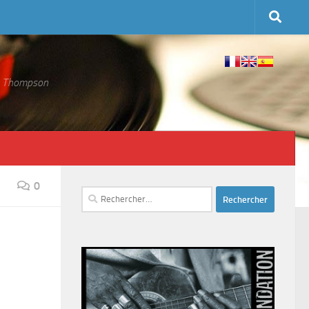
 S. Thompson
0
Rechercher :