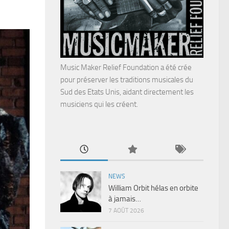
Music Maker Relief Foundation a été crée
pour préserver les traditions musicales du
Sud des Etats Unis, aidant directement les
musiciens qui les créent.
NEWS
William Orbit hélas en orbite
à jamais…
7 AOÛT 2026