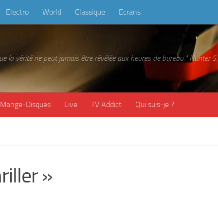
Electro
World
Classique
Ecrans
 que la vérité ne peut jamais être révélée aux heures de bureau." Hunter
Mange-Disques
Live
TV Addict
Qui suis-je ?
ller »