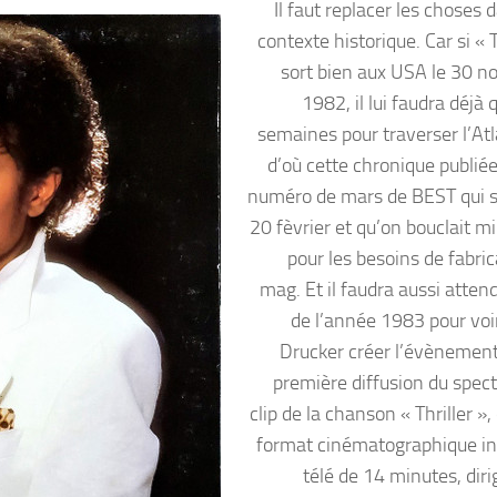
Il faut replacer les choses 
contexte historique. Car si « T
sort bien aux USA le 30 
1982, il lui faudra déjà
semaines pour traverser l’Atl
d’où cette chronique publiée
numéro de mars de BEST qui so
20 fèvrier et qu’on bouclait m
pour les besoins de fabric
mag. Et il faudra aussi attend
de l’année 1983 pour voi
Drucker créer l’évènement
première diffusion du spect
clip de la chanson « Thriller »
format cinématographique iné
télé de 14 minutes, diri