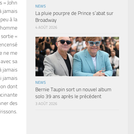
s » John
NEWS
à jamais
La pluie pourpre de Prince s’abat sur
 peu à la
Broadway
 l’homme
4 AOÛT 2026
 sortie «
 encensé
 Je ne me
s avec sa
 à jamais
i jamais
NEWS
tion dont
Bernie Taupin sort un nouvel album
ucinante
solo 39 ans après le précédent
onner des
3 AOÛT 2026
frissons.