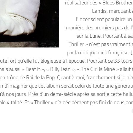
réalisateur des « Blues Brother
Landis, marquant 
l’inconscient populaire un
manière des premiers pas de
sur la Lune. Pourtant à sa
Thriller » n’est pas vraiment
par la critique rock française.
ute fort qu’elle fut élogieuse à l’époque. Pourtant ce 33 tour
is aussi « Beat It », « Billy Jean », « The Girl Is Mine » allait
son trône de Roi de la Pop. Quant à moi, franchement si je n’a
loin d’imaginer que cet album serait celui de toute une généra
à nos jours. Près d’un demi-siècle après sa sortie cette hall
e vitalité. Et « Thriller » n’a décidément pas fini de nous d