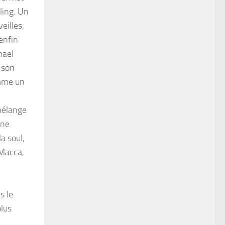
ling. Un
veilles,
 enfin
hael
 son
omme un
 mélange
une
la soul,
 Macca,
s le
plus