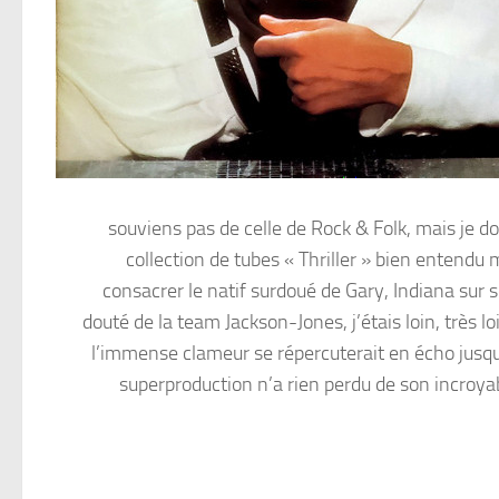
souviens pas de celle de Rock & Folk, mais je do
collection de tubes « Thriller » bien entendu ma
consacrer le natif surdoué de Gary, Indiana sur 
douté de la team Jackson-Jones, j’étais loin, très 
l’immense clameur se répercuterait en écho jusqu’
superproduction n’a rien perdu de son incroyabl