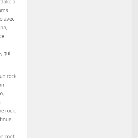
tlake à
noms
uo avec
ana,
de
, qui
 un rock
an
o,
s
me rock.
tinue
permet