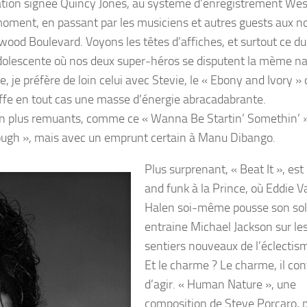
lisation signée Quincy Jones, au système d’enregistrement Wes
u moment, en passant par les musiciens et autres guests aux 
ood Boulevard. Voyons les têtes d’affiches, et surtout ce d
dolescente où nos deux super-héros se disputent la mème n
 je préfère de loin celui avec Stevie, le « Ebony and Ivory » 
ouffe en tout cas une masse d’énergie abracadabrante.
en plus remuants, comme ce « Wanna Be Startin’ Somethin’ »
Enough », mais avec un emprunt certain à Manu Dibango.
Plus surprenant, « Beat It », est
and funk à la Prince, où Eddie V
Halen soi-même pousse son sol
entraine Michael Jackson sur le
sentiers nouveaux de l’éclectis
Et le charme ? Le charme, il con
d’agir. « Human Nature », une
composition de Steve Porcaro, 