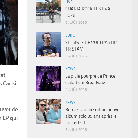
LIVE
CHANIA ROCK FESTIVAL
2026
6 AOÛT 2026
EDITO
SI TRISTE DE VOIR PARTIR
TRISTAM
5 AOÛT 2026
NEWS
cet
La pluie pourpre de Prince
s’abat sur Broadway
 Car si
4 AOÛT 2026
NEWS
ouver de
Bernie Taupin sort un nouvel
album solo 39 ans après le
n LP qui
précédent
3 AOÛT 2026