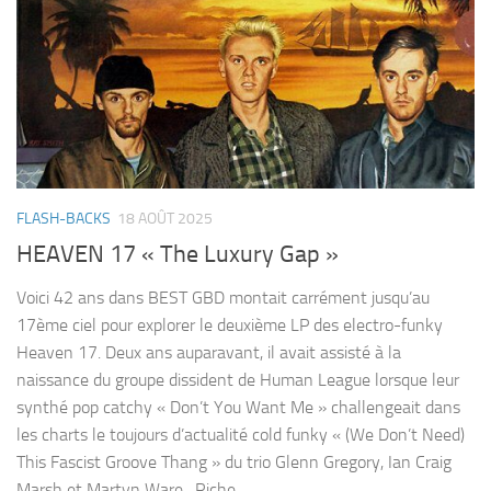
FLASH-BACKS
18 AOÛT 2025
HEAVEN 17 « The Luxury Gap »
Voici 42 ans dans BEST GBD montait carrément jusqu’au
17ème ciel pour explorer le deuxième LP des electro-funky
Heaven 17. Deux ans auparavant, il avait assisté à la
naissance du groupe dissident de Human League lorsque leur
synthé pop catchy « Don’t You Want Me » challengeait dans
les charts le toujours d’actualité cold funky « (We Don’t Need)
This Fascist Groove Thang » du trio Glenn Gregory, Ian Craig
Marsh et Martyn Ware. Riche...