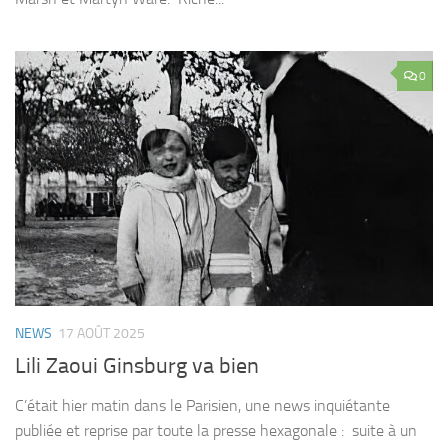
0
NEWS
17 AOÛT 2025
Lili Zaoui Ginsburg va bien
C’était hier matin dans le Parisien, une news inquiétante
publiée et reprise par toute la presse hexagonale : suite à un