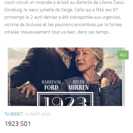
court-circuit un incendie a éclaté au domicile de Liliane Zaoui
Ginsburg, la sœur jumelle de Serge. Celle qui a fêté ses 97
printemps le 2 avril dernier a été transportée aux urgences,
victime de brulures et les poumons encombrés par la fumée
inhalée. Heureusement tout va bien, dans ces temps...
0
TV ADDICT
14 AOÛT 2025
1923 S01