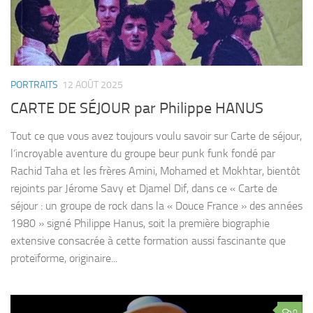
PORTRAITS
12 AOÛT 2025
CARTE DE SÉJOUR par Philippe HANUS
Tout ce que vous avez toujours voulu savoir sur Carte de séjour,
l’incroyable aventure du groupe beur punk funk fondé par
Rachid Taha et les frères Amini, Mohamed et Mokhtar, bientôt
rejoints par Jérome Savy et Djamel Dif, dans ce « Carte de
séjour : un groupe de rock dans la « Douce France » des années
1980 » signé Philippe Hanus, soit la première biographie
extensive consacrée à cette formation aussi fascinante que
proteïforme, originaire...
0