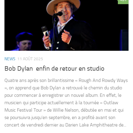
NEWS
11 AOÛT 2025
Bob Dylan enfin de retour en studio
Quatre ans après son brillantissime « Rough And Rowdy Ways
», on apprend que Bob Dylan a retrouvé le chemin du studio
pour commencer à enregistrer un nouvel album. En effet, le
musicien qui participe actuellement à la tournée « Outlaw
Music Festival Tour » de Willie Nelson, débutée en mai et qui
se poursuivra jusqu’en septembre, en a profité avant son
concert de vendredi dernier au Darien Lake Amphitheatre de...