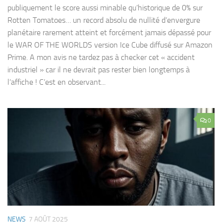
publiquement le score aussi minable qu’historique de 0% sur
Rotten Tomatoes… un record absolu de nullité d’envergure
planétaire rarement atteint et forcément jamais dépassé pour
le WAR OF THE WORLDS version Ice Cube diffusé sur Amazon
Prime. A mon avis ne tardez pas à checker cet « accident
industriel » car il ne devrait pas rester bien longtemps à
l’affiche ! C’est en observant...
0
NEWS
7 AOÛT 2025