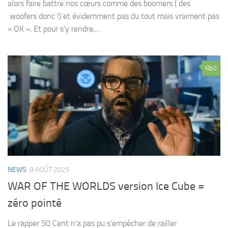
alors faire battre nos cœurs comme des boomers ( des
woofers donc !) et évidemment pas du tout mais vraiment pas
« OK ». Et pour s’y rendre,...
0
NEWS
8 AOÛT 2025
WAR OF THE WORLDS version Ice Cube =
zéro pointé
Le rapper 50 Cent n’a pas pu s’empêcher de railler